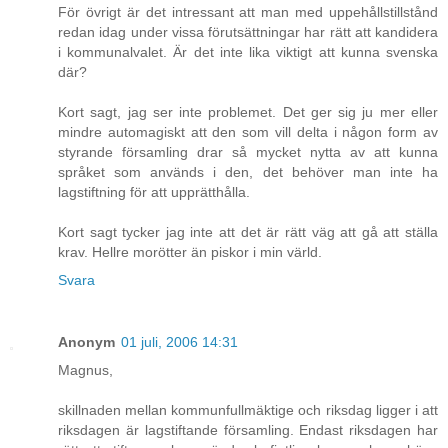
För övrigt är det intressant att man med uppehållstillstånd
redan idag under vissa förutsättningar har rätt att kandidera
i kommunalvalet. Är det inte lika viktigt att kunna svenska
där?
Kort sagt, jag ser inte problemet. Det ger sig ju mer eller
mindre automagiskt att den som vill delta i någon form av
styrande församling drar så mycket nytta av att kunna
språket som används i den, det behöver man inte ha
lagstiftning för att upprätthålla.
Kort sagt tycker jag inte att det är rätt väg att gå att ställa
krav. Hellre morötter än piskor i min värld.
Svara
Anonym
01 juli, 2006 14:31
Magnus,
skillnaden mellan kommunfullmäktige och riksdag ligger i att
riksdagen är lagstiftande församling. Endast riksdagen har