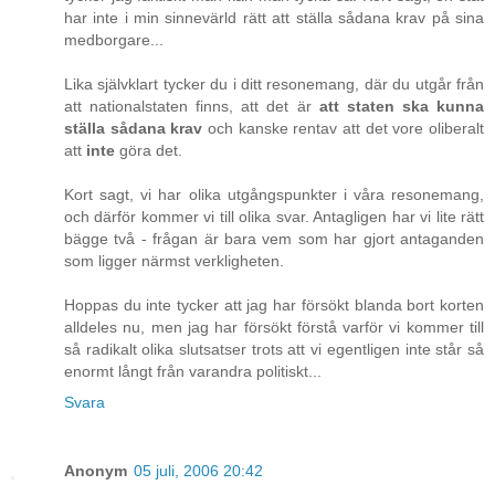
har inte i min sinnevärld rätt att ställa sådana krav på sina
medborgare...
Lika självklart tycker du i ditt resonemang, där du utgår från
att nationalstaten finns, att det är
att staten ska kunna
ställa sådana krav
och kanske rentav att det vore oliberalt
att
inte
göra det.
Kort sagt, vi har olika utgångspunkter i våra resonemang,
och därför kommer vi till olika svar. Antagligen har vi lite rätt
bägge två - frågan är bara vem som har gjort antaganden
som ligger närmst verkligheten.
Hoppas du inte tycker att jag har försökt blanda bort korten
alldeles nu, men jag har försökt förstå varför vi kommer till
så radikalt olika slutsatser trots att vi egentligen inte står så
enormt långt från varandra politiskt...
Svara
Anonym
05 juli, 2006 20:42