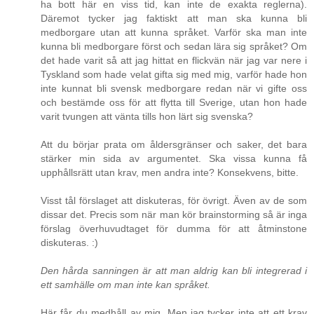
ha bott här en viss tid, kan inte de exakta reglerna).
Däremot tycker jag faktiskt att man ska kunna bli
medborgare utan att kunna språket. Varför ska man inte
kunna bli medborgare först och sedan lära sig språket? Om
det hade varit så att jag hittat en flickvän när jag var nere i
Tyskland som hade velat gifta sig med mig, varför hade hon
inte kunnat bli svensk medborgare redan när vi gifte oss
och bestämde oss för att flytta till Sverige, utan hon hade
varit tvungen att vänta tills hon lärt sig svenska?
Att du börjar prata om åldersgränser och saker, det bara
stärker min sida av argumentet. Ska vissa kunna få
upphållsrätt utan krav, men andra inte? Konsekvens, bitte.
Visst tål förslaget att diskuteras, för övrigt. Även av de som
dissar det. Precis som när man kör brainstorming så är inga
förslag överhuvudtaget för dumma för att åtminstone
diskuteras. :)
Den hårda sanningen är att man aldrig kan bli integrerad i
ett samhälle om man inte kan språket.
Här får du medhåll av mig. Men jag tycker inte att ett krav