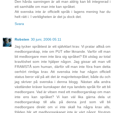
Den hårda sanningen är att man aldrig kan bli integrerad i
ett samhälle om man inte kan språket.
Att svenska inte är officiellt språk i lagens mening har du
helt rätt i. I verkligheten är det ju dock det.
Svara
Robsten
30 juni, 2006 05:11
Jag tycker språktest är ett självklart krav. Vi pratar alltså om
medborgarskap, inte om PUT eller liknande. Varför vill man
bli medborgare men inte lära sig språket? Ett utslag av total
kravlöshet som inte hjälper någon. Jag gissar att man vill
FRAMSTÅ som human, därför vill man inte föra fram detta
oerhört rimliga krav. Att svenska inte har någon officiell
status beror väl på att det är majoritetsspråket, både du och
jag skriver på svenska i denna blogg. Nästan alla andra
västländer kräver kunskaper det nya landets språk för att bli
medborgare. Vad är vitsen med ett medborgarskap om man
inte ens kan språket? Vi kan väl lika gärna dela ut
medborgarskap till alla på denna jord som vill bli
medborgare direkt om vi inte skall ha några krav alls,
följden blir att medborgaskapet inte är värt något, förutom