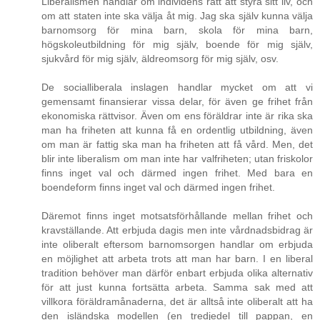
Liberalismen handlar om individens rätt att styra sitt liv, och
om att staten inte ska välja åt mig. Jag ska själv kunna välja
barnomsorg för mina barn, skola för mina barn,
högskoleutbildning för mig själv, boende för mig själv,
sjukvård för mig själv, äldreomsorg för mig själv, osv.
De socialliberala inslagen handlar mycket om att vi
gemensamt finansierar vissa delar, för även ge frihet från
ekonomiska rättvisor. Även om ens föräldrar inte är rika ska
man ha friheten att kunna få en ordentlig utbildning, även
om man är fattig ska man ha friheten att få vård. Men, det
blir inte liberalism om man inte har valfriheten; utan friskolor
finns inget val och därmed ingen frihet. Med bara en
boendeform finns inget val och därmed ingen frihet.
Däremot finns inget motsatsförhållande mellan frihet och
kravställande. Att erbjuda dagis men inte vårdnadsbidrag är
inte oliberalt eftersom barnomsorgen handlar om erbjuda
en möjlighet att arbeta trots att man har barn. I en liberal
tradition behöver man därför enbart erbjuda olika alternativ
för att just kunna fortsätta arbeta. Samma sak med att
villkora föräldramånaderna, det är alltså inte oliberalt att ha
den isländska modellen (en tredjedel till pappan, en