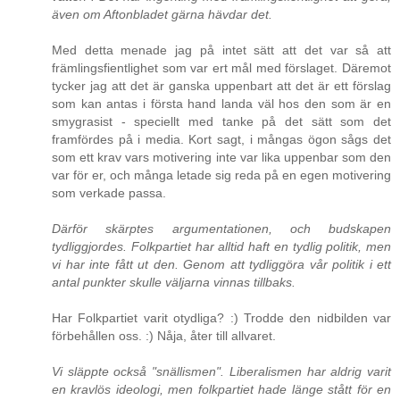
även om Aftonbladet gärna hävdar det.
Med detta menade jag på intet sätt att det var så att
främlingsfientlighet som var ert mål med förslaget. Däremot
tycker jag att det är ganska uppenbart att det är ett förslag
som kan antas i första hand landa väl hos den som är en
smygrasist - speciellt med tanke på det sätt som det
framfördes på i media. Kort sagt, i mångas ögon sågs det
som ett krav vars motivering inte var lika uppenbar som den
var för er, och många letade sig reda på en egen motivering
som verkade passa.
Därför skärptes argumentationen, och budskapen
tydliggjordes. Folkpartiet har alltid haft en tydlig politik, men
vi har inte fått ut den. Genom att tydliggöra vår politik i ett
antal punkter skulle väljarna vinnas tillbaks.
Har Folkpartiet varit otydliga? :) Trodde den nidbilden var
förbehållen oss. :) Nåja, åter till allvaret.
Vi släppte också "snällismen". Liberalismen har aldrig varit
en kravlös ideologi, men folkpartiet hade länge stått för en