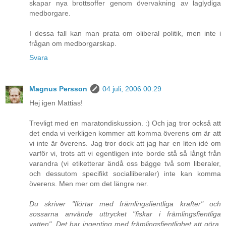
skapar nya brottsoffer genom övervakning av laglydiga
medborgare.
I dessa fall kan man prata om oliberal politik, men inte i
frågan om medborgarskap.
Svara
Magnus Persson
04 juli, 2006 00:29
Hej igen Mattias!
Trevligt med en maratondiskussion. :) Och jag tror också att
det enda vi verkligen kommer att komma överens om är att
vi inte är överens. Jag tror dock att jag har en liten idé om
varför vi, trots att vi egentligen inte borde stå så långt från
varandra (vi etiketterar ändå oss bägge två som liberaler,
och dessutom specifikt socialliberaler) inte kan komma
överens. Men mer om det längre ner.
Du skriver "flörtar med främlingsfientliga krafter" och
sossarna använde uttrycket "fiskar i främlingsfientliga
vatten". Det har ingenting med främlingsfientlighet att göra,