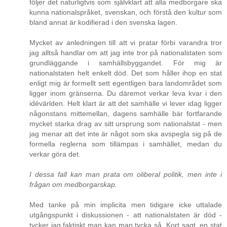
följer det naturligtvis som självklart att alla medborgare ska
kunna nationalspråket, svenskan, och förstå den kultur som
bland annat är kodifierad i den svenska lagen.
Mycket av anledningen till att vi pratar förbi varandra tror
jag alltså handlar om att jag inte tror på nationalstaten som
grundläggande i samhällsbyggandet. För mig är
nationalstaten helt enkelt död. Det som håller ihop en stat
enligt mig är formellt sett egentligen bara landområdet som
ligger inom gränserna. Du däremot verkar leva kvar i den
idévärlden. Helt klart är att det samhälle vi lever idag ligger
någonstans mittemellan, dagens samhälle bär fortfarande
mycket starka drag av sitt ursprung som nationalstat - men
jag menar att det inte är något som ska avspegla sig på de
formella reglerna som tillämpas i samhället, medan du
verkar göra det.
I dessa fall kan man prata om oliberal politik, men inte i
frågan om medborgarskap.
Med tanke på min implicita men tidigare icke uttalade
utgångspunkt i diskussionen - att nationalstaten är död -
tycker jag faktiskt man kan man tycka så. Kort sagt, en stat