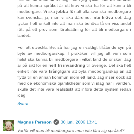
på att kunna språket är ett krav vi ska ha för att kunna bli
medborgare. Vi ska
jobba för
att alla svenska medborgare
kan svenska, ja, men vi ska däremot
inte kräva
det. Jag
tycker helt enkelt inte att man ska behöva få en viss andel
rätt på ett prov som förutsättning för att bli medborgare i
landet...
För att utveckla lite, så har jag en väldigt tillåtande syn på
byte av medborgarskap. I praktiken vill jag att vem som
helst ska kunna bli medborgare i vilket land de önskar. Jag
är på sikt för en
helt fri invandring
till Sverige. Det ska helt
enkelt inte vara krångligare att byta medborgarskap än att
flytta till en annan kommun inom ett land. Jag inser dock att
med de ekonomiska ojämlikheter som vi idag har i världen,
skulle det inte vara realistiskt att införa detta system redan
idag.
Svara
Magnus Persson
30 juni, 2006 13:41
Varför vill man bli medborgare men inte lära sig språket?