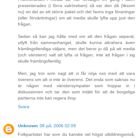
presenterades (i förra valrörelsen) så var den då (liksom
nu) en del av ett större paket och det fanns inga föraningar
(eller förväntningar) om att media skulle lyfta upp just den
frågan.
Sedan så kan jag hålla med om att den frågan separat,
utlyft från sammanhanget, skulle kunna attrahera även
främlingsfientliga väljare, men det beror ju då på att media
(och vänstern) valt att lyfta ut frågan; inte att frågan i sig
skulle främlingsfientlig.
Men, jag tror som sagt att vi får nöja oss med att vara
överens om att vi inte är överens. Det enda som saknas nu
är någon med vänstersympatier som hoppar in i
diskussionen och tar den som intäkt för att de borgeliga
partierna inte kan regera ihop.
Svara
Unknown
08 juli, 2006 02:09
Folkpartister har som du kanske vet högst utbildningsnivå,