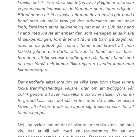
kravlös politik. Förmåner ska följas av skyldigheter eftersom
vi gemensamt finansierar de förmåner som staten erbjuder.
Förmånenen att få a-kassa när man är arbetslös går hand i
hand med att ställa krav på den arbetslösa om att söka
jobb; förmånen att få sjukpenning när man är sjuk går hand
i hand med kravet att enbart den som verkligen är sjuk ska
få sjukpenningen; förmånen att få ha sitt barn på dagis när
man är på jobbet går hand i hand med kravet att man
faktiskt jobbar och därför inte kan ta hand om sitt barn;
förmånen att bli svensk medborgare går hand i hand med
att man förstå och kunna följa reglerna i landet innan man
blir medborgare.
Det handlade alltså inte om se vilka krav som skulle kunna
locka främlingsfientliga väljare, utan om att tydliggöra vår
politik genom att även visa vilka motkrav vi ställer. Vi har en
fri grundskola, och det står vi för, men då ställer vi också
kravet att eleven är där och ägnar sig åt sina studier, för att
ta ett exempel.
Nej, jag tycker inte att det är oliberalt att ställa krav - på intet
vis, det är till och med en förutsättning för att ett