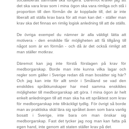
socialliberalt samhälle ska fungera. Däremot kräver jag att
det ska vara krav som i mina ögon ska vara rimliga och stå i
proportion till den förmån de är kopplade till, det är inte
liberalt att ställa krav bara för att man kan det - ställer man
krav ska det finnas en rimlig logisk anledning till att de ställs.
De övriga exempel du nämner är alla väldigt lätta att
motivera - den enskilde får möjligheten att få tillgång till
något som är en förmån - och då är det också rimligt att
man ställer motkrav.
Däremot kan jag inte förstå förslagen på krav för
medborgarskap. Borde man inte kunna vilka lagar och
regler som gäller i Sverige redan då man bosätter sig här?
Och jag kan inte för allt smör i Småland se vad den
enskildes språkkunskaper har med samma enskildes
möjligheter till medborgarskap att göra. I mina ögon är helt
enkelt anledningen till att man ska ha ett språktest som krav
för medborgarskap inte tillräckligt tydlig. För övrigt så borde
man av praktiska skäl lära sig språket även som bara vanlig
bosatt i Sverige, inte bara om man önskar sig
medborgarskap. Fast det tycker jag nog man kan fatta på
egen hand, inte genom att staten ställer krav på det.