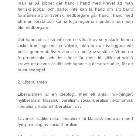
man är på jobbet går hand i hand med kravet att man
faktiskt jobbar och därför inte kan ta hand om sitt barn;
förmånen att bli svensk medborgare går hand i hand med
att man förstå och kunna följa reglerna i landet innan man
blir medborgare.
Det handlade alltså inte om se vilka krav som skulle kunna
locka främlingsfientliga väljare, utan om att tydliggöra vår
politik genom att även visa vilka motkrav vi ställer. Vi har en
fri grundskola, och det står vi för, men då ställer vi också
kravet att eleven är där och ägnar sig åt sina studier, för att
ta ett exempel.
2. Liberalismen
Liberalismen är en ideologi, med ett antal inriktningar;
nyliberalism, klassisk liberalism, socialliberalism, ekonomisk
liberalism, kulturell liberalism, osv.
I svensk tradition står liberalism för klassisk liberalism med
tydliga inslag av socialliberalism.