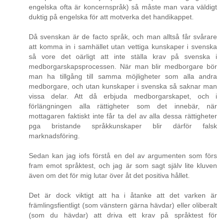
engelska ofta är koncernspråk) så måste man vara väldigt
duktig på engelska för att motverka det handikappet.
Då svenskan är de facto språk, och man alltså får svårare
att komma in i samhället utan vettiga kunskaper i svenska
så vore det oärligt att inte ställa krav på svenska i
medborgarskapsprocessen. När man blir medborgare bör
man ha tillgång till samma möjligheter som alla andra
medborgare, och utan kunskaper i svenska så saknar man
vissa delar. Att då erbjuda medborgarskapet, och i
förlängningen alla rättigheter som det innebär, när
mottagaren faktiskt inte får ta del av alla dessa rättigheter
pga bristande språkkunskaper blir därför falsk
marknadsföring.
Sedan kan jag iofs förstå en del av argumenten som förs
fram emot språktest, och jag är som sagt själv lite kluven
även om det för mig lutar över åt det positiva hållet.
Det är dock viktigt att ha i åtanke att det varken är
främlingsfientligt (som vänstern gärna hävdar) eller oliberalt
(som du hävdar) att driva ett krav på språktest för