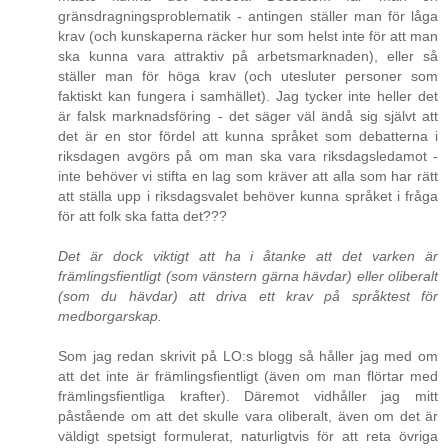
gränsdragningsproblematik - antingen ställer man för låga
krav (och kunskaperna räcker hur som helst inte för att man
ska kunna vara attraktiv på arbetsmarknaden), eller så
ställer man för höga krav (och utesluter personer som
faktiskt kan fungera i samhället). Jag tycker inte heller det
är falsk marknadsföring - det säger väl ändå sig självt att
det är en stor fördel att kunna språket som debatterna i
riksdagen avgörs på om man ska vara riksdagsledamot -
inte behöver vi stifta en lag som kräver att alla som har rätt
att ställa upp i riksdagsvalet behöver kunna språket i fråga
för att folk ska fatta det???
Det är dock viktigt att ha i åtanke att det varken är
främlingsfientligt (som vänstern gärna hävdar) eller oliberalt
(som du hävdar) att driva ett krav på språktest för
medborgarskap.
Som jag redan skrivit på LO:s blogg så håller jag med om
att det inte är främlingsfientligt (även om man flörtar med
främlingsfientliga krafter). Däremot vidhåller jag mitt
påstående om att det skulle vara oliberalt, även om det är
väldigt spetsigt formulerat, naturligtvis för att reta övriga