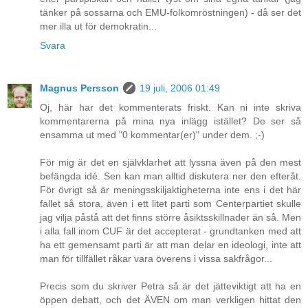
tänker på sossarna och EMU-folkomröstningen) - då ser det
mer illa ut för demokratin...
Svara
Magnus Persson
19 juli, 2006 01:49
Oj, här har det kommenterats friskt. Kan ni inte skriva
kommentarerna på mina nya inlägg istället? De ser så
ensamma ut med "0 kommentar(er)" under dem. ;-)
För mig är det en självklarhet att lyssna även på den mest
befängda idé. Sen kan man alltid diskutera ner den efteråt.
För övrigt så är meningsskiljaktigheterna inte ens i det här
fallet så stora, även i ett litet parti som Centerpartiet skulle
jag vilja påstå att det finns större åsiktsskillnader än så. Men
i alla fall inom CUF är det accepterat - grundtanken med att
ha ett gemensamt parti är att man delar en ideologi, inte att
man för tillfället råkar vara överens i vissa sakfrågor...
Precis som du skriver Petra så är det jätteviktigt att ha en
öppen debatt, och det ÄVEN om man verkligen hittat den