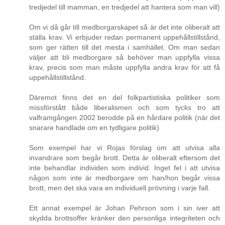
tredjedel till mamman, en tredjedel att hantera som man vill)
Om vi då går till medborgarskapet så är det inte oliberalt att
ställa krav. Vi erbjuder redan permanent uppehållstillstånd,
som ger rätten till det mesta i samhället. Om man sedan
väljer att bli medborgare så behöver man uppfylla vissa
krav, precis som man måste uppfylla andra krav för att få
uppehållstillstånd.
Däremot finns det en del folkpartistiska politiker som
missförstått både liberalismen och som tycks tro att
valframgången 2002 berodde på en hårdare politik (när det
snarare handlade om en tydligare politik)
Som exempel har vi Rojas förslag om att utvisa alla
invandrare som begår brott. Detta är oliberalt eftersom det
inte behandlar individen som individ. Inget fel i att utvisa
någon som inte är medborgare om han/hon begår vissa
brott, men det ska vara en individuell prövning i varje fall.
Ett annat exempel är Johan Pehrson som i sin iver att
skydda brottsoffer kränker den personliga integriteten och