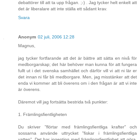
debattörer till att ta upp frågan. ;-) . Jag tycker helt enkelt att
det är liberalare att inte ställa ett sådant krav.
Svara
Anonym
02 juli, 2006 12:28
Magnus,
jag tycker fortfarande att det är bättre att sätta en nivå för
medborgarskap; det här behöver man kunna för att fungera
fullt ut i det svenska samhället och därför vill vi att ni lär er
det innan ni får bli medborgare. Men, jag misstänker att det
enda vi kommer att bli överens om i den frågan är att vi inte
är överens.
Däremot vill jag fortsätta bestrida två punkter:
1. Främlingsfientligheten
Du skriver "flörtar med främlingsfientliga krafter" och
sossarna använde uttrycket "fiskar i främlingsfientliga
vatten". Det har ingenting med främlingsfientlighet att göra,