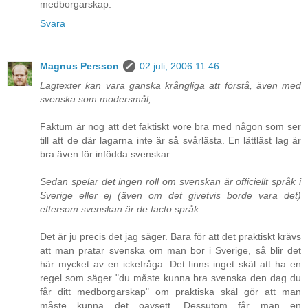
medborgarskap.
Svara
Magnus Persson
02 juli, 2006 11:46
Lagtexter kan vara ganska krångliga att förstå, även med
svenska som modersmål,
Faktum är nog att det faktiskt vore bra med någon som ser
till att de där lagarna inte är så svårlästa. En lättläst lag är
bra även för infödda svenskar...
Sedan spelar det ingen roll om svenskan är officiellt språk i
Sverige eller ej (även om det givetvis borde vara det)
eftersom svenskan är de facto språk.
Det är ju precis det jag säger. Bara för att det praktiskt krävs
att man pratar svenska om man bor i Sverige, så blir det
här mycket av en ickefråga. Det finns inget skäl att ha en
regel som säger "du måste kunna bra svenska den dag du
får ditt medborgarskap" om praktiska skäl gör att man
måste kunna det oavsett. Dessutom får man en