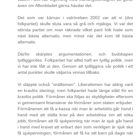
även om Aftonbladet gärna hävdar det.
Det som var kärnan i valrörelsen 2002 var att vi (dvs
folkpartiet) skulle sluta vara så grå och mjäkiga. Vi var det
största partiet om man räknade vilket parti folk hade som
näst bästa alternativ, men minst när det kom till bästa
alternativ.
Därför skärptes argumentationen, och budskapen
tydliggjordes. Folkpartiet har alltid haft en tydlig politik, men
vi har inte fått ut den. Genom att tydliggöra vår politik i ett
antal punkter skulle väljarna vinnas tillbaks.
Vi släppte också "snällismen". Liberalismen har aldrig varit
en kravlös ideologi, men folkpartiet hade länge stått för en
kravlös politik. Förmåner ska följas av skyldigheter eftersom
vi gemensamt finansierar de förmåner som staten erbjuder.
Förmånenen att få a-kassa när man är arbetslös går hand i
hand med att ställa krav på den arbetslösa om att söka
jobb; förmånen att få sjukpenning när man är sjuk går hand
i hand med kravet att enbart den som verkligen är sjuk ska
få sjukpenningen; förmånen att få ha sitt barn på dagis när