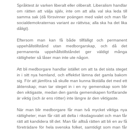
Språktest är varken liberalt eller oliberalt. Liberalism handlar
om rätten att välja själv, inte om att alla val ska leda till
samma sak (då försvinner poängen med valet och man får
socialdemokraternas variant av rättvisa; alla ska ha det lika
dåligt).
Eftersom man kan få både tillfälligt och permanent
uppehållstillstånd utan medborgarskap, och då det
permanenta uppehållstillståndet ger väldigt många
rättigheter så låser man inte ute någon.
Att bli medborgare handlar istället om att ta det sista steget
in i sitt nya hemland, och effektivt lämna det gamla bakom
sig. För att jämföra så skulle man kunna likställa det med ett
äktenskap; man tar steget in i en ny gemenskap som blir
den viktigaste, medan den gamla gemenskapen fortfarande
är viktig (och är ens rötter) inte längre är den viktigaste.
När man blir medborgare får man två mycket viktiga nya
rättigheter; man får rätt att delta i riksdagsvalet och man får
rätt att kandidera till det. Man får alltså rätten att bli en av få
företrädare för hela svenska folket, samtidigt som man får