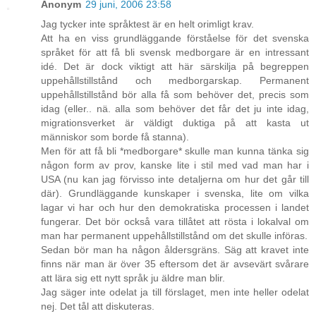
Anonym
29 juni, 2006 23:58
Jag tycker inte språktest är en helt orimligt krav.
Att ha en viss grundläggande förståelse för det svenska
språket för att få bli svensk medborgare är en intressant
idé. Det är dock viktigt att här särskilja på begreppen
uppehållstillstånd och medborgarskap. Permanent
uppehållstillstånd bör alla få som behöver det, precis som
idag (eller.. nä. alla som behöver det får det ju inte idag,
migrationsverket är väldigt duktiga på att kasta ut
människor som borde få stanna).
Men för att få bli *medborgare* skulle man kunna tänka sig
någon form av prov, kanske lite i stil med vad man har i
USA (nu kan jag förvisso inte detaljerna om hur det går till
där). Grundläggande kunskaper i svenska, lite om vilka
lagar vi har och hur den demokratiska processen i landet
fungerar. Det bör också vara tillåtet att rösta i lokalval om
man har permanent uppehållstillstånd om det skulle införas.
Sedan bör man ha någon åldersgräns. Säg att kravet inte
finns när man är över 35 eftersom det är avsevärt svårare
att lära sig ett nytt språk ju äldre man blir.
Jag säger inte odelat ja till förslaget, men inte heller odelat
nej. Det tål att diskuteras.