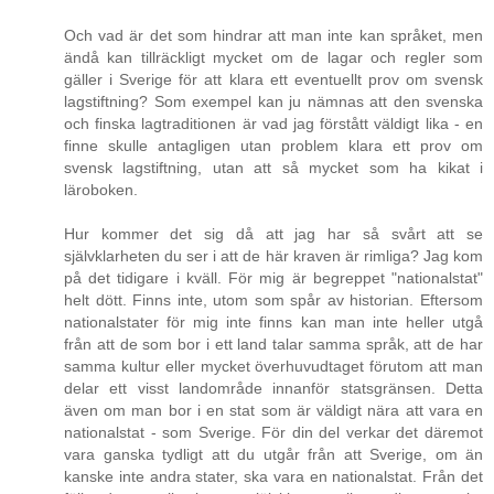
Och vad är det som hindrar att man inte kan språket, men
ändå kan tillräckligt mycket om de lagar och regler som
gäller i Sverige för att klara ett eventuellt prov om svensk
lagstiftning? Som exempel kan ju nämnas att den svenska
och finska lagtraditionen är vad jag förstått väldigt lika - en
finne skulle antagligen utan problem klara ett prov om
svensk lagstiftning, utan att så mycket som ha kikat i
läroboken.
Hur kommer det sig då att jag har så svårt att se
självklarheten du ser i att de här kraven är rimliga? Jag kom
på det tidigare i kväll. För mig är begreppet "nationalstat"
helt dött. Finns inte, utom som spår av historian. Eftersom
nationalstater för mig inte finns kan man inte heller utgå
från att de som bor i ett land talar samma språk, att de har
samma kultur eller mycket överhuvudtaget förutom att man
delar ett visst landområde innanför statsgränsen. Detta
även om man bor i en stat som är väldigt nära att vara en
nationalstat - som Sverige. För din del verkar det däremot
vara ganska tydligt att du utgår från att Sverige, om än
kanske inte andra stater, ska vara en nationalstat. Från det