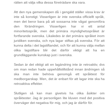
rätten att välja vilka dessa företrädare ska vara.
Att den nya gemenskapen då i gengäld ställer vissa krav är
inte så konstigt. Visserligen är inte svenska officiellt språk,
men det beror bara på att sossarna inte vågat genomföra
den förändringen. Visserligen har vi ett antal
minoritetsspråk, men det primära myndighetsspråket är
fortfarande svenska. Likaledes är det primära språket inom
juridiken svenska, och nya lagar stiftas på svenska. För att
kunna delta i det lagstiftandet, och för att kunna välja mellan
olika lagstiftare blir det därför viktigt att ha en
grundläggande kunskap just i svenska.
Sedan är det viktigt att en lagändring inte är retroaktiv, dvs
om man redan hade uppehållstillstånd innan ändringen så
ska man inte behöva genomgå ett språktest för
medborgarskap. Men, det är enbart för att lagar inte ska ha
retroaktiva effekter.
Slutligen så kan man givetvis ha olika åsikter om
språktester. Jag är personligen lite kluven med det positiva
överväger det negativa för mig, och jag är därför för.