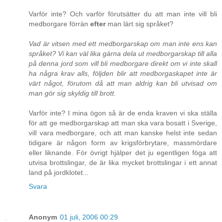
Varför inte? Och varför förutsätter du att man inte vill bli
medborgare förrän
efter
man lärt sig språket?
Vad är vitsen med ett medborgarskap om man inte ens kan
språket? Vi kan väl lika gärna dela ut medborgarskap till alla
på denna jord som vill bli medborgare direkt om vi inte skall
ha några krav alls, följden blir att medborgaskapet inte är
värt något, förutom då att man aldrig kan bli utvisad om
man gör sig skyldig till brott.
Varför inte? I mina ögon så är de enda kraven vi ska ställa
för att ge medborgarskap att man ska vara bosatt i Sverige,
vill vara medborgare, och att man kanske helst inte sedan
tidigare är någon form av krigsförbrytare, massmördare
eller liknande. För övrigt hjälper det ju egentligen föga att
utvisa brottslingar, de är lika mycket brottslingar i ett annat
land på jordklotet...
Svara
Anonym
01 juli, 2006 00:29