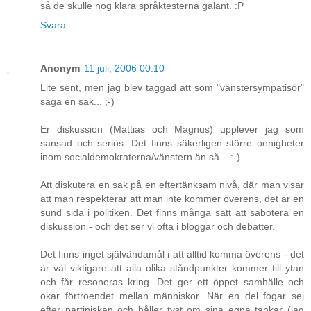
så de skulle nog klara språktesterna galant. :P
Svara
Anonym
11 juli, 2006 00:10
Lite sent, men jag blev taggad att som "vänstersympatisör"
säga en sak... ;-)
Er diskussion (Mattias och Magnus) upplever jag som
sansad och seriös. Det finns säkerligen större oenigheter
inom socialdemokraterna/vänstern än så... :-)
Att diskutera en sak på en eftertänksam nivå, där man visar
att man respekterar att man inte kommer överens, det är en
sund sida i politiken. Det finns många sätt att sabotera en
diskussion - och det ser vi ofta i bloggar och debatter.
Det finns inget självändamål i att alltid komma överens - det
är väl viktigare att alla olika ståndpunkter kommer till ytan
och får resoneras kring. Det ger ett öppet samhälle och
ökar förtroendet mellan människor. När en del fogar sej
efter partipiskan och håller tyst om sina egna tankar (jag