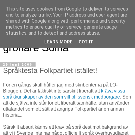
This site uses cookies from Google to deliver its services
and to analyze traffic. Your IP address and user-agent are
shared with Google along with performance and security
metrics to ensure quality of service, generate usage
Magnus blogg - för ett
statistics, and to detect and address abuse.
LEARN MORE
GOT IT
grönare Solna
29 juni 2006
Språktesta Folkpartiet istället!
För en gångs skull håller jag med skribenterna på LO-
Bloggen. Det är faktiskt inte särskilt liberalt att
kräva vissa
språkkunskaper av den som vill bli svensk medborgare
. Sen
att de själva inte står för ett liberalt samhälle, utan använder
uttalandet som ett sätt att angripa Folkpartiet är en annan
historia...
Särskilt absurt känns ett krav på språktest mot bakgrund av
att vi i Sverige inte har något officiellt språk överhuvudtaget.