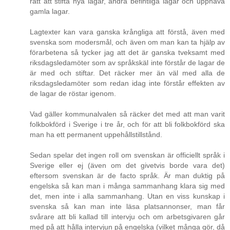
rätt att stifta nya lagar, ändra befintliga lagar och upphäva
gamla lagar.
Lagtexter kan vara ganska krångliga att förstå, även med
svenska som modersmål, och även om man kan ta hjälp av
förarbetena så tycker jag att det är ganska tveksamt med
riksdagsledamöter som av språkskäl inte förstår de lagar de
är med och stiftar. Det räcker mer än väl med alla de
riksdagsledamöter som redan idag inte förstår effekten av
de lagar de röstar igenom.
Vad gäller kommunalvalen så räcker det med att man varit
folkbokförd i Sverige i tre år, och för att bli folkbokförd ska
man ha ett permanent uppehållstillstånd.
Sedan spelar det ingen roll om svenskan är officiellt språk i
Sverige eller ej (även om det givetvis borde vara det)
eftersom svenskan är de facto språk. Är man duktig på
engelska så kan man i många sammanhang klara sig med
det, men inte i alla sammanhang. Utan en viss kunskap i
svenska så kan man inte läsa platsannonser, man får
svårare att bli kallad till intervju och om arbetsgivaren går
med på att hålla intervjun på engelska (vilket många gör, då