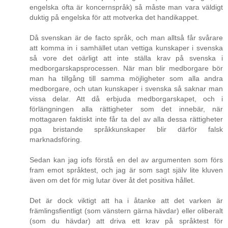
engelska ofta är koncernspråk) så måste man vara väldigt
duktig på engelska för att motverka det handikappet.
Då svenskan är de facto språk, och man alltså får svårare
att komma in i samhället utan vettiga kunskaper i svenska
så vore det oärligt att inte ställa krav på svenska i
medborgarskapsprocessen. När man blir medborgare bör
man ha tillgång till samma möjligheter som alla andra
medborgare, och utan kunskaper i svenska så saknar man
vissa delar. Att då erbjuda medborgarskapet, och i
förlängningen alla rättigheter som det innebär, när
mottagaren faktiskt inte får ta del av alla dessa rättigheter
pga bristande språkkunskaper blir därför falsk
marknadsföring.
Sedan kan jag iofs förstå en del av argumenten som förs
fram emot språktest, och jag är som sagt själv lite kluven
även om det för mig lutar över åt det positiva hållet.
Det är dock viktigt att ha i åtanke att det varken är
främlingsfientligt (som vänstern gärna hävdar) eller oliberalt
(som du hävdar) att driva ett krav på språktest för