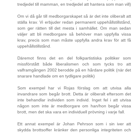
tredjedel till mamman, en tredjedel att hantera som man vill)
Om vi då går till medborgarskapet så är det inte oliberalt att
ställa krav. Vi erbjuder redan permanent uppehållstillstånd,
som ger rätten till det mesta i samhället. Om man sedan
väljer att bli medborgare så behöver man uppfylla vissa
krav, precis som man måste uppfylla andra krav för att få
uppehållstillstånd.
Däremot finns det en del folkpartistiska politiker som
missförstått både liberalismen och som tycks tro att
valframgången 2002 berodde på en hårdare politik (när det
snarare handlade om en tydligare politik)
Som exempel har vi Rojas förslag om att utvisa alla
invandrare som begår brott. Detta är oliberalt eftersom det
inte behandlar individen som individ. Inget fel i att utvisa
någon som inte är medborgare om han/hon begår vissa
brott, men det ska vara en individuell prövning i varje fall.
Ett annat exempel är Johan Pehrson som i sin iver att
skydda brottsoffer kränker den personliga integriteten och