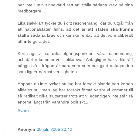
har inte i min sinnevärld rätt att ställa sådana krav på sina
medborgare...
Lika självklart tycker du i ditt resonemang, där du utgår från
att nationalstaten finns, att det är
att staten ska kunna
ställa sådana krav
och kanske rentav att det vore oliberalt
att
inte
göra det.
Kort sagt, vi har olika utgångspunkter i våra resonemang,
och därför kommer vi till olika svar. Antagligen har vi lite rätt
bägge två - frågan är bara vem som har gjort antaganden
som ligger närmst verkligheten.
Hoppas du inte tycker att jag har försökt blanda bort korten
alldeles nu, men jag har försökt förstå varför vi kommer till
så radikalt olika slutsatser trots att vi egentligen inte står så
enormt långt från varandra politiskt...
Svara
Anonym
05 juli, 2006 20:42