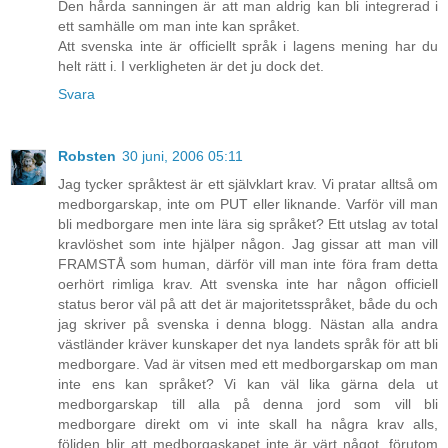
Den hårda sanningen är att man aldrig kan bli integrerad i
ett samhälle om man inte kan språket.
Att svenska inte är officiellt språk i lagens mening har du
helt rätt i. I verkligheten är det ju dock det.
Svara
Robsten
30 juni, 2006 05:11
Jag tycker språktest är ett självklart krav. Vi pratar alltså om
medborgarskap, inte om PUT eller liknande. Varför vill man
bli medborgare men inte lära sig språket? Ett utslag av total
kravlöshet som inte hjälper någon. Jag gissar att man vill
FRAMSTÅ som human, därför vill man inte föra fram detta
oerhört rimliga krav. Att svenska inte har någon officiell
status beror väl på att det är majoritetsspråket, både du och
jag skriver på svenska i denna blogg. Nästan alla andra
västländer kräver kunskaper det nya landets språk för att bli
medborgare. Vad är vitsen med ett medborgarskap om man
inte ens kan språket? Vi kan väl lika gärna dela ut
medborgarskap till alla på denna jord som vill bli
medborgare direkt om vi inte skall ha några krav alls,
följden blir att medborgaskapet inte är värt något, förutom