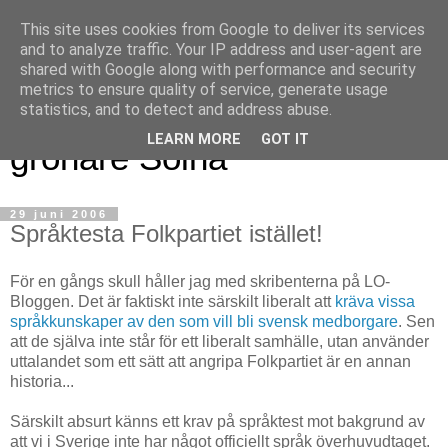
This site uses cookies from Google to deliver its services
and to analyze traffic. Your IP address and user-agent are
shared with Google along with performance and security
metrics to ensure quality of service, generate usage
Magnus blogg - för ett
statistics, and to detect and address abuse.
LEARN MORE
GOT IT
grönare Solna
29 juni 2006
Språktesta Folkpartiet istället!
För en gångs skull håller jag med skribenterna på LO-
Bloggen. Det är faktiskt inte särskilt liberalt att
kräva vissa
språkkunskaper av den som vill bli svensk medborgare
. Sen
att de själva inte står för ett liberalt samhälle, utan använder
uttalandet som ett sätt att angripa Folkpartiet är en annan
historia...
Särskilt absurt känns ett krav på språktest mot bakgrund av
att vi i Sverige inte har något officiellt språk överhuvudtaget.