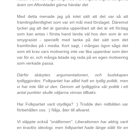
även om Aftonbladet gärna hävdar det.
Med detta menade jag på intet sätt att det var så att
främlingsfientlighet som var ert mål med förslaget. Däremot
tycker jag att det är ganska uppenbart att det är ett förslag
som kan antas i första hand landa väl hos den som är en
smygrasist - speciellt med tanke på det sätt som det
framfördes på i media. Kort sagt, i mångas ögon sågs det
som ett krav vars motivering inte var lika uppenbar som den
var för er, och många letade sig reda på en egen motivering
som verkade passa.
Därför skärptes argumentationen, och budskapen
tydliggjordes. Folkpartiet har alltid haft en tydlig politik, men
vi har inte fått ut den. Genom att tydliggöra vår politik i ett
antal punkter skulle väljarna vinnas tillbaks.
Har Folkpartiet varit otydliga? :) Trodde den nidbilden var
förbehållen oss. :) Nåja, åter till allvaret.
Vi släppte också "snällismen". Liberalismen har aldrig varit
en kravlös ideologi, men folkpartiet hade länge stått för en