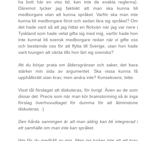
ha bott här en viss tid, kan inte de exakta reglerna).
Däremot tycker jag faktiskt att man ska kunna bli
medborgare utan att kunna språket. Varför ska man inte
kunna bli medborgare först och sedan lära sig språket? Om
det hade varit så att jag hittat en flickvän när jag var nere i
Tyskland som hade velat gifta sig med mig, varför hade hon
inte kunnat bli svensk medborgare redan när vi gifte oss
och bestämde oss för att flytta till Sverige, utan hon hade
varit tvungen att vänta tills hon lärt sig svenska?
Att du börjar prata om åldersgränser och saker, det bara
stärker min sida av argumentet. Ska vissa kunna få
upphållsrätt utan krav, men andra inte? Konsekvens, bitte.
Visst tål förslaget att diskuteras, för övrigt. Även av de som
dissar det. Precis som när man kör brainstorming så är inga
förslag överhuvudtaget för dumma för att åtminstone
diskuteras. :)
Den hårda sanningen är att man aldrig kan bli integrerad i
ett samhälle om man inte kan språket.
Här får du medhåll av mig. Men jag tycker inte att ett krav