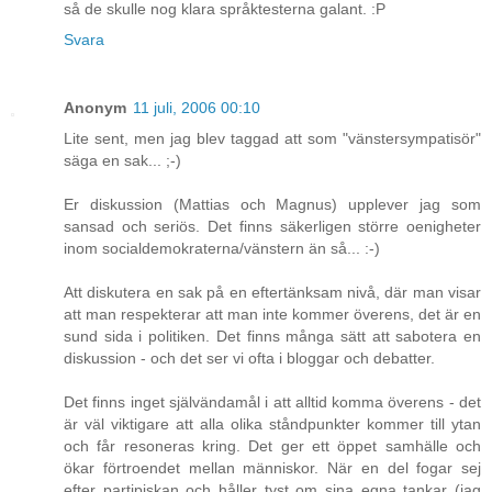
så de skulle nog klara språktesterna galant. :P
Svara
Anonym
11 juli, 2006 00:10
Lite sent, men jag blev taggad att som "vänstersympatisör"
säga en sak... ;-)
Er diskussion (Mattias och Magnus) upplever jag som
sansad och seriös. Det finns säkerligen större oenigheter
inom socialdemokraterna/vänstern än så... :-)
Att diskutera en sak på en eftertänksam nivå, där man visar
att man respekterar att man inte kommer överens, det är en
sund sida i politiken. Det finns många sätt att sabotera en
diskussion - och det ser vi ofta i bloggar och debatter.
Det finns inget självändamål i att alltid komma överens - det
är väl viktigare att alla olika ståndpunkter kommer till ytan
och får resoneras kring. Det ger ett öppet samhälle och
ökar förtroendet mellan människor. När en del fogar sej
efter partipiskan och håller tyst om sina egna tankar (jag