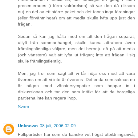
presenterades (i förra valrörelsen) så var den då (liksom
nu) en del av ett större paket och det fanns inga föraningar
(eller förväntningar) om att media skulle lyfta upp just den
frågan.
Sedan så kan jag hålla med om att den frågan separat,
utlyft från sammanhanget, skulle kunna attrahera även
främlingsfientliga väljare, men det beror ju då på att media
(och vänstern) valt att lyfta ut frågan; inte att frågan i sig
skulle främlingsfientlig.
Men, jag tror som sagt att vi får nöja oss med att vara
överens om att vi inte är överens. Det enda som saknas nu
är någon med vänstersympatier som hoppar in i
diskussionen och tar den som intäkt för att de borgeliga
partierna inte kan regera ihop.
Svara
Unknown
08 juli, 2006 02:09
Folkpartister har som du kanske vet högst utbildningsnivå,