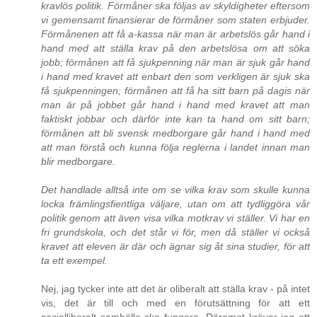
kravlös politik. Förmåner ska följas av skyldigheter eftersom
vi gemensamt finansierar de förmåner som staten erbjuder.
Förmånenen att få a-kassa när man är arbetslös går hand i
hand med att ställa krav på den arbetslösa om att söka
jobb; förmånen att få sjukpenning när man är sjuk går hand
i hand med kravet att enbart den som verkligen är sjuk ska
få sjukpenningen; förmånen att få ha sitt barn på dagis när
man är på jobbet går hand i hand med kravet att man
faktiskt jobbar och därför inte kan ta hand om sitt barn;
förmånen att bli svensk medborgare går hand i hand med
att man förstå och kunna följa reglerna i landet innan man
blir medborgare.
Det handlade alltså inte om se vilka krav som skulle kunna
locka främlingsfientliga väljare, utan om att tydliggöra vår
politik genom att även visa vilka motkrav vi ställer. Vi har en
fri grundskola, och det står vi för, men då ställer vi också
kravet att eleven är där och ägnar sig åt sina studier, för att
ta ett exempel.
Nej, jag tycker inte att det är oliberalt att ställa krav - på intet
vis, det är till och med en förutsättning för att ett