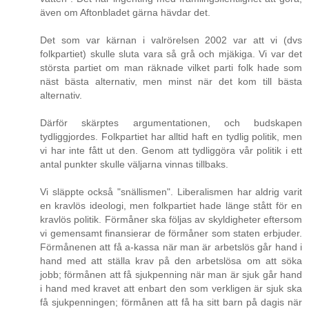
även om Aftonbladet gärna hävdar det.
Det som var kärnan i valrörelsen 2002 var att vi (dvs
folkpartiet) skulle sluta vara så grå och mjäkiga. Vi var det
största partiet om man räknade vilket parti folk hade som
näst bästa alternativ, men minst när det kom till bästa
alternativ.
Därför skärptes argumentationen, och budskapen
tydliggjordes. Folkpartiet har alltid haft en tydlig politik, men
vi har inte fått ut den. Genom att tydliggöra vår politik i ett
antal punkter skulle väljarna vinnas tillbaks.
Vi släppte också "snällismen". Liberalismen har aldrig varit
en kravlös ideologi, men folkpartiet hade länge stått för en
kravlös politik. Förmåner ska följas av skyldigheter eftersom
vi gemensamt finansierar de förmåner som staten erbjuder.
Förmånenen att få a-kassa när man är arbetslös går hand i
hand med att ställa krav på den arbetslösa om att söka
jobb; förmånen att få sjukpenning när man är sjuk går hand
i hand med kravet att enbart den som verkligen är sjuk ska
få sjukpenningen; förmånen att få ha sitt barn på dagis när