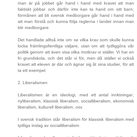
man är på jobbet går hand i hand med kravet att man
faktiskt jobbar och därför inte kan ta hand om sitt barn;
förmånen att bli svensk medborgare går hand i hand med
att man förstå och kunna följa reglerna i landet innan man
blir medborgare.
Det handlade alltså inte om se vilka krav som skulle kunna
locka främlingsfientliga väljare, utan om att tydliggöra vår
politik genom att även visa vilka motkrav vi ställer. Vi har en
fri grundskola, och det står vi för, men då ställer vi också
kravet att eleven är där och ägnar sig åt sina studier, för att
ta ett exempel.
2. Liberalismen
Liberalismen är en ideologi, med ett antal inriktningar;
nyliberalism, klassisk liberalism, socialliberalism, ekonomisk
liberalism, kulturell liberalism, osv.
I svensk tradition står liberalism för klassisk liberalism med
tydliga inslag av socialliberalism.