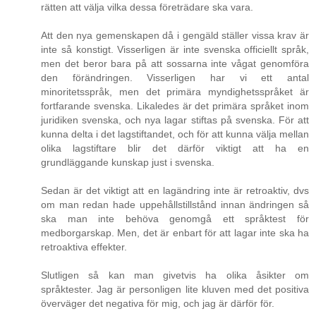
rätten att välja vilka dessa företrädare ska vara.
Att den nya gemenskapen då i gengäld ställer vissa krav är
inte så konstigt. Visserligen är inte svenska officiellt språk,
men det beror bara på att sossarna inte vågat genomföra
den förändringen. Visserligen har vi ett antal
minoritetsspråk, men det primära myndighetsspråket är
fortfarande svenska. Likaledes är det primära språket inom
juridiken svenska, och nya lagar stiftas på svenska. För att
kunna delta i det lagstiftandet, och för att kunna välja mellan
olika lagstiftare blir det därför viktigt att ha en
grundläggande kunskap just i svenska.
Sedan är det viktigt att en lagändring inte är retroaktiv, dvs
om man redan hade uppehållstillstånd innan ändringen så
ska man inte behöva genomgå ett språktest för
medborgarskap. Men, det är enbart för att lagar inte ska ha
retroaktiva effekter.
Slutligen så kan man givetvis ha olika åsikter om
språktester. Jag är personligen lite kluven med det positiva
överväger det negativa för mig, och jag är därför för.