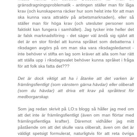
gränsdragningsproblematik - antingen ställer man för låga
krav (och kunskaperna räcker hur som helst inte för att man
ska kunna vara attraktiv på arbetsmarknaden), eller så
ställer man för höga krav (och utesluter personer som
faktiskt kan fungera i samhället). Jag tycker inte heller det
är falsk marknadsföring - det säger väl ändå sig självt att
det är en stor fördel att kunna språket som debatterna i
riksdagen avgörs på om man ska vara riksdagsledamot -
inte behöver vi stifta en lag som kräver att alla som har rätt
att ställa upp i riksdagsvalet behöver kunna språket i fråga
för att folk ska fatta det???
Det är dock viktigt att ha i åtanke att det varken är
främlingsfientligt (som vänstern gärna hävdar) eller oliberalt
(som du hävdar) att driva ett krav på språktest för
medborgarskap.
Som jag redan skrivit på LO:s blogg så håller jag med om
att det inte är främlingsfientligt (även om man flörtar med
främlingsfientliga krafter). Däremot vidhåller jag mitt
påstående om att det skulle vara oliberalt, även om det är
väldigt spetsigt formulerat, naturligtvis för att reta övriga