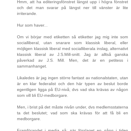
Hmm, att ha editeringsfönstret längst upp i högra fönstret
och det man svarar på längst ner till vänster är lite
irriterande.
Hur som haver...
Om vi börjar med etiketten så etiketter jag mig inte som
socialliberal, utan snarare som klassisk liberal, eller
möjligen klassisk liberal med socialliberala inslag, alternativt
klassisk liberal av J.S.Mill-snitt. Jag är alltså ganska
påverkad av J.S. Mill. Men, det är en petitess i
sammanhanget.
Likaledes är jag ingen större fantast av nationalstaten, utan
är en klar federalist och den här typen av beslut borde
egentligen ligga på EU-nivå; dvs vad ska krävas av någon
som vill bli EU-medborgare.
Men, i brist på det måste nivån under, dvs medlemsstaterna
ta det beslutet; vad som ska krävas för att få bli en
medborgare.
Framförandet i media så; när förslaget en gång i tiden