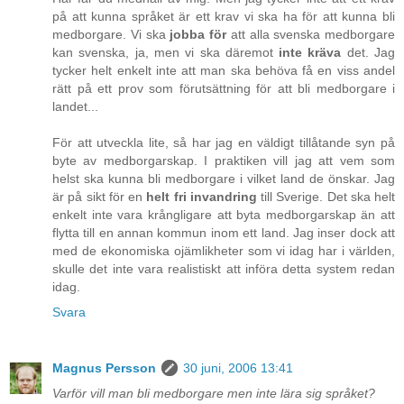
på att kunna språket är ett krav vi ska ha för att kunna bli
medborgare. Vi ska
jobba för
att alla svenska medborgare
kan svenska, ja, men vi ska däremot
inte kräva
det. Jag
tycker helt enkelt inte att man ska behöva få en viss andel
rätt på ett prov som förutsättning för att bli medborgare i
landet...
För att utveckla lite, så har jag en väldigt tillåtande syn på
byte av medborgarskap. I praktiken vill jag att vem som
helst ska kunna bli medborgare i vilket land de önskar. Jag
är på sikt för en
helt fri invandring
till Sverige. Det ska helt
enkelt inte vara krångligare att byta medborgarskap än att
flytta till en annan kommun inom ett land. Jag inser dock att
med de ekonomiska ojämlikheter som vi idag har i världen,
skulle det inte vara realistiskt att införa detta system redan
idag.
Svara
Magnus Persson
30 juni, 2006 13:41
Varför vill man bli medborgare men inte lära sig språket?