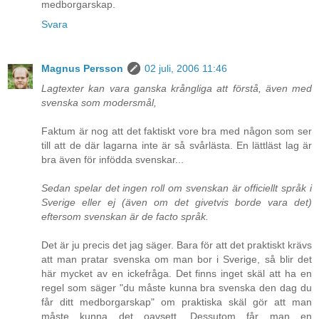
medborgarskap.
Svara
Magnus Persson
02 juli, 2006 11:46
Lagtexter kan vara ganska krångliga att förstå, även med
svenska som modersmål,
Faktum är nog att det faktiskt vore bra med någon som ser
till att de där lagarna inte är så svårlästa. En lättläst lag är
bra även för infödda svenskar...
Sedan spelar det ingen roll om svenskan är officiellt språk i
Sverige eller ej (även om det givetvis borde vara det)
eftersom svenskan är de facto språk.
Det är ju precis det jag säger. Bara för att det praktiskt krävs
att man pratar svenska om man bor i Sverige, så blir det
här mycket av en ickefråga. Det finns inget skäl att ha en
regel som säger "du måste kunna bra svenska den dag du
får ditt medborgarskap" om praktiska skäl gör att man
måste kunna det oavsett. Dessutom får man en