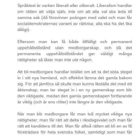
Språktest är varken liberalt eller oliberalt. Liberalism handlar
om rätten att välja själv, inte om att alla val ska leda till
samma sak (då försvinner poängen med valet och man får
socialdemokraternas variant av rättvisa; alla ska ha det lika
dåligt).
Eftersom man kan få både tillfälligt och permanent
uppehållstillstånd utan medborgarskap, och då det
permanenta uppehållstillståndet ger väldigt många
rättigheter så låser man inte ute någon.
Att bli medborgare handlar istället om att ta det sista steget
in i sitt nya hemland, och effektivt lämna det gamla bakom
sig. För att jämföra så skulle man kunna likställa det med ett
äktenskap; man tar steget in i en ny gemenskap som blir
den viktigaste, medan den gamla gemenskapen fortfarande
är viktig (och är ens rötter) inte längre är den viktigaste.
När man blir medborgare får man två mycket viktiga nya
rättigheter; man får rätt att delta i riksdagsvalet och man får
rätt att kandidera till det. Man får alltså rätten att bli en av få
företrädare för hela svenska folket, samtidigt som man får