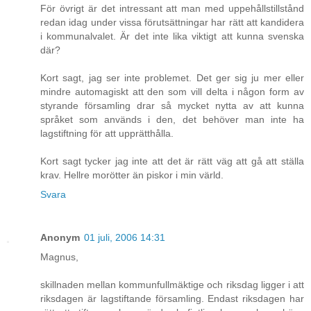
För övrigt är det intressant att man med uppehållstillstånd
redan idag under vissa förutsättningar har rätt att kandidera
i kommunalvalet. Är det inte lika viktigt att kunna svenska
där?
Kort sagt, jag ser inte problemet. Det ger sig ju mer eller
mindre automagiskt att den som vill delta i någon form av
styrande församling drar så mycket nytta av att kunna
språket som används i den, det behöver man inte ha
lagstiftning för att upprätthålla.
Kort sagt tycker jag inte att det är rätt väg att gå att ställa
krav. Hellre morötter än piskor i min värld.
Svara
Anonym
01 juli, 2006 14:31
Magnus,
skillnaden mellan kommunfullmäktige och riksdag ligger i att
riksdagen är lagstiftande församling. Endast riksdagen har