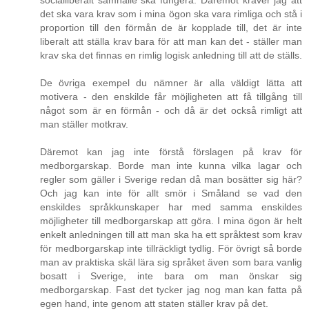
socialliberalt samhälle ska fungera. Däremot kräver jag att
det ska vara krav som i mina ögon ska vara rimliga och stå i
proportion till den förmån de är kopplade till, det är inte
liberalt att ställa krav bara för att man kan det - ställer man
krav ska det finnas en rimlig logisk anledning till att de ställs.
De övriga exempel du nämner är alla väldigt lätta att
motivera - den enskilde får möjligheten att få tillgång till
något som är en förmån - och då är det också rimligt att
man ställer motkrav.
Däremot kan jag inte förstå förslagen på krav för
medborgarskap. Borde man inte kunna vilka lagar och
regler som gäller i Sverige redan då man bosätter sig här?
Och jag kan inte för allt smör i Småland se vad den
enskildes språkkunskaper har med samma enskildes
möjligheter till medborgarskap att göra. I mina ögon är helt
enkelt anledningen till att man ska ha ett språktest som krav
för medborgarskap inte tillräckligt tydlig. För övrigt så borde
man av praktiska skäl lära sig språket även som bara vanlig
bosatt i Sverige, inte bara om man önskar sig
medborgarskap. Fast det tycker jag nog man kan fatta på
egen hand, inte genom att staten ställer krav på det.