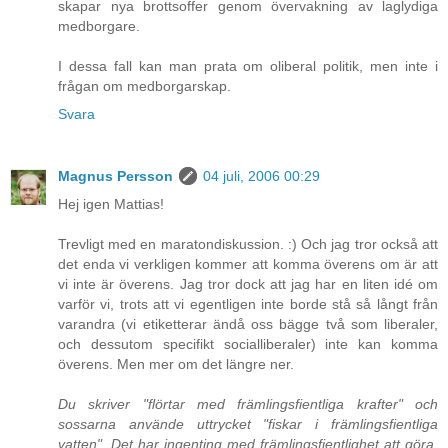
skapar nya brottsoffer genom övervakning av laglydiga
medborgare.
I dessa fall kan man prata om oliberal politik, men inte i
frågan om medborgarskap.
Svara
Magnus Persson
04 juli, 2006 00:29
Hej igen Mattias!
Trevligt med en maratondiskussion. :) Och jag tror också att
det enda vi verkligen kommer att komma överens om är att
vi inte är överens. Jag tror dock att jag har en liten idé om
varför vi, trots att vi egentligen inte borde stå så långt från
varandra (vi etiketterar ändå oss bägge två som liberaler,
och dessutom specifikt socialliberaler) inte kan komma
överens. Men mer om det längre ner.
Du skriver "flörtar med främlingsfientliga krafter" och
sossarna använde uttrycket "fiskar i främlingsfientliga
vatten". Det har ingenting med främlingsfientlighet att göra,