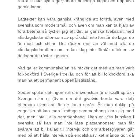
rätt att stifta nya lagar, ändra befintliga lagar och upphäva
gamla lagar.
Lagtexter kan vara ganska krångliga att förstå, även med
svenska som modersmål, och även om man kan ta hjälp av
förarbetena så tycker jag att det är ganska tveksamt med
riksdagsledamöter som av språkskäl inte förstår de lagar de
är med och stiftar. Det räcker mer än väl med alla de
riksdagsledamöter som redan idag inte förstår effekten av
de lagar de röstar igenom.
Vad gäller kommunalvalen så räcker det med att man varit
folkbokförd i Sverige i tre år, och för att bli folkbokförd ska
man ha ett permanent uppehållstillstånd.
Sedan spelar det ingen roll om svenskan är officiellt språk i
Sverige eller ej (även om det givetvis borde vara det)
eftersom svenskan är de facto språk. Är man duktig på
engelska så kan man i många sammanhang klara sig med
det, men inte i alla sammanhang. Utan en viss kunskap i
svenska så kan man inte läsa platsannonser, man får
svårare att bli kallad till intervju och om arbetsgivaren går
med på att hålla intervjun på engelska (vilket många gör, då