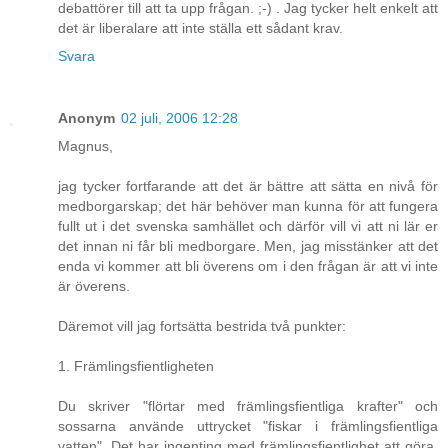
debattörer till att ta upp frågan. ;-) . Jag tycker helt enkelt att
det är liberalare att inte ställa ett sådant krav.
Svara
Anonym
02 juli, 2006 12:28
Magnus,
jag tycker fortfarande att det är bättre att sätta en nivå för
medborgarskap; det här behöver man kunna för att fungera
fullt ut i det svenska samhället och därför vill vi att ni lär er
det innan ni får bli medborgare. Men, jag misstänker att det
enda vi kommer att bli överens om i den frågan är att vi inte
är överens.
Däremot vill jag fortsätta bestrida två punkter:
1. Främlingsfientligheten
Du skriver "flörtar med främlingsfientliga krafter" och
sossarna använde uttrycket "fiskar i främlingsfientliga
vatten". Det har ingenting med främlingsfientlighet att göra,