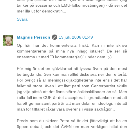
tänker på sossarna och EMU-folkomröstningen) - då ser det
mer illa ut för demokratin...
Svara
Magnus Persson
19 juli, 2006 01:49
Oj, här har det kommenterats friskt. Kan ni inte skriva
kommentarerna på mina nya inlägg istället? De ser så
ensamma ut med "0 kommentar(er)" under dem. ;-)
För mig är det en självklarhet att lyssna även på den mest
befängda idé. Sen kan man alltid diskutera ner den efteråt.
För övrigt så är meningsskiljaktigheterna inte ens i det här
fallet så stora, även i ett litet parti som Centerpartiet skulle
jag vilja påstå att det finns större åsiktsskillnader än så. Men
i alla fall inom CUF är det accepterat - grundtanken med att
ha ett gemensamt parti är att man delar en ideologi, inte att
man för tillfället råkar vara överens i vissa sakfrågor...
Precis som du skriver Petra så är det jätteviktigt att ha en
öppen debatt, och det ÄVEN om man verkligen hittat den