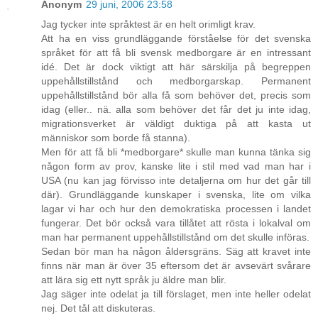
Anonym
29 juni, 2006 23:58
Jag tycker inte språktest är en helt orimligt krav.
Att ha en viss grundläggande förståelse för det svenska
språket för att få bli svensk medborgare är en intressant
idé. Det är dock viktigt att här särskilja på begreppen
uppehållstillstånd och medborgarskap. Permanent
uppehållstillstånd bör alla få som behöver det, precis som
idag (eller.. nä. alla som behöver det får det ju inte idag,
migrationsverket är väldigt duktiga på att kasta ut
människor som borde få stanna).
Men för att få bli *medborgare* skulle man kunna tänka sig
någon form av prov, kanske lite i stil med vad man har i
USA (nu kan jag förvisso inte detaljerna om hur det går till
där). Grundläggande kunskaper i svenska, lite om vilka
lagar vi har och hur den demokratiska processen i landet
fungerar. Det bör också vara tillåtet att rösta i lokalval om
man har permanent uppehållstillstånd om det skulle införas.
Sedan bör man ha någon åldersgräns. Säg att kravet inte
finns när man är över 35 eftersom det är avsevärt svårare
att lära sig ett nytt språk ju äldre man blir.
Jag säger inte odelat ja till förslaget, men inte heller odelat
nej. Det tål att diskuteras.