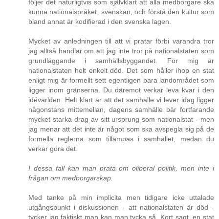
följer det naturligtvis som självklart att alla medborgare ska
kunna nationalspråket, svenskan, och förstå den kultur som
bland annat är kodifierad i den svenska lagen.
Mycket av anledningen till att vi pratar förbi varandra tror
jag alltså handlar om att jag inte tror på nationalstaten som
grundläggande i samhällsbyggandet. För mig är
nationalstaten helt enkelt död. Det som håller ihop en stat
enligt mig är formellt sett egentligen bara landområdet som
ligger inom gränserna. Du däremot verkar leva kvar i den
idévärlden. Helt klart är att det samhälle vi lever idag ligger
någonstans mittemellan, dagens samhälle bär fortfarande
mycket starka drag av sitt ursprung som nationalstat - men
jag menar att det inte är något som ska avspegla sig på de
formella reglerna som tillämpas i samhället, medan du
verkar göra det.
I dessa fall kan man prata om oliberal politik, men inte i
frågan om medborgarskap.
Med tanke på min implicita men tidigare icke uttalade
utgångspunkt i diskussionen - att nationalstaten är död -
tycker jag faktiskt man kan man tycka så. Kort sagt, en stat