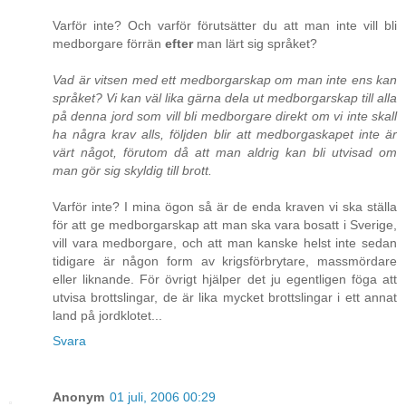
Varför inte? Och varför förutsätter du att man inte vill bli
medborgare förrän
efter
man lärt sig språket?
Vad är vitsen med ett medborgarskap om man inte ens kan
språket? Vi kan väl lika gärna dela ut medborgarskap till alla
på denna jord som vill bli medborgare direkt om vi inte skall
ha några krav alls, följden blir att medborgaskapet inte är
värt något, förutom då att man aldrig kan bli utvisad om
man gör sig skyldig till brott.
Varför inte? I mina ögon så är de enda kraven vi ska ställa
för att ge medborgarskap att man ska vara bosatt i Sverige,
vill vara medborgare, och att man kanske helst inte sedan
tidigare är någon form av krigsförbrytare, massmördare
eller liknande. För övrigt hjälper det ju egentligen föga att
utvisa brottslingar, de är lika mycket brottslingar i ett annat
land på jordklotet...
Svara
Anonym
01 juli, 2006 00:29