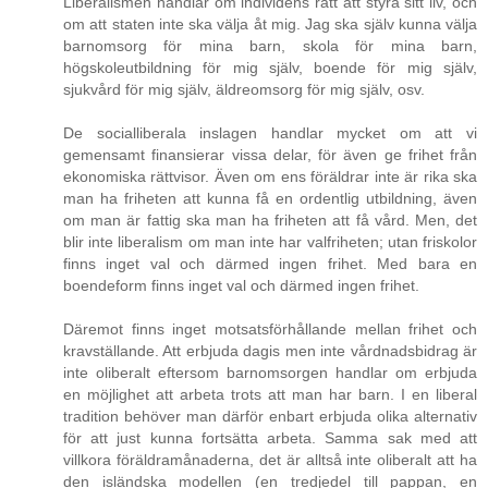
Liberalismen handlar om individens rätt att styra sitt liv, och
om att staten inte ska välja åt mig. Jag ska själv kunna välja
barnomsorg för mina barn, skola för mina barn,
högskoleutbildning för mig själv, boende för mig själv,
sjukvård för mig själv, äldreomsorg för mig själv, osv.
De socialliberala inslagen handlar mycket om att vi
gemensamt finansierar vissa delar, för även ge frihet från
ekonomiska rättvisor. Även om ens föräldrar inte är rika ska
man ha friheten att kunna få en ordentlig utbildning, även
om man är fattig ska man ha friheten att få vård. Men, det
blir inte liberalism om man inte har valfriheten; utan friskolor
finns inget val och därmed ingen frihet. Med bara en
boendeform finns inget val och därmed ingen frihet.
Däremot finns inget motsatsförhållande mellan frihet och
kravställande. Att erbjuda dagis men inte vårdnadsbidrag är
inte oliberalt eftersom barnomsorgen handlar om erbjuda
en möjlighet att arbeta trots att man har barn. I en liberal
tradition behöver man därför enbart erbjuda olika alternativ
för att just kunna fortsätta arbeta. Samma sak med att
villkora föräldramånaderna, det är alltså inte oliberalt att ha
den isländska modellen (en tredjedel till pappan, en