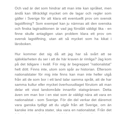
Och vad är det som hindrar att man inte kan språket, men
ändå kan tillräckligt mycket om de lagar och regler som
gäller i Sverige för att klara ett eventuellt prov om svensk
lagstiftning? Som exempel kan ju nämnas att den svenska
och finska lagtraditionen är vad jag förstått väldigt lika - en
finne skulle antagligen utan problem klara ett prov om
svensk lagstiftning, utan att så mycket som ha kikat i
läroboken.
Hur kommer det sig då att jag har så svårt att se
självklarheten du ser i att de här kraven är rimliga? Jag kom
på det tidigare i kväll. För mig är begreppet "nationalstat"
helt dött. Finns inte, utom som spår av historian. Eftersom
nationalstater för mig inte finns kan man inte heller utgå
från att de som bor i ett land talar samma språk, att de har
samma kultur eller mycket överhuvudtaget förutom att man
delar ett visst landområde innanför statsgränsen. Detta
även om man bor i en stat som är väldigt nära att vara en
nationalstat - som Sverige. För din del verkar det däremot
vara ganska tydligt att du utgår från att Sverige, om än
kanske inte andra stater, ska vara en nationalstat. Från det