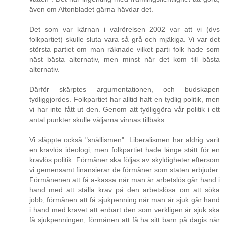
även om Aftonbladet gärna hävdar det.
Det som var kärnan i valrörelsen 2002 var att vi (dvs
folkpartiet) skulle sluta vara så grå och mjäkiga. Vi var det
största partiet om man räknade vilket parti folk hade som
näst bästa alternativ, men minst när det kom till bästa
alternativ.
Därför skärptes argumentationen, och budskapen
tydliggjordes. Folkpartiet har alltid haft en tydlig politik, men
vi har inte fått ut den. Genom att tydliggöra vår politik i ett
antal punkter skulle väljarna vinnas tillbaks.
Vi släppte också "snällismen". Liberalismen har aldrig varit
en kravlös ideologi, men folkpartiet hade länge stått för en
kravlös politik. Förmåner ska följas av skyldigheter eftersom
vi gemensamt finansierar de förmåner som staten erbjuder.
Förmånenen att få a-kassa när man är arbetslös går hand i
hand med att ställa krav på den arbetslösa om att söka
jobb; förmånen att få sjukpenning när man är sjuk går hand
i hand med kravet att enbart den som verkligen är sjuk ska
få sjukpenningen; förmånen att få ha sitt barn på dagis när