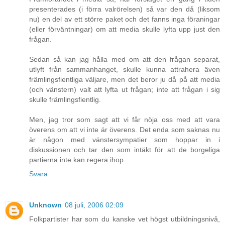
presenterades (i förra valrörelsen) så var den då (liksom
nu) en del av ett större paket och det fanns inga föraningar
(eller förväntningar) om att media skulle lyfta upp just den
frågan.
Sedan så kan jag hålla med om att den frågan separat,
utlyft från sammanhanget, skulle kunna attrahera även
främlingsfientliga väljare, men det beror ju då på att media
(och vänstern) valt att lyfta ut frågan; inte att frågan i sig
skulle främlingsfientlig.
Men, jag tror som sagt att vi får nöja oss med att vara
överens om att vi inte är överens. Det enda som saknas nu
är någon med vänstersympatier som hoppar in i
diskussionen och tar den som intäkt för att de borgeliga
partierna inte kan regera ihop.
Svara
Unknown
08 juli, 2006 02:09
Folkpartister har som du kanske vet högst utbildningsnivå,