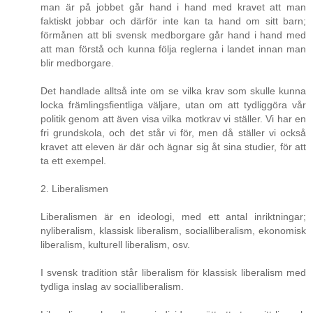
man är på jobbet går hand i hand med kravet att man
faktiskt jobbar och därför inte kan ta hand om sitt barn;
förmånen att bli svensk medborgare går hand i hand med
att man förstå och kunna följa reglerna i landet innan man
blir medborgare.
Det handlade alltså inte om se vilka krav som skulle kunna
locka främlingsfientliga väljare, utan om att tydliggöra vår
politik genom att även visa vilka motkrav vi ställer. Vi har en
fri grundskola, och det står vi för, men då ställer vi också
kravet att eleven är där och ägnar sig åt sina studier, för att
ta ett exempel.
2. Liberalismen
Liberalismen är en ideologi, med ett antal inriktningar;
nyliberalism, klassisk liberalism, socialliberalism, ekonomisk
liberalism, kulturell liberalism, osv.
I svensk tradition står liberalism för klassisk liberalism med
tydliga inslag av socialliberalism.