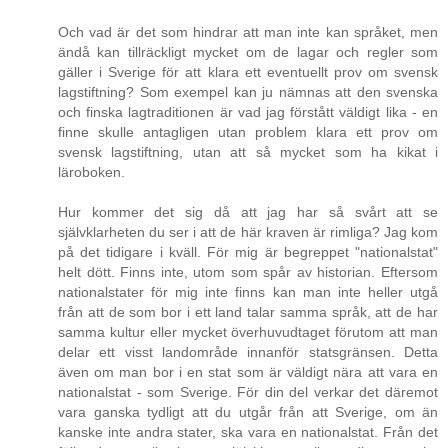
Och vad är det som hindrar att man inte kan språket, men
ändå kan tillräckligt mycket om de lagar och regler som
gäller i Sverige för att klara ett eventuellt prov om svensk
lagstiftning? Som exempel kan ju nämnas att den svenska
och finska lagtraditionen är vad jag förstått väldigt lika - en
finne skulle antagligen utan problem klara ett prov om
svensk lagstiftning, utan att så mycket som ha kikat i
läroboken.
Hur kommer det sig då att jag har så svårt att se
självklarheten du ser i att de här kraven är rimliga? Jag kom
på det tidigare i kväll. För mig är begreppet "nationalstat"
helt dött. Finns inte, utom som spår av historian. Eftersom
nationalstater för mig inte finns kan man inte heller utgå
från att de som bor i ett land talar samma språk, att de har
samma kultur eller mycket överhuvudtaget förutom att man
delar ett visst landområde innanför statsgränsen. Detta
även om man bor i en stat som är väldigt nära att vara en
nationalstat - som Sverige. För din del verkar det däremot
vara ganska tydligt att du utgår från att Sverige, om än
kanske inte andra stater, ska vara en nationalstat. Från det