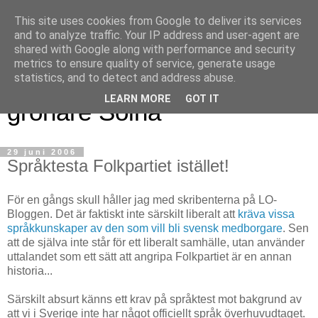
This site uses cookies from Google to deliver its services
and to analyze traffic. Your IP address and user-agent are
shared with Google along with performance and security
metrics to ensure quality of service, generate usage
Magnus blogg - för ett
statistics, and to detect and address abuse.
LEARN MORE
GOT IT
grönare Solna
29 juni 2006
Språktesta Folkpartiet istället!
För en gångs skull håller jag med skribenterna på LO-
Bloggen. Det är faktiskt inte särskilt liberalt att
kräva vissa
språkkunskaper av den som vill bli svensk medborgare
. Sen
att de själva inte står för ett liberalt samhälle, utan använder
uttalandet som ett sätt att angripa Folkpartiet är en annan
historia...
Särskilt absurt känns ett krav på språktest mot bakgrund av
att vi i Sverige inte har något officiellt språk överhuvudtaget.