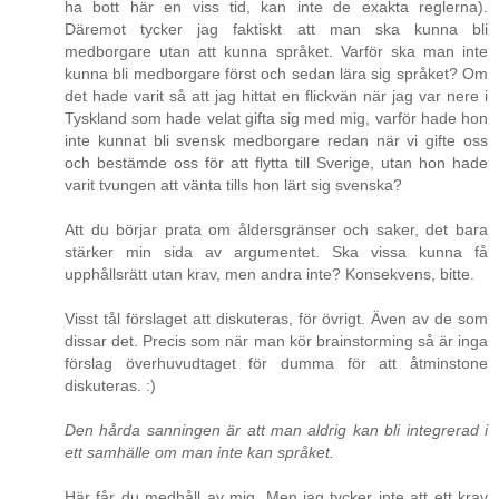
ha bott här en viss tid, kan inte de exakta reglerna).
Däremot tycker jag faktiskt att man ska kunna bli
medborgare utan att kunna språket. Varför ska man inte
kunna bli medborgare först och sedan lära sig språket? Om
det hade varit så att jag hittat en flickvän när jag var nere i
Tyskland som hade velat gifta sig med mig, varför hade hon
inte kunnat bli svensk medborgare redan när vi gifte oss
och bestämde oss för att flytta till Sverige, utan hon hade
varit tvungen att vänta tills hon lärt sig svenska?
Att du börjar prata om åldersgränser och saker, det bara
stärker min sida av argumentet. Ska vissa kunna få
upphållsrätt utan krav, men andra inte? Konsekvens, bitte.
Visst tål förslaget att diskuteras, för övrigt. Även av de som
dissar det. Precis som när man kör brainstorming så är inga
förslag överhuvudtaget för dumma för att åtminstone
diskuteras. :)
Den hårda sanningen är att man aldrig kan bli integrerad i
ett samhälle om man inte kan språket.
Här får du medhåll av mig. Men jag tycker inte att ett krav