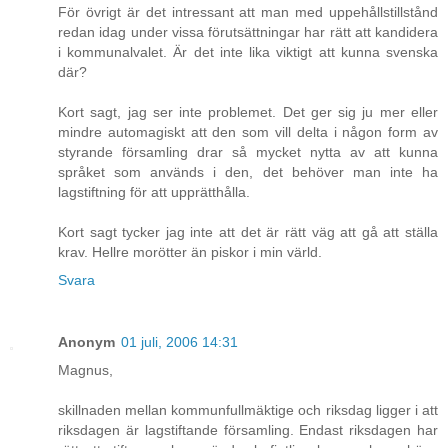
För övrigt är det intressant att man med uppehållstillstånd
redan idag under vissa förutsättningar har rätt att kandidera
i kommunalvalet. Är det inte lika viktigt att kunna svenska
där?
Kort sagt, jag ser inte problemet. Det ger sig ju mer eller
mindre automagiskt att den som vill delta i någon form av
styrande församling drar så mycket nytta av att kunna
språket som används i den, det behöver man inte ha
lagstiftning för att upprätthålla.
Kort sagt tycker jag inte att det är rätt väg att gå att ställa
krav. Hellre morötter än piskor i min värld.
Svara
Anonym
01 juli, 2006 14:31
Magnus,
skillnaden mellan kommunfullmäktige och riksdag ligger i att
riksdagen är lagstiftande församling. Endast riksdagen har