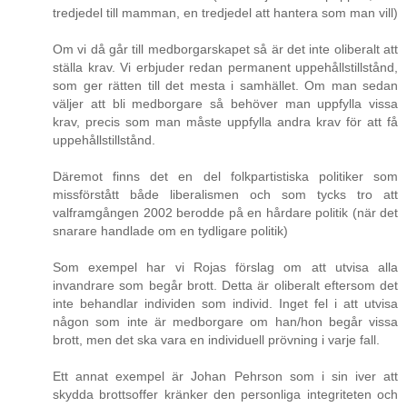
tredjedel till mamman, en tredjedel att hantera som man vill)
Om vi då går till medborgarskapet så är det inte oliberalt att
ställa krav. Vi erbjuder redan permanent uppehållstillstånd,
som ger rätten till det mesta i samhället. Om man sedan
väljer att bli medborgare så behöver man uppfylla vissa
krav, precis som man måste uppfylla andra krav för att få
uppehållstillstånd.
Däremot finns det en del folkpartistiska politiker som
missförstått både liberalismen och som tycks tro att
valframgången 2002 berodde på en hårdare politik (när det
snarare handlade om en tydligare politik)
Som exempel har vi Rojas förslag om att utvisa alla
invandrare som begår brott. Detta är oliberalt eftersom det
inte behandlar individen som individ. Inget fel i att utvisa
någon som inte är medborgare om han/hon begår vissa
brott, men det ska vara en individuell prövning i varje fall.
Ett annat exempel är Johan Pehrson som i sin iver att
skydda brottsoffer kränker den personliga integriteten och