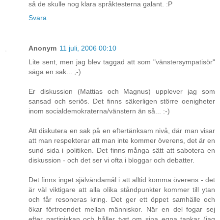
så de skulle nog klara språktesterna galant. :P
Svara
Anonym
11 juli, 2006 00:10
Lite sent, men jag blev taggad att som "vänstersympatisör"
säga en sak... ;-)
Er diskussion (Mattias och Magnus) upplever jag som
sansad och seriös. Det finns säkerligen större oenigheter
inom socialdemokraterna/vänstern än så... :-)
Att diskutera en sak på en eftertänksam nivå, där man visar
att man respekterar att man inte kommer överens, det är en
sund sida i politiken. Det finns många sätt att sabotera en
diskussion - och det ser vi ofta i bloggar och debatter.
Det finns inget självändamål i att alltid komma överens - det
är väl viktigare att alla olika ståndpunkter kommer till ytan
och får resoneras kring. Det ger ett öppet samhälle och
ökar förtroendet mellan människor. När en del fogar sej
efter partipiskan och håller tyst om sina egna tankar (jag