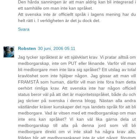
Den hårda sanningen är att man aldrig kan bli integrerad i
ett samhälle om man inte kan språket.
Att svenska inte är officiellt språk i lagens mening har du
helt rätt i. I verkligheten är det ju dock det.
Svara
Robsten
30 juni, 2006 05:11
Jag tycker språktest är ett självklart krav. Vi pratar alltså om
medborgarskap, inte om PUT eller liknande. Varför vill man
bli medborgare men inte lära sig språket? Ett utslag av total
kravlöshet som inte hjälper någon. Jag gissar att man vill
FRAMSTÅ som human, därför vill man inte föra fram detta
oerhört rimliga krav. Att svenska inte har någon officiell
status beror väl på att det är majoritetsspråket, både du och
jag skriver på svenska i denna blogg. Nästan alla andra
västländer kräver kunskaper det nya landets språk för att bli
medborgare. Vad är vitsen med ett medborgarskap om man
inte ens kan språket? Vi kan väl lika gärna dela ut
medborgarskap till alla på denna jord som vill bli
medborgare direkt om vi inte skall ha några krav alls,
följden blir att medborgaskapet inte är värt något, förutom