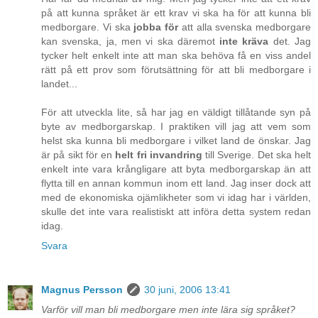
på att kunna språket är ett krav vi ska ha för att kunna bli
medborgare. Vi ska
jobba för
att alla svenska medborgare
kan svenska, ja, men vi ska däremot
inte kräva
det. Jag
tycker helt enkelt inte att man ska behöva få en viss andel
rätt på ett prov som förutsättning för att bli medborgare i
landet...
För att utveckla lite, så har jag en väldigt tillåtande syn på
byte av medborgarskap. I praktiken vill jag att vem som
helst ska kunna bli medborgare i vilket land de önskar. Jag
är på sikt för en
helt fri invandring
till Sverige. Det ska helt
enkelt inte vara krångligare att byta medborgarskap än att
flytta till en annan kommun inom ett land. Jag inser dock att
med de ekonomiska ojämlikheter som vi idag har i världen,
skulle det inte vara realistiskt att införa detta system redan
idag.
Svara
Magnus Persson
30 juni, 2006 13:41
Varför vill man bli medborgare men inte lära sig språket?