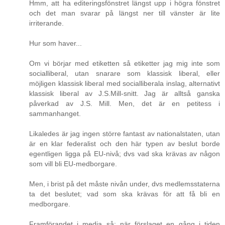
Hmm, att ha editeringsfönstret längst upp i högra fönstret
och det man svarar på längst ner till vänster är lite
irriterande.
Hur som haver...
Om vi börjar med etiketten så etiketter jag mig inte som
socialliberal, utan snarare som klassisk liberal, eller
möjligen klassisk liberal med socialliberala inslag, alternativt
klassisk liberal av J.S.Mill-snitt. Jag är alltså ganska
påverkad av J.S. Mill. Men, det är en petitess i
sammanhanget.
Likaledes är jag ingen större fantast av nationalstaten, utan
är en klar federalist och den här typen av beslut borde
egentligen ligga på EU-nivå; dvs vad ska krävas av någon
som vill bli EU-medborgare.
Men, i brist på det måste nivån under, dvs medlemsstaterna
ta det beslutet; vad som ska krävas för att få bli en
medborgare.
Framförandet i media så; när förslaget en gång i tiden