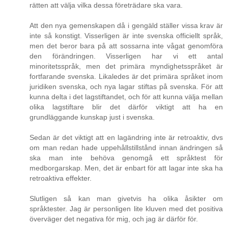
rätten att välja vilka dessa företrädare ska vara.
Att den nya gemenskapen då i gengäld ställer vissa krav är
inte så konstigt. Visserligen är inte svenska officiellt språk,
men det beror bara på att sossarna inte vågat genomföra
den förändringen. Visserligen har vi ett antal
minoritetsspråk, men det primära myndighetsspråket är
fortfarande svenska. Likaledes är det primära språket inom
juridiken svenska, och nya lagar stiftas på svenska. För att
kunna delta i det lagstiftandet, och för att kunna välja mellan
olika lagstiftare blir det därför viktigt att ha en
grundläggande kunskap just i svenska.
Sedan är det viktigt att en lagändring inte är retroaktiv, dvs
om man redan hade uppehållstillstånd innan ändringen så
ska man inte behöva genomgå ett språktest för
medborgarskap. Men, det är enbart för att lagar inte ska ha
retroaktiva effekter.
Slutligen så kan man givetvis ha olika åsikter om
språktester. Jag är personligen lite kluven med det positiva
överväger det negativa för mig, och jag är därför för.