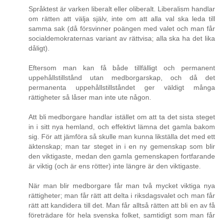
Språktest är varken liberalt eller oliberalt. Liberalism handlar
om rätten att välja själv, inte om att alla val ska leda till
samma sak (då försvinner poängen med valet och man får
socialdemokraternas variant av rättvisa; alla ska ha det lika
dåligt).
Eftersom man kan få både tillfälligt och permanent
uppehållstillstånd utan medborgarskap, och då det
permanenta uppehållstillståndet ger väldigt många
rättigheter så låser man inte ute någon.
Att bli medborgare handlar istället om att ta det sista steget
in i sitt nya hemland, och effektivt lämna det gamla bakom
sig. För att jämföra så skulle man kunna likställa det med ett
äktenskap; man tar steget in i en ny gemenskap som blir
den viktigaste, medan den gamla gemenskapen fortfarande
är viktig (och är ens rötter) inte längre är den viktigaste.
När man blir medborgare får man två mycket viktiga nya
rättigheter; man får rätt att delta i riksdagsvalet och man får
rätt att kandidera till det. Man får alltså rätten att bli en av få
företrädare för hela svenska folket, samtidigt som man får