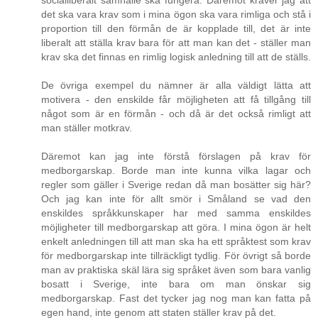
socialliberalt samhälle ska fungera. Däremot kräver jag att
det ska vara krav som i mina ögon ska vara rimliga och stå i
proportion till den förmån de är kopplade till, det är inte
liberalt att ställa krav bara för att man kan det - ställer man
krav ska det finnas en rimlig logisk anledning till att de ställs.
De övriga exempel du nämner är alla väldigt lätta att
motivera - den enskilde får möjligheten att få tillgång till
något som är en förmån - och då är det också rimligt att
man ställer motkrav.
Däremot kan jag inte förstå förslagen på krav för
medborgarskap. Borde man inte kunna vilka lagar och
regler som gäller i Sverige redan då man bosätter sig här?
Och jag kan inte för allt smör i Småland se vad den
enskildes språkkunskaper har med samma enskildes
möjligheter till medborgarskap att göra. I mina ögon är helt
enkelt anledningen till att man ska ha ett språktest som krav
för medborgarskap inte tillräckligt tydlig. För övrigt så borde
man av praktiska skäl lära sig språket även som bara vanlig
bosatt i Sverige, inte bara om man önskar sig
medborgarskap. Fast det tycker jag nog man kan fatta på
egen hand, inte genom att staten ställer krav på det.