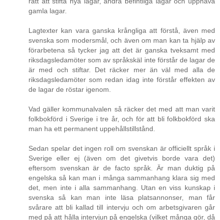
rätt att stifta nya lagar, ändra befintliga lagar och upphäva
gamla lagar.
Lagtexter kan vara ganska krångliga att förstå, även med
svenska som modersmål, och även om man kan ta hjälp av
förarbetena så tycker jag att det är ganska tveksamt med
riksdagsledamöter som av språkskäl inte förstår de lagar de
är med och stiftar. Det räcker mer än väl med alla de
riksdagsledamöter som redan idag inte förstår effekten av
de lagar de röstar igenom.
Vad gäller kommunalvalen så räcker det med att man varit
folkbokförd i Sverige i tre år, och för att bli folkbokförd ska
man ha ett permanent uppehållstillstånd.
Sedan spelar det ingen roll om svenskan är officiellt språk i
Sverige eller ej (även om det givetvis borde vara det)
eftersom svenskan är de facto språk. Är man duktig på
engelska så kan man i många sammanhang klara sig med
det, men inte i alla sammanhang. Utan en viss kunskap i
svenska så kan man inte läsa platsannonser, man får
svårare att bli kallad till intervju och om arbetsgivaren går
med på att hålla intervjun på engelska (vilket många gör, då