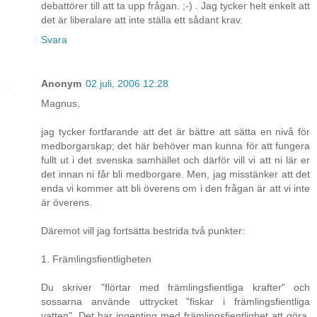
debattörer till att ta upp frågan. ;-) . Jag tycker helt enkelt att
det är liberalare att inte ställa ett sådant krav.
Svara
Anonym
02 juli, 2006 12:28
Magnus,
jag tycker fortfarande att det är bättre att sätta en nivå för
medborgarskap; det här behöver man kunna för att fungera
fullt ut i det svenska samhället och därför vill vi att ni lär er
det innan ni får bli medborgare. Men, jag misstänker att det
enda vi kommer att bli överens om i den frågan är att vi inte
är överens.
Däremot vill jag fortsätta bestrida två punkter:
1. Främlingsfientligheten
Du skriver "flörtar med främlingsfientliga krafter" och
sossarna använde uttrycket "fiskar i främlingsfientliga
vatten". Det har ingenting med främlingsfientlighet att göra,