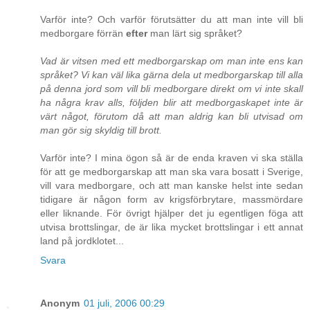
Varför inte? Och varför förutsätter du att man inte vill bli
medborgare förrän
efter
man lärt sig språket?
Vad är vitsen med ett medborgarskap om man inte ens kan
språket? Vi kan väl lika gärna dela ut medborgarskap till alla
på denna jord som vill bli medborgare direkt om vi inte skall
ha några krav alls, följden blir att medborgaskapet inte är
värt något, förutom då att man aldrig kan bli utvisad om
man gör sig skyldig till brott.
Varför inte? I mina ögon så är de enda kraven vi ska ställa
för att ge medborgarskap att man ska vara bosatt i Sverige,
vill vara medborgare, och att man kanske helst inte sedan
tidigare är någon form av krigsförbrytare, massmördare
eller liknande. För övrigt hjälper det ju egentligen föga att
utvisa brottslingar, de är lika mycket brottslingar i ett annat
land på jordklotet...
Svara
Anonym
01 juli, 2006 00:29