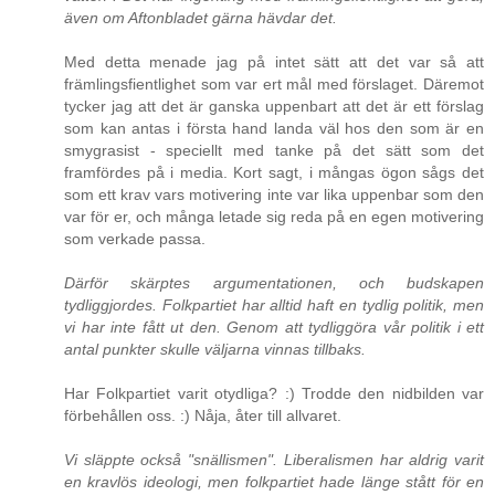
även om Aftonbladet gärna hävdar det.
Med detta menade jag på intet sätt att det var så att
främlingsfientlighet som var ert mål med förslaget. Däremot
tycker jag att det är ganska uppenbart att det är ett förslag
som kan antas i första hand landa väl hos den som är en
smygrasist - speciellt med tanke på det sätt som det
framfördes på i media. Kort sagt, i mångas ögon sågs det
som ett krav vars motivering inte var lika uppenbar som den
var för er, och många letade sig reda på en egen motivering
som verkade passa.
Därför skärptes argumentationen, och budskapen
tydliggjordes. Folkpartiet har alltid haft en tydlig politik, men
vi har inte fått ut den. Genom att tydliggöra vår politik i ett
antal punkter skulle väljarna vinnas tillbaks.
Har Folkpartiet varit otydliga? :) Trodde den nidbilden var
förbehållen oss. :) Nåja, åter till allvaret.
Vi släppte också "snällismen". Liberalismen har aldrig varit
en kravlös ideologi, men folkpartiet hade länge stått för en