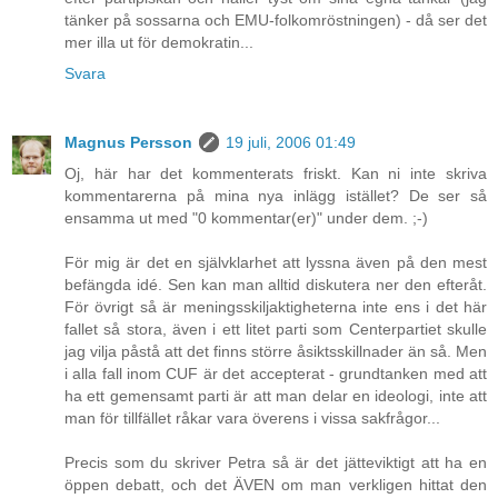
tänker på sossarna och EMU-folkomröstningen) - då ser det
mer illa ut för demokratin...
Svara
Magnus Persson
19 juli, 2006 01:49
Oj, här har det kommenterats friskt. Kan ni inte skriva
kommentarerna på mina nya inlägg istället? De ser så
ensamma ut med "0 kommentar(er)" under dem. ;-)
För mig är det en självklarhet att lyssna även på den mest
befängda idé. Sen kan man alltid diskutera ner den efteråt.
För övrigt så är meningsskiljaktigheterna inte ens i det här
fallet så stora, även i ett litet parti som Centerpartiet skulle
jag vilja påstå att det finns större åsiktsskillnader än så. Men
i alla fall inom CUF är det accepterat - grundtanken med att
ha ett gemensamt parti är att man delar en ideologi, inte att
man för tillfället råkar vara överens i vissa sakfrågor...
Precis som du skriver Petra så är det jätteviktigt att ha en
öppen debatt, och det ÄVEN om man verkligen hittat den