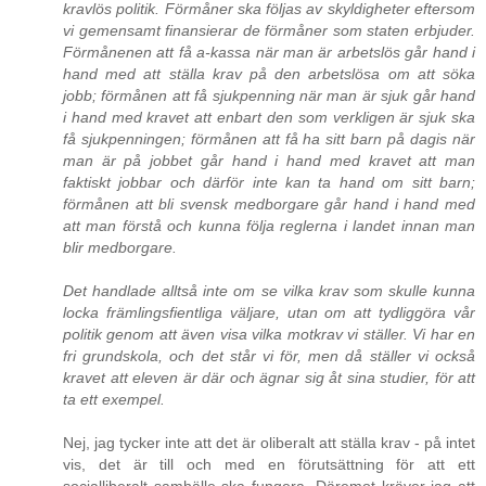
kravlös politik. Förmåner ska följas av skyldigheter eftersom
vi gemensamt finansierar de förmåner som staten erbjuder.
Förmånenen att få a-kassa när man är arbetslös går hand i
hand med att ställa krav på den arbetslösa om att söka
jobb; förmånen att få sjukpenning när man är sjuk går hand
i hand med kravet att enbart den som verkligen är sjuk ska
få sjukpenningen; förmånen att få ha sitt barn på dagis när
man är på jobbet går hand i hand med kravet att man
faktiskt jobbar och därför inte kan ta hand om sitt barn;
förmånen att bli svensk medborgare går hand i hand med
att man förstå och kunna följa reglerna i landet innan man
blir medborgare.
Det handlade alltså inte om se vilka krav som skulle kunna
locka främlingsfientliga väljare, utan om att tydliggöra vår
politik genom att även visa vilka motkrav vi ställer. Vi har en
fri grundskola, och det står vi för, men då ställer vi också
kravet att eleven är där och ägnar sig åt sina studier, för att
ta ett exempel.
Nej, jag tycker inte att det är oliberalt att ställa krav - på intet
vis, det är till och med en förutsättning för att ett