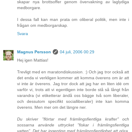
skapar nya brottsoffer genom övervakning av laglydiga
medborgare.
I dessa fall kan man prata om oliberal politik, men inte i
frågan om medborgarskap.
Svara
Magnus Persson
04 juli, 2006 00:29
Hej igen Mattias!
Trevligt med en maratondiskussion. :) Och jag tror också att
det enda vi verkligen kommer att komma överens om är att
vi inte är överens. Jag tror dock att jag har en liten idé om
varför vi, trots att vi egentligen inte borde stå så långt från
varandra (vi etiketterar ändå oss bägge två som liberaler,
och dessutom specifikt socialliberaler) inte kan komma
överens. Men mer om det längre ner.
Du skriver "flörtar med främlingsfientliga krafter" och
sossarna använde uttrycket "fiskar i främlingsfientliga
vatten". Det har ingenting med främlingsfientlighet att göra,