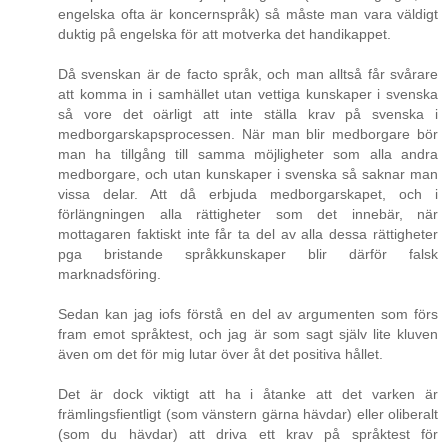
engelska ofta är koncernspråk) så måste man vara väldigt
duktig på engelska för att motverka det handikappet.
Då svenskan är de facto språk, och man alltså får svårare
att komma in i samhället utan vettiga kunskaper i svenska
så vore det oärligt att inte ställa krav på svenska i
medborgarskapsprocessen. När man blir medborgare bör
man ha tillgång till samma möjligheter som alla andra
medborgare, och utan kunskaper i svenska så saknar man
vissa delar. Att då erbjuda medborgarskapet, och i
förlängningen alla rättigheter som det innebär, när
mottagaren faktiskt inte får ta del av alla dessa rättigheter
pga bristande språkkunskaper blir därför falsk
marknadsföring.
Sedan kan jag iofs förstå en del av argumenten som förs
fram emot språktest, och jag är som sagt själv lite kluven
även om det för mig lutar över åt det positiva hållet.
Det är dock viktigt att ha i åtanke att det varken är
främlingsfientligt (som vänstern gärna hävdar) eller oliberalt
(som du hävdar) att driva ett krav på språktest för