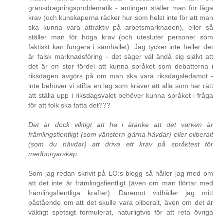
gränsdragningsproblematik - antingen ställer man för låga
krav (och kunskaperna räcker hur som helst inte för att man
ska kunna vara attraktiv på arbetsmarknaden), eller så
ställer man för höga krav (och utesluter personer som
faktiskt kan fungera i samhället). Jag tycker inte heller det
är falsk marknadsföring - det säger väl ändå sig självt att
det är en stor fördel att kunna språket som debatterna i
riksdagen avgörs på om man ska vara riksdagsledamot -
inte behöver vi stifta en lag som kräver att alla som har rätt
att ställa upp i riksdagsvalet behöver kunna språket i fråga
för att folk ska fatta det???
Det är dock viktigt att ha i åtanke att det varken är
främlingsfientligt (som vänstern gärna hävdar) eller oliberalt
(som du hävdar) att driva ett krav på språktest för
medborgarskap.
Som jag redan skrivit på LO:s blogg så håller jag med om
att det inte är främlingsfientligt (även om man flörtar med
främlingsfientliga krafter). Däremot vidhåller jag mitt
påstående om att det skulle vara oliberalt, även om det är
väldigt spetsigt formulerat, naturligtvis för att reta övriga