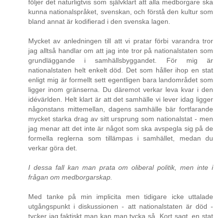
följer det naturligtvis som självklart att alla medborgare ska
kunna nationalspråket, svenskan, och förstå den kultur som
bland annat är kodifierad i den svenska lagen.
Mycket av anledningen till att vi pratar förbi varandra tror
jag alltså handlar om att jag inte tror på nationalstaten som
grundläggande i samhällsbyggandet. För mig är
nationalstaten helt enkelt död. Det som håller ihop en stat
enligt mig är formellt sett egentligen bara landområdet som
ligger inom gränserna. Du däremot verkar leva kvar i den
idévärlden. Helt klart är att det samhälle vi lever idag ligger
någonstans mittemellan, dagens samhälle bär fortfarande
mycket starka drag av sitt ursprung som nationalstat - men
jag menar att det inte är något som ska avspegla sig på de
formella reglerna som tillämpas i samhället, medan du
verkar göra det.
I dessa fall kan man prata om oliberal politik, men inte i
frågan om medborgarskap.
Med tanke på min implicita men tidigare icke uttalade
utgångspunkt i diskussionen - att nationalstaten är död -
tycker jag faktiskt man kan man tycka så. Kort sagt, en stat