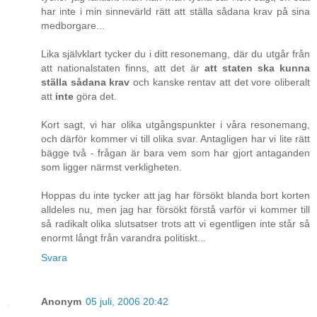
har inte i min sinnevärld rätt att ställa sådana krav på sina
medborgare...
Lika självklart tycker du i ditt resonemang, där du utgår från
att nationalstaten finns, att det är
att staten ska kunna
ställa sådana krav
och kanske rentav att det vore oliberalt
att
inte
göra det.
Kort sagt, vi har olika utgångspunkter i våra resonemang,
och därför kommer vi till olika svar. Antagligen har vi lite rätt
bägge två - frågan är bara vem som har gjort antaganden
som ligger närmst verkligheten.
Hoppas du inte tycker att jag har försökt blanda bort korten
alldeles nu, men jag har försökt förstå varför vi kommer till
så radikalt olika slutsatser trots att vi egentligen inte står så
enormt långt från varandra politiskt...
Svara
Anonym
05 juli, 2006 20:42