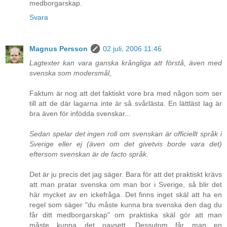
medborgarskap.
Svara
Magnus Persson
02 juli, 2006 11:46
Lagtexter kan vara ganska krångliga att förstå, även med
svenska som modersmål,
Faktum är nog att det faktiskt vore bra med någon som ser
till att de där lagarna inte är så svårlästa. En lättläst lag är
bra även för infödda svenskar...
Sedan spelar det ingen roll om svenskan är officiellt språk i
Sverige eller ej (även om det givetvis borde vara det)
eftersom svenskan är de facto språk.
Det är ju precis det jag säger. Bara för att det praktiskt krävs
att man pratar svenska om man bor i Sverige, så blir det
här mycket av en ickefråga. Det finns inget skäl att ha en
regel som säger "du måste kunna bra svenska den dag du
får ditt medborgarskap" om praktiska skäl gör att man
måste kunna det oavsett. Dessutom får man en