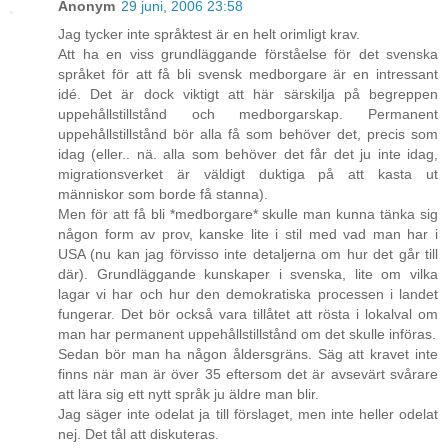
Anonym
29 juni, 2006 23:58
Jag tycker inte språktest är en helt orimligt krav.
Att ha en viss grundläggande förståelse för det svenska
språket för att få bli svensk medborgare är en intressant
idé. Det är dock viktigt att här särskilja på begreppen
uppehållstillstånd och medborgarskap. Permanent
uppehållstillstånd bör alla få som behöver det, precis som
idag (eller.. nä. alla som behöver det får det ju inte idag,
migrationsverket är väldigt duktiga på att kasta ut
människor som borde få stanna).
Men för att få bli *medborgare* skulle man kunna tänka sig
någon form av prov, kanske lite i stil med vad man har i
USA (nu kan jag förvisso inte detaljerna om hur det går till
där). Grundläggande kunskaper i svenska, lite om vilka
lagar vi har och hur den demokratiska processen i landet
fungerar. Det bör också vara tillåtet att rösta i lokalval om
man har permanent uppehållstillstånd om det skulle införas.
Sedan bör man ha någon åldersgräns. Säg att kravet inte
finns när man är över 35 eftersom det är avsevärt svårare
att lära sig ett nytt språk ju äldre man blir.
Jag säger inte odelat ja till förslaget, men inte heller odelat
nej. Det tål att diskuteras.