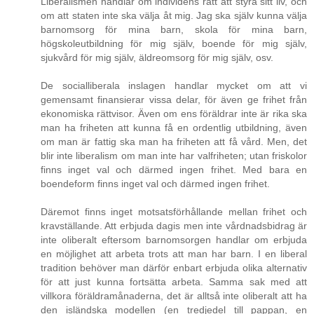
Liberalismen handlar om individens rätt att styra sitt liv, och
om att staten inte ska välja åt mig. Jag ska själv kunna välja
barnomsorg för mina barn, skola för mina barn,
högskoleutbildning för mig själv, boende för mig själv,
sjukvård för mig själv, äldreomsorg för mig själv, osv.
De socialliberala inslagen handlar mycket om att vi
gemensamt finansierar vissa delar, för även ge frihet från
ekonomiska rättvisor. Även om ens föräldrar inte är rika ska
man ha friheten att kunna få en ordentlig utbildning, även
om man är fattig ska man ha friheten att få vård. Men, det
blir inte liberalism om man inte har valfriheten; utan friskolor
finns inget val och därmed ingen frihet. Med bara en
boendeform finns inget val och därmed ingen frihet.
Däremot finns inget motsatsförhållande mellan frihet och
kravställande. Att erbjuda dagis men inte vårdnadsbidrag är
inte oliberalt eftersom barnomsorgen handlar om erbjuda
en möjlighet att arbeta trots att man har barn. I en liberal
tradition behöver man därför enbart erbjuda olika alternativ
för att just kunna fortsätta arbeta. Samma sak med att
villkora föräldramånaderna, det är alltså inte oliberalt att ha
den isländska modellen (en tredjedel till pappan, en