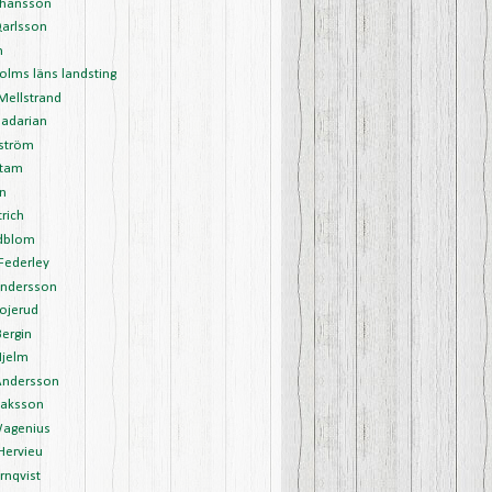
ohansson
Qarlsson
m
olms läns landsting
 Mellstrand
Jadarian
lström
stam
in
trich
edblom
 Federley
Andersson
Bojerud
Bergin
Hjelm
Andersson
saksson
agenius
Hervieu
rnqvist