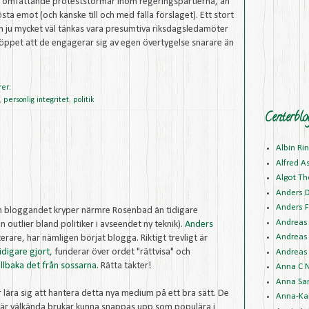
ll omfattande proteststormar inom regeringspartierna, än
a emot (och kanske till och med fälla förslaget). Ett stort
n ju mycket väl tänkas vara presumtiva riksdagsledamöter
t öppet att de engagerar sig av egen övertygelse snarare än
rer:
,
personlig integritet
,
politik
Centerblo
Albin Ri
Alfred A
Algot Th
Anders 
Anders F
n bloggandet kryper närmre Rosenbad än tidigare
Andreas 
en outlier bland politiker i avseendet ny teknik).
Anders
Andreas 
terare, har nämligen börjat blogga. Riktigt trevligt är
idigare gjort
, funderar över ordet "rättvisa" och
Andreas 
illbaka det från sossarna
. Rätta takter!
Anna C N
Anna Sa
 lära sig att hantera detta nya medium på ett bra sätt. De
Anna-Kar
e är välkända brukar kunna snappas upp som populära i