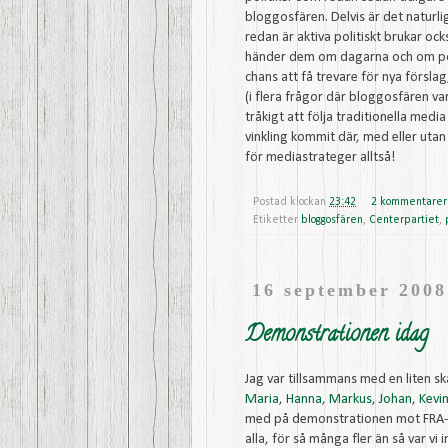
bloggosfären. Delvis är det naturl
redan är aktiva politiskt brukar oc
händer dem om dagarna och om poli
chans att få trevare för nya förslag
(i flera frågor där bloggosfären var
tråkigt att följa traditionella med
vinkling kommit där, med eller uta
för mediastrateger alltså!
Postad klockan
23:42
2 kommentarer
Etiketter
bloggosfären
,
Centerpartiet
,
16 september 2008
Demonstrationen idag
Jag var tillsammans med en liten sk
Maria
,
Hanna
,
Markus
,
Johan
,
Kevi
med på demonstrationen mot FRA-la
alla, för så många fler än så var vi i