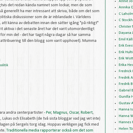
Annie J
igtvis det redan kända namnet som lockar, men de som
Annika 
kså generellt ha mer intressant att skriva, både om det som
C Lahol
tiska diskussioner som de är inblandade i. Världens
C Stockh
, att känna av debatten innan den sätter igång "på riktigt"
Christer
it aktiva i det senaste året har det varit utomordentligt
Dayana 
ia för min del - det har tagit några dagar så har samma
Emil Käl
n attribuering till den blogg som varit upphovet). Mumma
Erik Eve
Erik Hult
Erik Wot
:
Erika H
politik
Fredrick
Fredrik 
Fredrik 
Gabriel 
Gunilla 
Gustav 
Hanna I
ara andra centerpartister -
Per
,
Magnus
,
Oscar
,
Robert
,
Hanna W
n
, Lukas och Elisabeth (de två sista bloggar vad jag vet inte)
Hannes 
gen på Sergels torg idag. Hoppas verkligen jag fick med
Helen Tö
nte.
Traditionella
media
rapporterar
också
om
det
som