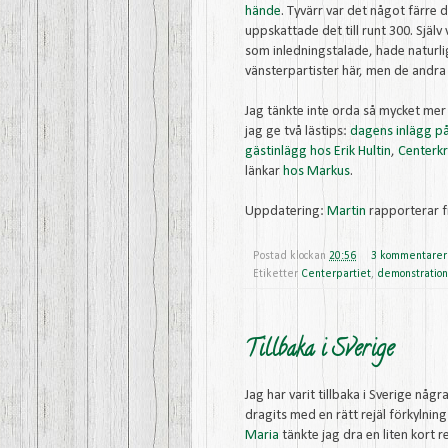
hände
. Tyvärr var det något färre
uppskattade det till runt 300. Själv
som inledningstalade, hade naturli
vänsterpartister här, men de andra 
Jag tänkte inte orda så mycket mer 
jag ge två lästips:
dagens inlägg p
gästinlägg hos Erik Hultin
,
Centerkr
länkar
hos Markus
.
Uppdatering:
Martin
rapporterar 
Postad klockan
20:56
3 kommentarer
Etiketter
Centerpartiet
,
demonstration
Tillbaka i Sverige
Jag har varit tillbaka i Sverige nå
dragits med en rätt rejäl förkylni
Maria
tänkte jag dra en liten kort 