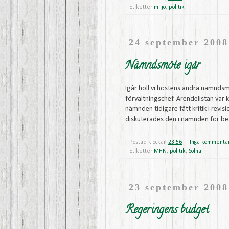
Etiketter
miljö
,
politik
24 september 2008
Nämndsmöte igår
Igår höll vi höstens andra nämnds
förvaltningschef. Ärendelistan var 
nämnden tidigare fått kritik i revis
diskuterades den i nämnden för bes
Postad klockan
23:56
Inga kommenta
Etiketter
MHN
,
politik
,
Solna
23 september 2008
Regeringens budget