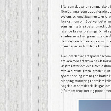
Eftersom det var en sommarskola fa
föreläsningar som uppdaterade oss
system, schemaläggningsteknik, re
forskar inom området var det en 
som jag inte är så bekant med, och
rykande färska forskningsrön. Alla
är intresserad kan gärna titta där.
dem var såväl intressanta som intres
månader innan filmfilerna kommer 
Även om det var ett späckat schema
att vara med att skriva på ett bokk
vis (tre rätter och dessutom ostbri
ströva runt lite grann i trakten ru
tyvärr hade jag inte någon bättre 
rundpingisturnering i hotellets käll
ivägskickat som det skulle igår, och
(eftersom projektet jag jobbar med 