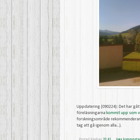
Uppdatering (090224): Det har gåt
föreläsningarna
kommit upp som v
forskningsområde rekommenderar j
tag att gå igenom alla...).
Postad klockan
20:41
Inga kommenta