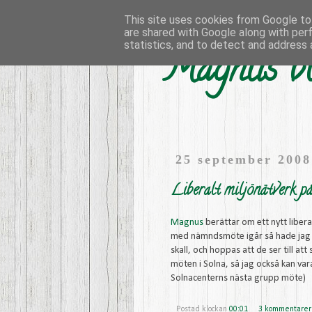
This site uses cookies from Google to 
are shared with Google along with per
statistics, and to detect and address 
Magnus bl
25 september 2008
Liberalt miljönätverk p
Magnus
berättar om ett nytt libera
med nämndsmöte igår så hade jag 
skall, och hoppas att de ser till a
möten i Solna, så jag också kan va
Solnacenterns nästa grupp möte)
Postad klockan
00:01
3 kommentarer