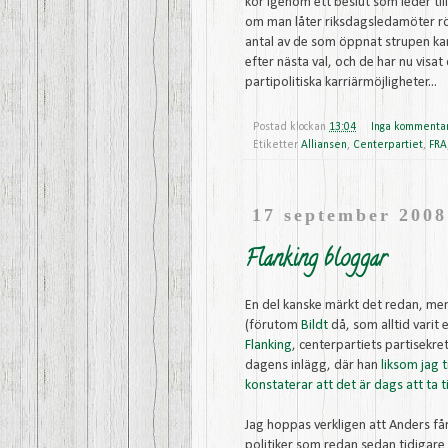
kör igenom ett beslut som leder ti
om man låter riksdagsledamöter röst
antal av de som öppnat strupen ka
efter nästa val, och de har nu visa
partipolitiska karriärmöjligheter...
Postad klockan
13:04
Inga kommenta
Etiketter
Alliansen
,
Centerpartiet
,
FRA
17 september 2008
Flanking bloggar
En del kanske märkt det redan, me
(förutom
Bildt
då, som alltid varit 
Flanking
, centerpartiets partisekre
dagens inlägg, där han
liksom jag t
konstaterar att det är dags att ta t
Jag hoppas verkligen att Anders får
politiker som redan sedan tidigar