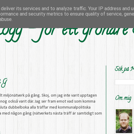
deliver its services and to analyze traffic. Your IP address and 
formance and security metrics to ensure quality of service, gen
abuse.
ogg - för ett grönare
Sök på M
å G
lt miljönätverk på gång. Skoj, om jag inte varit upptagen
Om mig
nog också varit där. Jag ser fram emot vad som komma
tt sluta dubbelboka alla träffar med kommunalpolitiska
ra med någon gång (nätverkets nästa träff är samtidigt som
: