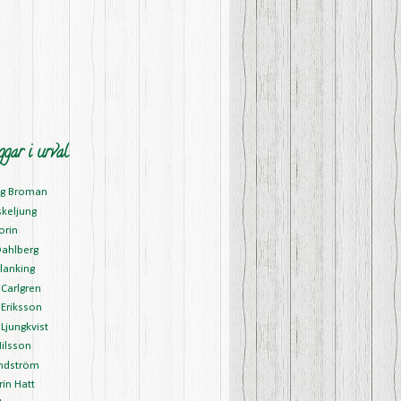
ggar i urval
ng Broman
skeljung
orin
Dahlberg
lanking
Carlgren
Eriksson
Ljungkvist
ilsson
ndström
in Hatt