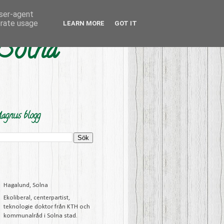
user-agent
erate usage
LEARN MORE
GOT IT
 Solna
agnus blogg
Hagalund, Solna
Ekoliberal, centerpartist,
teknologie doktor från KTH och
kommunalråd i Solna stad.