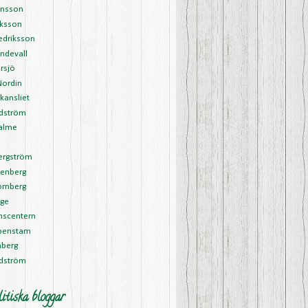
ansson
riksson
edriksson
ndevall
rsjö
Nordin
kansliet
Edström
alme
l
ergström
tenberg
ornberg
rge
nscentern
ipenstam
nberg
rdström
itiska bloggar