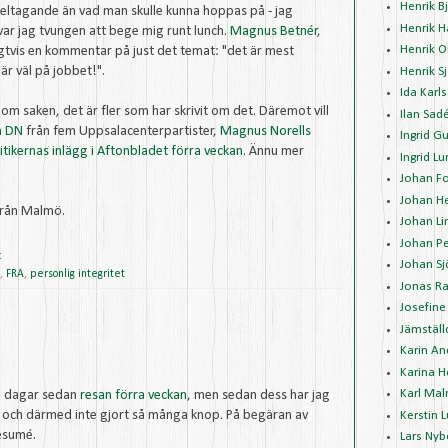
Henrik 
 deltagande än vad man skulle kunna hoppas på - jag
Henrik 
 var jag tvungen att bege mig runt lunch.
Magnus Betnér
,
Henrik O
gtvis en kommentar på just det temat: "det är mest
är väl på jobbet!".
Henrik 
Ida Karl
om saken, det är fler som har skrivit om det. Däremot vill
Ilan Sad
å DN
från fem Uppsalacenterpartister,
Magnus Norells
Ingrid G
itikernas inlägg i Aftonbladet förra veckan
. Ännu mer
Ingrid L
Johan Fo
Johan H
från Malmö.
Johan Li
Johan P
:
Johan Sj
,
FRA
,
personlig integritet
Jonas R
Josefine
Jämställ
Karin A
Karina 
Karl Mal
gra dagar sedan
resan förra veckan
, men sedan dess har jag
ng och därmed inte gjort så många knop. På begäran av
Kerstin 
resumé.
Lars Nyb