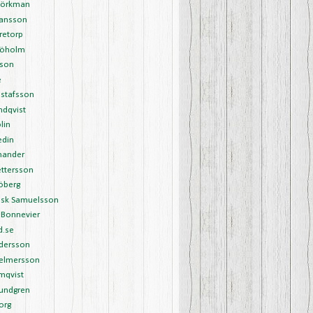
Björkman
Hansson
retorp
Sjöholm
sson
é
ustafsson
undqvist
lin
edin
nander
ettersson
öberg
ask Samuelsson
 Bonnevier
d.se
ndersson
Helmersson
mqvist
Lundgren
org