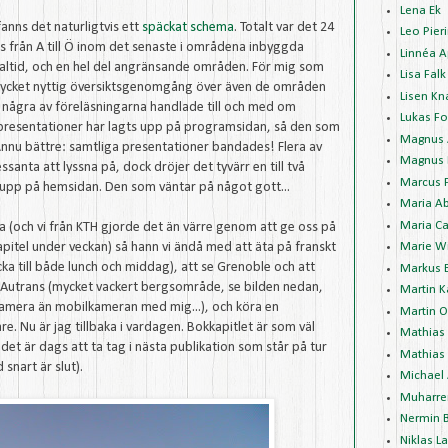
Lena Ek
nns det naturligtvis ett
späckat schema
. Totalt var det 24
Leo Pieri
 från A till Ö inom det senaste i områdena inbyggda
Linnéa A
altid, och en hel del angränsande områden. För mig som
Lisa Falk
mycket nyttig översiktsgenomgång över även de områden
Lisen Kn
 några av föreläsningarna handlade till och med om
Lukas Fo
 presentationer har lagts upp på programsidan, så den som
Magnus 
 Ännu bättre: samtliga presentationer bandades! Flera av
Magnus 
santa att lyssna på, dock dröjer det tyvärr en till två
Marcus 
upp på hemsidan. Den som väntar på något gott...
Maria A
Maria Ca
 (och vi från KTH gjorde det än värre genom att ge oss på
apitel under veckan) så hann vi ändå med att äta på franskt
Marie W
cka till både lunch och middag), att se Grenoble och att
Markus 
nt Autrans (mycket vackert bergsområde, se bilden nedan,
Martin K
kamera än mobilkameran med mig...), och köra en
Martin 
are. Nu är jag tillbaka i vardagen. Bokkapitlet är som väl
Mathias
 det är dags att ta tag i nästa publikation som står på tur
Mathias 
snart är slut).
Michael
Muharre
Nermin 
Niklas L