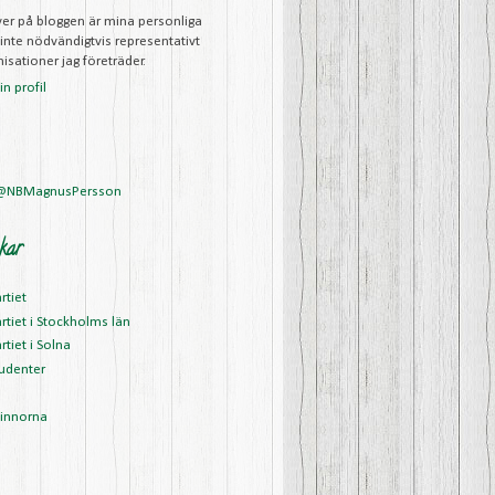
iver på bloggen är mina personliga
 inte nödvändigtvis representativt
isationer jag företräder.
n profil
 @NBMagnusPersson
kar
rtiet
rtiet i Stockholms län
rtiet i Solna
udenter
vinnorna