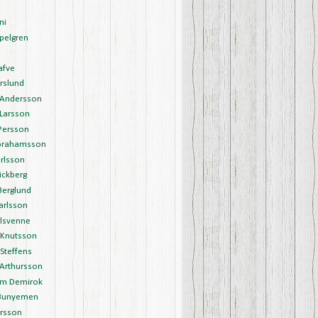
ni
pelgren
afve
rslund
Andersson
Larsson
Persson
brahamsson
rlsson
ickberg
Berglund
arlsson
Olsvenne
 Knutsson
Steffens
 Arthursson
m Demirok
Bunyemen
arsson