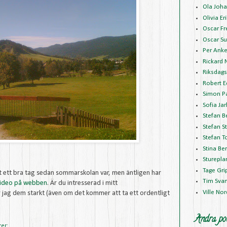
Ola Joh
Olivia E
Oscar Fr
Oscar Su
Per Anke
Rickard 
Riksdags
Robert 
Simon P
Sofia Jar
Stefan B
Stefan S
Stefan T
Stina Be
Sturepla
Tage Gr
t ett bra tag sedan sommarskolan var, men äntligen har
Tim Sva
ideo på webben
. Är du intresserad i mitt
Ville No
ag dem starkt (även om det kommer att ta ett ordentligt
Andra pol
rer: