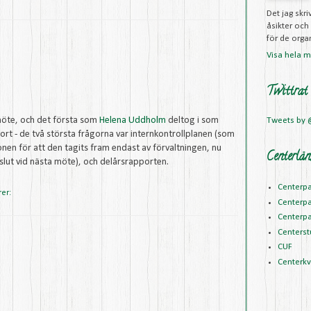
Det jag skr
åsikter och
för de organ
Visa hela mi
Twittrat
möte, och det första som
Helena Uddholm
deltog i som
Tweets by
kort - de två största frågorna var internkontrollplanen (som
ionen för att den tagits fram endast av förvaltningen, nu
Centerlän
lut vid nästa möte), och delårsrapporten.
Centerpa
rer:
Centerpa
Centerpa
Centerst
CUF
Centerk