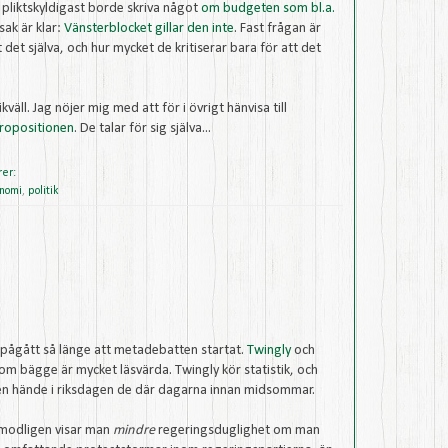
e pliktskyldigast borde skriva något
om
budgeten
som bl.a.
 sak är klar:
Vänsterblocket
gillar
den inte
. Fast frågan är
 det själva, och hur mycket de kritiserar bara för att det
kväll. Jag nöjer mig med att för i övrigt hänvisa till
propositionen
. De talar för sig själva...
rer:
nomi
,
politik
pågått så länge att metadebatten startat.
Twingly
och
m bägge är mycket läsvärda. Twingly kör statistik, och
gen hände i riksdagen de där dagarna innan midsommar.
örmodligen visar man
mindre
regeringsduglighet om man