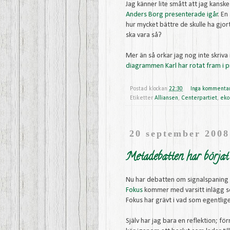
Jag känner lite smått att jag kansk
Anders
Borg
presenterade
igår
. En
hur mycket bättre de skulle ha gjort
ska vara så?
Mer än så orkar jag nog inte skriva i
diagrammen Karl har rotat fram i 
Postad klockan
22:30
Inga kommenta
Etiketter
Alliansen
,
Centerpartiet
,
eko
20 september 2008
Metadebatten har börjat
Nu har debatten om signalspaning 
Fokus
kommer med varsitt inlägg so
Fokus har grävt i vad som egentli
Själv har jag bara en reflektion; f