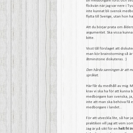
bli medborgare först och seda
flickvän när jag var nere i T
inte kunnat bli svensk medbo
flytta till Sverige, utan hon 
Att du börjar prata om ålder
argumentet. Ska vissa kunna 
bitte.
Visst tål förslaget att disku
man kör brainstorming så är
åtminstone diskuteras. :)
Den hårda sanningen är att ma
språket.
Här får du medhåll av mig. Me
krav vi ska ha för att kunna 
medborgare kan svenska, ja
inte att man ska behöva få en
medborgare i landet...
För att utveckla lite, så har 
praktiken vill jag att vem so
Jag är på sikt för en
helt fri 