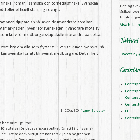
h, finska, romani, samiska och tornedalsfinska. Svenskan
Det jag skr
eller officiell ställning i övrigt.
åsikter och
för de organ
ationen djupare än så. Även de invandrare som kan
Visa hela mi
etsmarknaden. Även "försvenskade" invandrare möts av
t som krav för medborgarskap skulle inte ändra på detta.
Twittrat
vore bra om alla som flyttar till Sverige kunde svenska, så
n kan svenska för att bli svensk medborgare. Det är helt
Tweets by
Centerlän
Centerpa
Centerpa
Centerpa
Centerst
1 – 200 av 300
Nyare›
Senaste»
CUF
Centerk
 helt orimligt krav.
förståelse för det svenska språket för att få bli svensk
dé. Det är dock viktigt att här särskilja på begreppen
orgarskap. Permanent uppehållstillstånd bör alla få som