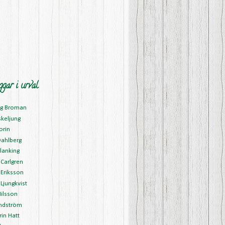
ggar i urval
ng Broman
skeljung
orin
Dahlberg
lanking
Carlgren
Eriksson
Ljungkvist
ilsson
ndström
in Hatt