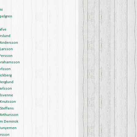
ni
pelgren
afve
rslund
Andersson
Larsson
Persson
brahamsson
rlsson
ickberg
Berglund
arlsson
Olsvenne
 Knutsson
Steffens
 Arthursson
m Demirok
Bunyemen
arsson