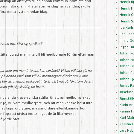
arskap än att flytta till en annan kommun inom ett land.
Henrik 
onomiska ojämlikheter som vi idag har i världen, skulle
Henrik 
införa detta system redan idag.
Henrik O
Henrik 
Ida Karl
Ilan Sad
Ingrid G
 men inte lära sig språket?
Ingrid L
Johan Fo
sätter du att man inte vill bli medborgare förrän
efter
man
Johan H
Johan Li
arskap om man inte ens kan språket? Vi kan väl lika gärna
Johan P
a på denna jord som vill bli medborgare direkt om vi inte
Johan Sj
en blir att medborgaskapet inte är värt något, förutom då att
Jonas R
an gör sig skyldig till brott.
Josefine
är de enda kraven vi ska ställa för att ge medborgarskap
Jämställ
rige, vill vara medborgare, och att man kanske helst inte
Karin A
 av krigsförbrytare, massmördare eller liknande. För
Karina 
en föga att utvisa brottslingar, de är lika mycket
Karl Mal
å jordklotet...
Kerstin 
Lars Nyb