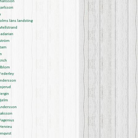
ohansson
Qarlsson
m
olms läns landsting
 Mellstrand
Jadarian
lström
stam
in
trich
edblom
 Federley
Andersson
Bojerud
Bergin
Hjelm
Andersson
saksson
agenius
Hervieu
rnqvist