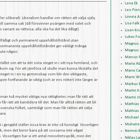
Lena Ek
Leo Pieri
Linnéa A
ler oliberalt. Liberalism handlar om rätten att välja själv,
Lisa Falk
a till samma sak (då försvinner poängen med valet och
ariant av rättvisa; alla ska ha det lika dåligt).
Lisen Kn
Lukas Fo
lfälligt och permanent uppehållstillstånd utan
Magnus 
ermanenta uppehållstillståndet ger väldigt många
Magnus 
 ute någon.
Marcus 
tället om att ta det sista steget in i sitt nya hemland, och
Maria A
kom sig. För att jämföra så skulle man kunna likställa det
Maria Ca
teget in i en ny gemenskap som blir den viktigaste,
Marie W
fortfarande är viktig (och är ens rötter) inte längre är
Markus 
Martin K
an två mycket viktiga nya rättigheter; man får rätt att
Martin 
år rätt att kandidera till det. Man får alltså rätten att bli
Mathias
 svenska folket, samtidigt som man får rätten att välja
Mathias 
ara.
Michael
Muharre
gengäld ställer vissa krav är inte så konstigt. Visserligen
råk, men det beror bara på att sossarna inte vågat
Nermin 
Visserligen har vi ett antal minoritetsspråk, men det
Niklas L