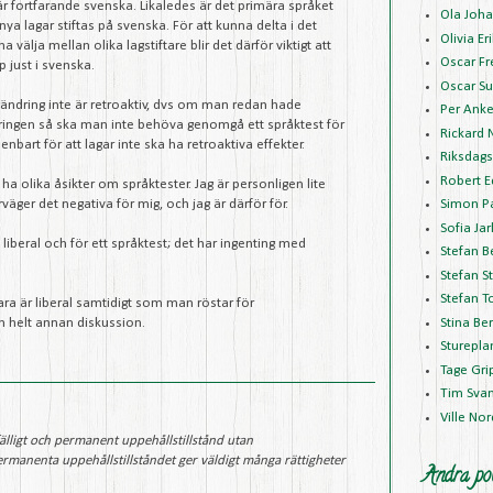
 fortfarande svenska. Likaledes är det primära språket
Ola Joh
ya lagar stiftas på svenska. För att kunna delta i det
Olivia E
a välja mellan olika lagstiftare blir det därför viktigt att
Oscar Fr
 just i svenska.
Oscar Su
agändring inte är retroaktiv, dvs om man redan hade
Per Anke
dringen så ska man inte behöva genomgå ett språktest för
Rickard 
bart för att lagar inte ska ha retroaktiva effekter.
Riksdags
Robert 
 ha olika åsikter om språktester. Jag är personligen lite
äger det negativa för mig, och jag är därför för.
Simon P
Sofia Jar
beral och för ett språktest; det har ingenting med
Stefan B
Stefan S
Stefan T
a är liberal samtidigt som man röstar för
Stina Be
n helt annan diskussion.
Sturepla
Tage Gr
Tim Sva
Ville No
älligt och permanent uppehållstillstånd utan
manenta uppehållstillståndet ger väldigt många rättigheter
Andra pol