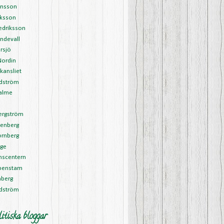
ansson
riksson
edriksson
ndevall
rsjö
Nordin
kansliet
Edström
alme
l
ergström
tenberg
ornberg
rge
nscentern
ipenstam
nberg
rdström
itiska bloggar