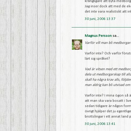
krångligare att byta medborg
Jag inser dock att med de ek
det inte vara realistiskt att 
30 juni, 2006 13:37
Magnus Persson
sa...
Varför vill man bli medborgare
Varför inte? Och varför förut
lärt sig språket?
Vad är vitsen med ett medborg
dela ut medborgarskap till all
skall ha några krav alls, följd
man aldrig kan bli utvisad om m
Varför inte? I mina ögon så 
att man ska vara bosatt i Sve
sedan tidigare är någon form
övrigt hjälper det ju egentlig
brottslingar i ett annat land p
30 juni, 2006 13:41