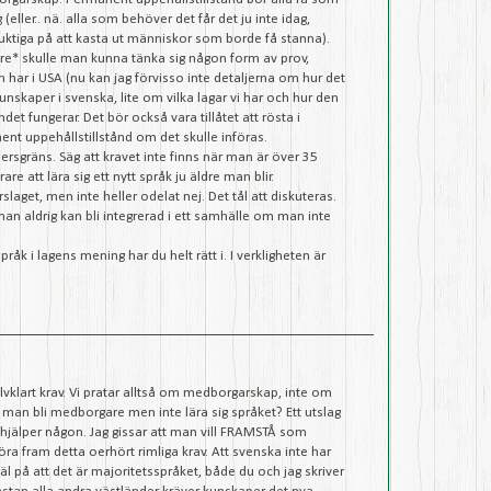
eller.. nä. alla som behöver det får det ju inte idag,
duktiga på att kasta ut människor som borde få stanna).
re* skulle man kunna tänka sig någon form av prov,
n har i USA (nu kan jag förvisso inte detaljerna om hur det
kunskaper i svenska, lite om vilka lagar vi har och hur den
et fungerar. Det bör också vara tillåtet att rösta i
nt uppehållstillstånd om det skulle införas.
sgräns. Säg att kravet inte finns när man är över 35
re att lära sig ett nytt språk ju äldre man blir.
örslaget, men inte heller odelat nej. Det tål att diskuteras.
an aldrig kan bli integrerad i ett samhälle om man inte
språk i lagens mening har du helt rätt i. I verkligheten är
jälvklart krav. Vi pratar alltså om medborgarskap, inte om
ll man bli medborgare men inte lära sig språket? Ett utslag
 hjälper någon. Jag gissar att man vill FRAMSTÅ som
öra fram detta oerhört rimliga krav. Att svenska inte har
väl på att det är majoritetsspråket, både du och jag skriver