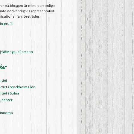
iver på bloggen är mina personliga
 inte nödvändigtvis representativt
isationer jag företräder.
n profil
 @NBMagnusPersson
kar
rtiet
rtiet i Stockholms län
rtiet i Solna
udenter
vinnorna