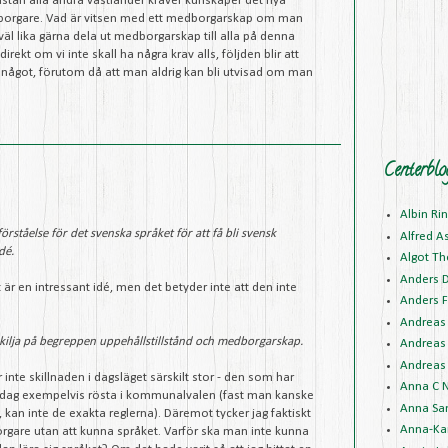
stan alla andra västländer kräver kunskaper det nya
edborgare. Vad är vitsen med ett medborgarskap om man
väl lika gärna dela ut medborgarskap till alla på denna
irekt om vi inte skall ha några krav alls, följden blir att
 något, förutom då att man aldrig kan bli utvisad om man
Centerblo
Albin Ri
örståelse för det svenska språket för att få bli svensk
Alfred A
dé.
Algot Th
Anders 
är en intressant idé, men det betyder inte att den inte
Anders F
Andreas 
rskilja på begreppen uppehållstillstånd och medborgarskap.
Andreas 
Andreas 
r inte skillnaden i dagsläget särskilt stor - den som har
Anna C N
n idag exempelvis rösta i kommunalvalen (fast man kanske
Anna Sa
, kan inte de exakta reglerna). Däremot tycker jag faktiskt
Anna-Kar
rgare utan att kunna språket. Varför ska man inte kunna