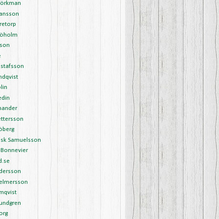
Björkman
Hansson
retorp
Sjöholm
sson
é
ustafsson
undqvist
lin
edin
nander
ettersson
öberg
ask Samuelsson
 Bonnevier
d.se
ndersson
Helmersson
mqvist
Lundgren
org