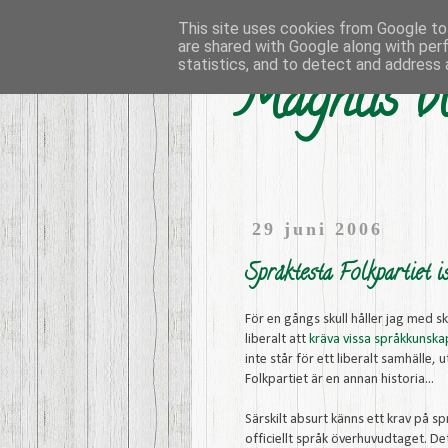
This site uses cookies from Google to 
are shared with Google along with per
statistics, and to detect and address 
Magnus bl
29 juni 2006
Språktesta Folkpartiet is
För en gångs skull håller jag med sk
liberalt att
kräva vissa språkkunska
inte står för ett liberalt samhälle,
Folkpartiet är en annan historia...
Särskilt absurt känns ett krav på sp
officiellt språk överhuvudtaget. Det 