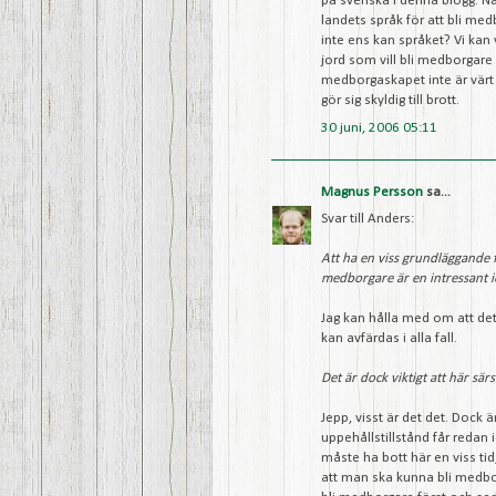
på svenska i denna blogg. Nä
landets språk för att bli m
inte ens kan språket? Vi kan 
jord som vill bli medborgare d
medborgaskapet inte är värt
gör sig skyldig till brott.
30 juni, 2006 05:11
Magnus Persson
sa...
Svar till Anders:
Att ha en viss grundläggande f
medborgare är en intressant i
Jag kan hålla med om att det 
kan avfärdas i alla fall.
Det är dock viktigt att här sä
Jepp, visst är det det. Dock ä
uppehållstillstånd får reda
måste ha bott här en viss tid
att man ska kunna bli medbo