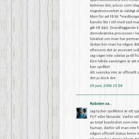
behöver det, precis som idag (
migrationsverket är väldigt 
Men för att få bli *medborga
kanske lite i stil med vad ma
går till där). Grundläggande 
demokratiska processen i land
lokalval om man har permane
Sedan bör man ha någon ålder
eftersom det är avsevärt svåra
Jag säger inte odelat ja till f
Den hårda sanningen är att m
kan språket.
Att svenska inte är officiellt 
det ju dock det.
29 juni, 2006 23:58
Robsten
sa...
Jag tycker språktest är ett s
PUT eller liknande. Varför vi
av total kravlöshet som inte
human, därför vill man inte f
någon officiell status beror 