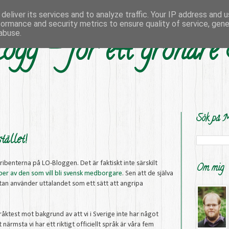
deliver its services and to analyze traffic. Your IP address and 
formance and security metrics to ensure quality of service, gen
abuse.
ogg - för ett grönare
Sök på M
tället!
ribenterna på LO-Bloggen. Det är faktiskt inte särskilt
Om mig
per av den som vill bli svensk medborgare
. Sen att de själva
 utan använder uttalandet som ett sätt att angripa
råktest mot bakgrund av att vi i Sverige inte har något
närmsta vi har ett riktigt officiellt språk är våra fem