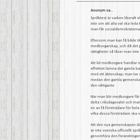
Anonym sa...
Språktest är varken liberalt el
inte om att alla val ska led
man får socialdemokraternas v
Eftersom man kan få både til
medborgarskap, och då det p
rättigheter så låser man inte
Att bli medborgare handlar is
effektivt lämna det gamla ba
med ett äktenskap; man tar s
medan den gamla gemenskapen 
den viktigaste.
När man blir medborgare får m
delta i riksdagsvalet och man f
en av få företrädare för hela
vilka dessa företrädare ska v
Att den nya gemenskapen då i 
är inte svenska officiellt sp
genomföra den förändringen. 