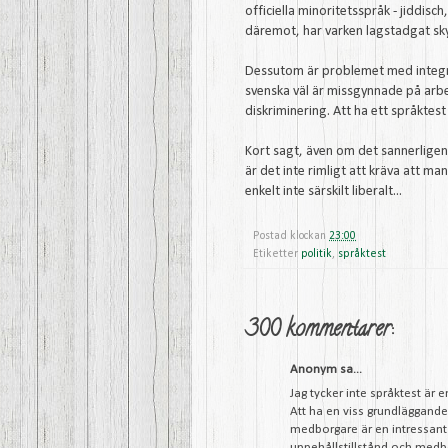
officiella minoritetsspråk - jiddisc
däremot, har varken lagstadgat skydd 
Dessutom är problemet med integr
svenska väl är missgynnade på arb
diskriminering. Att ha ett språktes
Kort sagt, även om det sannerligen 
är det inte rimligt att kräva att ma
enkelt inte särskilt liberalt...
Postad klockan
23:00
Etiketter
politik
,
språktest
300 kommentarer:
Anonym sa...
Jag tycker inte språktest är en
Att ha en viss grundläggande 
medborgare är en intressant i
uppehållstillstånd och medb