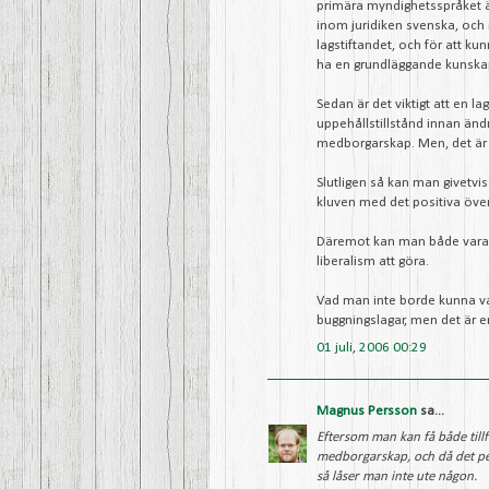
primära myndighetsspråket är
inom juridiken svenska, och n
lagstiftandet, och för att kunn
ha en grundläggande kunskap
Sedan är det viktigt att en l
uppehållstillstånd innan än
medborgarskap. Men, det är en
Slutligen så kan man givetvis
kluven med det positiva överv
Däremot kan man både vara li
liberalism att göra.
Vad man inte borde kunna var
buggningslagar, men det är e
01 juli, 2006 00:29
Magnus Persson
sa...
Eftersom man kan få både tillf
medborgarskap, och då det per
så låser man inte ute någon.