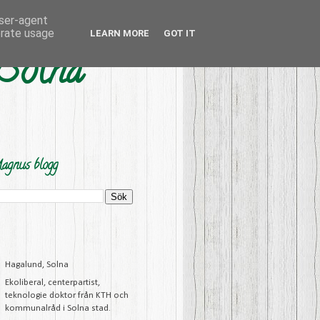
user-agent
erate usage
LEARN MORE
GOT IT
 Solna
agnus blogg
Hagalund, Solna
Ekoliberal, centerpartist,
teknologie doktor från KTH och
kommunalråd i Solna stad.