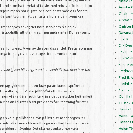
n lära sig språket? Om det hade varit så att jag hittat en
Annie J
yskland som hade velat gifta sig med mig, varför hade hon
Annika 
rgare redan när vi gifte oss och bestämde oss för att
C Lahol
hade varit tvungen att vänta tills hon lärt sig svenska?
C Stockh
Christer
sgränser och saker, det bara stärker min sida av
få upphållsrätt utan krav, men andra inte? Konsekvens,
Dayana 
Emil Käl
Erik Eve
teras, för övrigt. Även av de som dissar det. Precis som när
Erik Hult
 inga förslag överhuvudtaget för dumma för att
Erik Wot
Erika H
n aldrig kan bli integrerad i ett samhälle om man inte kan
Fredrick
Fredrik 
Fredrik 
n jag tycker inte att ett krav på att kunna språket är ett
Gabriel 
bli medborgare. Vi ska
jobba för
att alla svenska
, men vi ska däremot
inte kräva
det. Jag tycker helt enkelt
Gunilla 
 viss andel rätt på ett prov som förutsättning för att bli
Gustav 
Hanna I
Hanna W
jag en väldigt tillåtande syn på byte av medborgarskap. I
Hannes 
m helst ska kunna bli medborgare i vilket land de önskar.
Helen Tö
invandring
till Sverige. Det ska helt enkelt inte vara