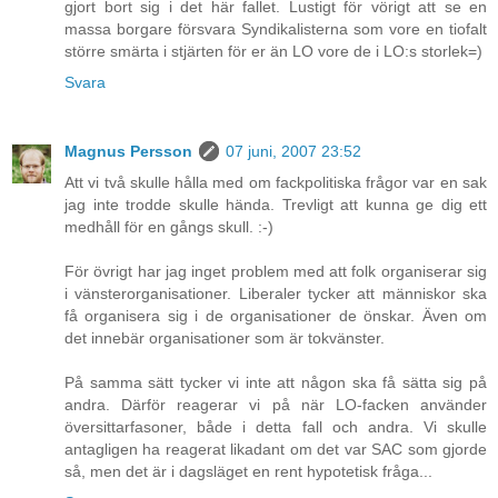
gjort bort sig i det här fallet. Lustigt för vörigt att se en
massa borgare försvara Syndikalisterna som vore en tiofalt
större smärta i stjärten för er än LO vore de i LO:s storlek=)
Svara
Magnus Persson
07 juni, 2007 23:52
Att vi två skulle hålla med om fackpolitiska frågor var en sak
jag inte trodde skulle hända. Trevligt att kunna ge dig ett
medhåll för en gångs skull. :-)
För övrigt har jag inget problem med att folk organiserar sig
i vänsterorganisationer. Liberaler tycker att människor ska
få organisera sig i de organisationer de önskar. Även om
det innebär organisationer som är tokvänster.
På samma sätt tycker vi inte att någon ska få sätta sig på
andra. Därför reagerar vi på när LO-facken använder
översittarfasoner, både i detta fall och andra. Vi skulle
antagligen ha reagerat likadant om det var SAC som gjorde
så, men det är i dagsläget en rent hypotetisk fråga...