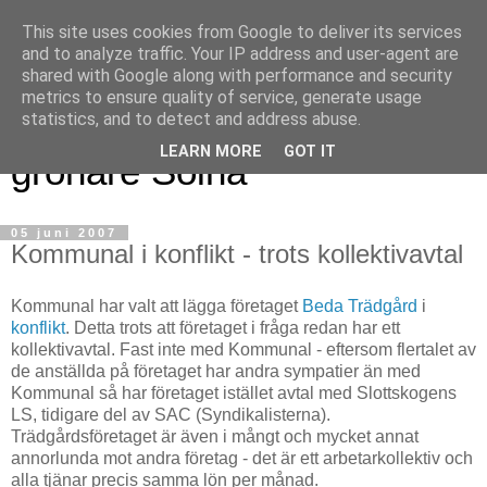
This site uses cookies from Google to deliver its services
and to analyze traffic. Your IP address and user-agent are
shared with Google along with performance and security
metrics to ensure quality of service, generate usage
Magnus blogg - för ett
statistics, and to detect and address abuse.
LEARN MORE
GOT IT
grönare Solna
05 juni 2007
Kommunal i konflikt - trots kollektivavtal
Kommunal har valt att lägga företaget
Beda Trädgård
i
konflikt
. Detta trots att företaget i fråga redan har ett
kollektivavtal. Fast inte med Kommunal - eftersom flertalet av
de anställda på företaget har andra sympatier än med
Kommunal så har företaget istället avtal med Slottskogens
LS, tidigare del av SAC (Syndikalisterna).
Trädgårdsföretaget är även i mångt och mycket annat
annorlunda mot andra företag - det är ett arbetarkollektiv och
alla tjänar precis samma lön per månad.