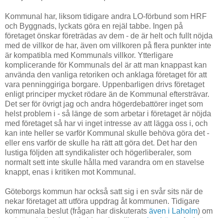
Kommunal har, liksom tidigare andra LO-förbund som HRF
och Byggnads, lyckats göra en rejäl tabbe. Ingen på
företaget önskar företrädas av dem - de är helt och fullt nöjda
med de villkor de har, även om villkoren på flera punkter inte
är kompatibla med Kommunals villkor. Ytterligare
komplicerande för Kommunals del är att man knappast kan
använda den vanliga retoriken och anklaga företaget för att
vara penninggiriga borgare. Uppenbarligen drivs företaget
enligt principer mycket rödare än de Kommunal eftersträvar.
Det ser för övrigt jag och andra högerdebattörer inget som
helst problem i - så länge de som arbetar i företaget är nöjda
med företaget så har vi inget intresse av att lägga oss i, och
kan inte heller se varför Kommunal skulle behöva göra det -
eller ens varför de skulle ha rätt att göra det. Det har den
lustiga följden att syndikalister och högerliberaler, som
normalt sett inte skulle hålla med varandra om en stavelse
knappt, enas i kritiken mot Kommunal.
Göteborgs kommun har också satt sig i en svår sits när de
nekar företaget att utföra uppdrag åt kommunen. Tidigare
kommunala beslut (frågan har diskuterats
även i Laholm
) om