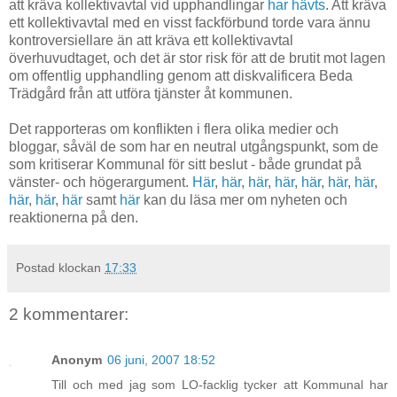
att kräva kollektivavtal vid upphandlingar
har hävts
. Att kräva
ett kollektivavtal med en visst fackförbund torde vara ännu
kontroversiellare än att kräva ett kollektivavtal
överhuvudtaget, och det är stor risk för att de brutit mot lagen
om offentlig upphandling genom att diskvalificera Beda
Trädgård från att utföra tjänster åt kommunen.
Det rapporteras om konflikten i flera olika medier och
bloggar, såväl de som har en neutral utgångspunkt, som de
som kritiserar Kommunal för sitt beslut - både grundat på
vänster- och högerargument.
Här
,
här
,
här
,
här
,
här
,
här
,
här
,
här
,
här
,
här
samt
här
kan du läsa mer om nyheten och
reaktionerna på den.
Postad klockan
17:33
2 kommentarer:
Anonym
06 juni, 2007 18:52
Till och med jag som LO-facklig tycker att Kommunal har