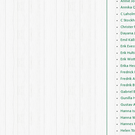
Annie J
Annika 
C Lahol
C Stockh
Christer
Dayana 
Emil Käl
Erik Eve
Erik Hult
Erik Wot
Erika H
Fredrick
Fredrik 
Fredrik 
Gabriel 
Gunilla 
Gustav 
Hanna I
Hanna W
Hannes 
Helen Tö