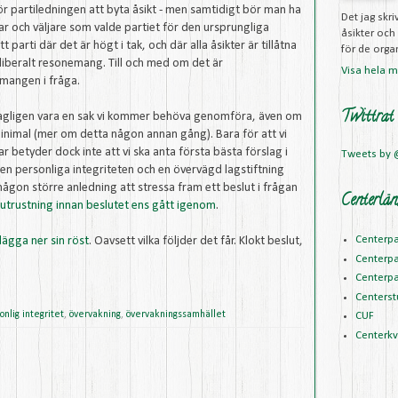
t för partiledningen att byta åsikt - men samtidigt bör man ha
Det jag skr
 och väljare som valde partiet för den ursprungliga
åsikter och
t parti där det är högt i tak, och där alla åsikter är tillåtna
för de organ
liberalt resonemang. Till och med om det är
Visa hela mi
mangen i fråga.
Twittrat
tagligen vara en sak vi kommer behöva genomföra, även om
inimal (mer om detta någon annan gång). Bara för att vi
r betyder dock inte att vi ska anta första bästa förslag i
Tweets by
den personliga integriteten och en övervägd lagstiftning
 någon större anledning att stressa fram ett beslut i frågan
Centerlän
 utrustning innan beslutet ens gått igenom
.
Centerpa
ägga ner sin röst
. Oavsett vilka följder det får. Klokt beslut,
Centerpa
Centerpa
Centerst
onlig integritet
,
övervakning
,
övervakningssamhället
CUF
Centerk