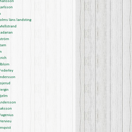
ohansson
Qarlsson
m
olms läns landsting
 Mellstrand
Jadarian
lström
stam
in
trich
edblom
 Federley
Andersson
Bojerud
Bergin
Hjelm
Andersson
saksson
agenius
Hervieu
rnqvist