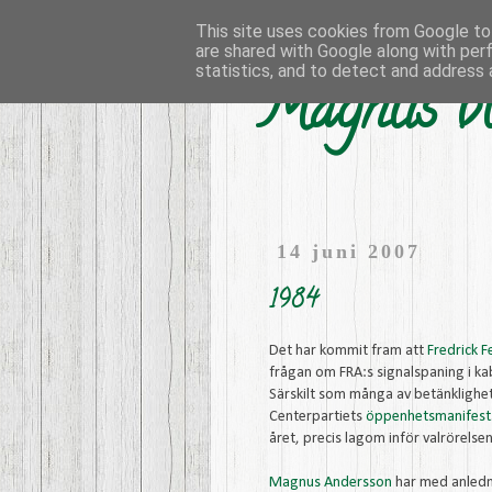
This site uses cookies from Google to 
are shared with Google along with per
statistics, and to detect and address 
Magnus bl
14 juni 2007
1984
Det har kommit fram att
Fredrick
F
frågan om FRA:s signalspaning i ka
Särskilt som många av betänklighe
Centerpartiets
öppenhetsmanifest
året, precis lagom inför valrörelsen
Magnus Andersson
har med anledn