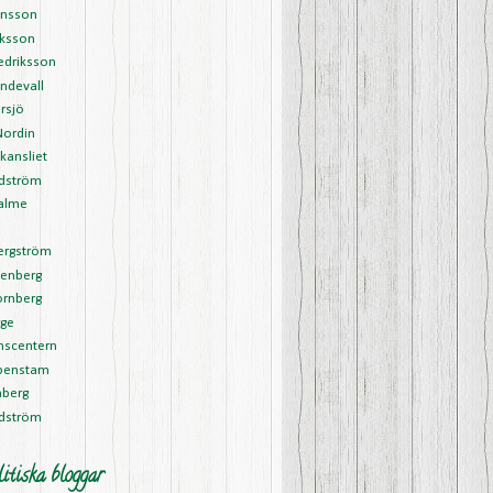
ansson
riksson
edriksson
ndevall
rsjö
Nordin
kansliet
Edström
alme
l
ergström
tenberg
ornberg
rge
nscentern
ipenstam
nberg
rdström
itiska bloggar