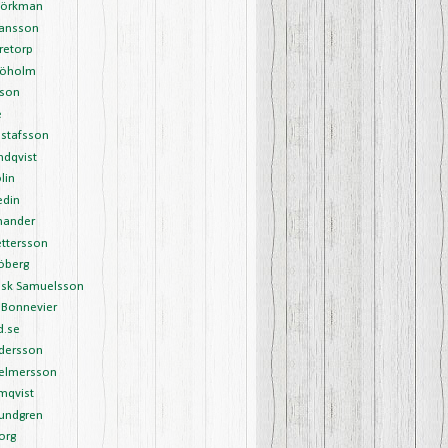
Björkman
Hansson
retorp
Sjöholm
sson
é
ustafsson
undqvist
lin
edin
nander
ettersson
öberg
ask Samuelsson
 Bonnevier
d.se
ndersson
Helmersson
mqvist
Lundgren
org