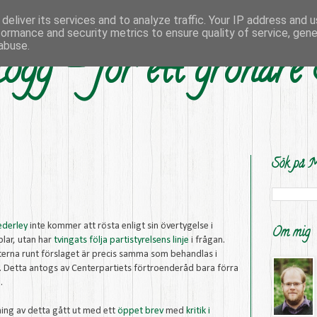
deliver its services and to analyze traffic. Your IP address and 
formance and security metrics to ensure quality of service, gen
abuse.
ogg - för ett grönare
Sök på M
ederley
inte kommer att rösta enligt sin övertygelse i
Om mig
blar, utan har
tvingats följa partistyrelsens linje
i frågan.
terna runt förslaget är precis samma som behandlas i
. Detta antogs av Centerpartiets förtroenderåd bara förra
.
ing av detta gått ut med ett
öppet
brev
med
kritik i