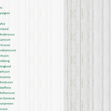
ni
pelgren
afve
rslund
Andersson
Larsson
Persson
brahamsson
rlsson
ickberg
Berglund
arlsson
Olsvenne
 Knutsson
Steffens
 Arthursson
m Demirok
Bunyemen
arsson