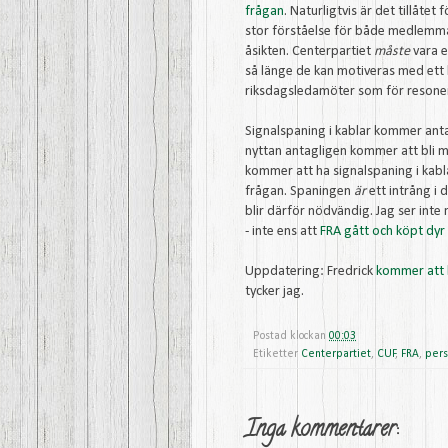
frågan
. Naturligtvis är det tillåte
stor förståelse för både medlemmar
åsikten. Centerpartiet
måste
vara et
så länge de kan motiveras med ett 
riksdagsledamöter som för resone
Signalspaning i kablar kommer an
nyttan antagligen kommer att bli m
kommer att ha signalspaning i kabla
frågan. Spaningen
är
ett intrång i 
blir därför nödvändig. Jag ser inte
- inte ens att
FRA gått och köpt dyr
Uppdatering: Fredrick
kommer att l
tycker jag.
Postad klockan
00:03
Etiketter
Centerpartiet
,
CUF
,
FRA
,
pers
Inga kommentarer: