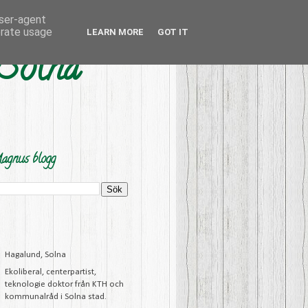
user-agent
erate usage
LEARN MORE
GOT IT
 Solna
agnus blogg
Hagalund, Solna
Ekoliberal, centerpartist,
teknologie doktor från KTH och
kommunalråd i Solna stad.