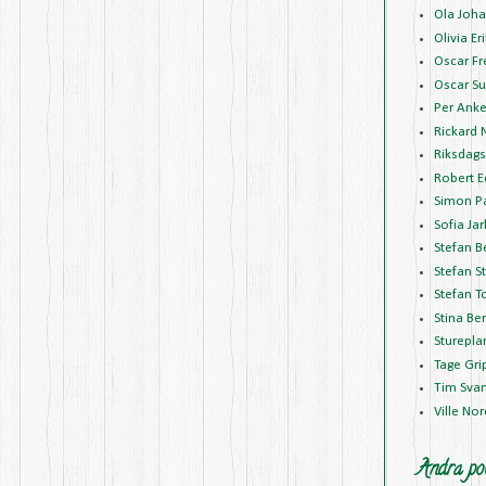
Ola Joh
Olivia E
Oscar Fr
Oscar Su
Per Anke
Rickard 
Riksdags
Robert 
Simon P
Sofia Jar
Stefan B
Stefan S
Stefan T
Stina Be
Sturepla
Tage Gr
Tim Sva
Ville No
Andra pol