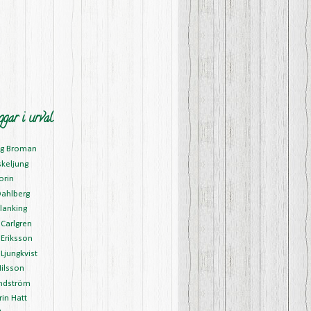
ggar i urval
ng Broman
skeljung
orin
Dahlberg
lanking
Carlgren
Eriksson
Ljungkvist
ilsson
ndström
in Hatt