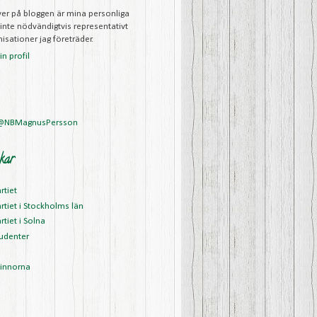
iver på bloggen är mina personliga
 inte nödvändigtvis representativt
isationer jag företräder.
n profil
 @NBMagnusPersson
kar
rtiet
rtiet i Stockholms län
rtiet i Solna
udenter
vinnorna