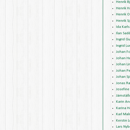
Henrik 
Henrik 
Henrik O
Henrik 
Ida Karl
Ilan Sad
Ingrid G
Ingrid L
Johan Fo
Johan H
Johan Li
Johan P
Johan Sj
Jonas R
Josefine
Jämställ
Karin A
Karina 
Karl Mal
Kerstin 
Lars Nyb