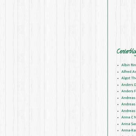
Centerblo
Albin Ri
Alfred A
Algot Th
Anders 
Anders F
Andreas 
Andreas 
Andreas 
Anna C N
Anna Sa
Anna-Kar