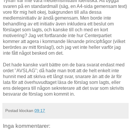
Tyvärr var inte våra medlemsinitiativ identiska. Att bygga
svaren på en standardmall (säg, en A4-sida gemensam text)
vore för mig helt okej, bakgrunden till alla dessa
medlemsinitiativ är ändå gemensam. Men borde inte
behandling av ett initiativ även inkludera ett beslut om
förslaget som lagts, och kanske till och med en kort
motivering? Jag vet fortfarande inte hur Centerpartiet
kommer att agera i kommande liknande principfrågor (vilket
berördes av mitt förslag!), och jag vet inte heller varför jag
inte fått något besked om det.
Det hade kanske varit bättre om de bara svarat endast med
ordet "AVSLAG"; då hade man trott att de helt enkelt inte
hunnit med att skriva ett långt svar, snarare än att de är för
lata för att överhuvudtaget läsa de förslag som lagts, eller
ens delegera till någon sekreterare att det svar som skrivits
besvarar de förslag som kommit in.
Postad klockan
09:17
Inga kommentarer: