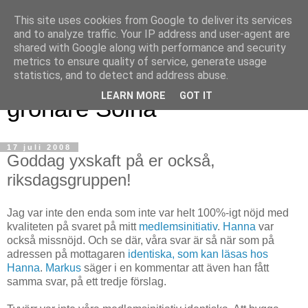
This site uses cookies from Google to deliver its services
and to analyze traffic. Your IP address and user-agent are
shared with Google along with performance and security
metrics to ensure quality of service, generate usage
Magnus blogg - för ett
statistics, and to detect and address abuse.
LEARN MORE
GOT IT
grönare Solna
17 juli 2008
Goddag yxskaft på er också,
riksdagsgruppen!
Jag var inte den enda som inte var helt 100%-igt nöjd med
kvaliteten på svaret på mitt
medlemsinitiativ
.
Hanna
var
också missnöjd. Och se där, våra svar är så när som på
adressen på mottagaren
identiska, som kan läsas hos
Hanna
.
Markus
säger i en kommentar att även han fått
samma svar, på ett tredje förslag.