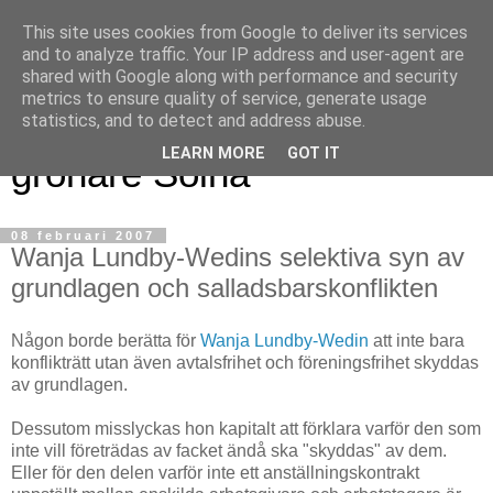
This site uses cookies from Google to deliver its services
and to analyze traffic. Your IP address and user-agent are
shared with Google along with performance and security
metrics to ensure quality of service, generate usage
Magnus blogg - för ett
statistics, and to detect and address abuse.
LEARN MORE
GOT IT
grönare Solna
08 februari 2007
Wanja Lundby-Wedins selektiva syn av
grundlagen och salladsbarskonflikten
Någon borde berätta för
Wanja Lundby-Wedin
att inte bara
konflikträtt utan även avtalsfrihet och föreningsfrihet skyddas
av grundlagen.
Dessutom misslyckas hon kapitalt att förklara varför den som
inte vill företrädas av facket ändå ska "skyddas" av dem.
Eller för den delen varför inte ett anställningskontrakt