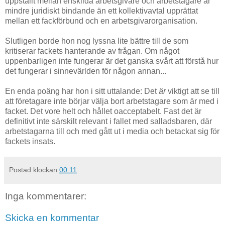
uppställt mellan enskilda arbetsgivare och arbetstagare är
mindre juridiskt bindande än ett kollektivavtal upprättat
mellan ett fackförbund och en arbetsgivarorganisation.
Slutligen borde hon nog lyssna lite bättre till de som
kritiserar fackets hanterande av frågan. Om något
uppenbarligen inte fungerar är det ganska svårt att förstå hur
det fungerar i sinnevärlden för någon annan...
En enda poäng har hon i sitt uttalande: Det
är
viktigt att se till
att företagare inte börjar välja bort arbetstagare som är med i
facket. Det vore helt och hållet oacceptabelt. Fast det är
definitivt inte särskilt relevant i fallet med salladsbaren, där
arbetstagarna till och med gått ut i media och betackat sig för
fackets insats.
Postad klockan
00:11
Inga kommentarer:
Skicka en kommentar