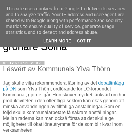
This site uses cookies from Google to deliver its services
and to analyze traffic. Your IP address and user-agent are
shared with Google along with performance and security
metrics to ensure quality of service, generate usage
Magnus blogg - för ett
statistics, and to detect and address abuse.
LEARN MORE
GOT IT
grönare Solna
08 februari 2007
Läsvärt av Kommunals Ylva Thörn
Jag skulle vilja rekommendera läsning av det
debattinlägg
på DN
som Ylva Thörn, ordförande för LO-förbundet
Kommunal, gjorde igår. Hon skriver mycket tänkvärt om hur
produktiviteten i den offentliga sektorn kan ökas genom att
minska användningen av tillfälliga anställningar. Som en
följd skulle kommunalarbetare få säkrare anställningar.
Mellan raderna kan man också förstå att det skulle ge
möjligheter till ökat löneutrymme för de som blir kvar inom
verksamheten.