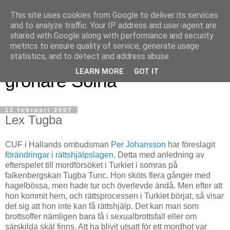
This site uses cookies from Google to deliver its services
and to analyze traffic. Your IP address and user-agent are
shared with Google along with performance and security
metrics to ensure quality of service, generate usage
Magnus blogg - för ett
statistics, and to detect and address abuse.
LEARN MORE
GOT IT
grönare Solna
12 februari 2007
Lex Tugba
CUF i Hallands ombudsman
Per Johansson
har föreslagit
förändringar i rättshjälpslagen
. Detta med anledning av
efterspelet till mordförsöket i Turkiet i somras på
falkenbergskan Tugba Tunc. Hon sköts flera gånger med
hagelbössa, men hade tur och överlevde ändå. Men efter att
hon kommit hem, och rättsprocessen i Turkiet börjat, så visar
det sig att hon inte kan få rättshjälp. Det kan man som
brottsoffer nämligen bara få i sexualbrottsfall eller om
särskilda skäl finns. Att ha blivit utsatt för ett mordhot var