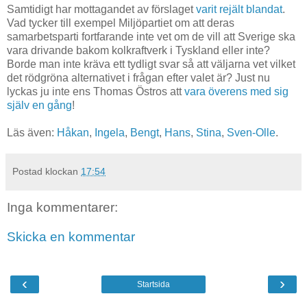
Samtidigt har mottagandet av förslaget
varit
rejält
blandat
.
Vad tycker till exempel Miljöpartiet om att deras
samarbetsparti fortfarande inte vet om de vill att Sverige ska
vara drivande bakom kolkraftverk i Tyskland eller inte?
Borde man inte kräva ett tydligt svar så att väljarna vet vilket
det rödgröna alternativet i frågan efter valet är? Just nu
lyckas ju inte ens Thomas Östros att
vara
överens med
sig
själv
en gång
!
Läs även:
Håkan
,
Ingela
,
Bengt
,
Hans
,
Stina
,
Sven-Olle
.
Postad klockan
17:54
Inga kommentarer:
Skicka en kommentar
‹
›
Startsida