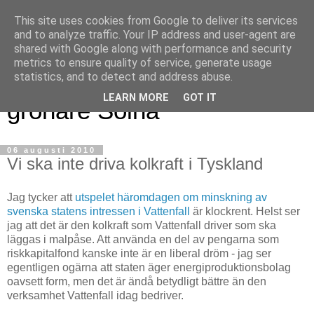
This site uses cookies from Google to deliver its services
and to analyze traffic. Your IP address and user-agent are
shared with Google along with performance and security
metrics to ensure quality of service, generate usage
Magnus blogg - för ett
statistics, and to detect and address abuse.
LEARN MORE
GOT IT
grönare Solna
06 augusti 2010
Vi ska inte driva kolkraft i Tyskland
Jag tycker att
utspelet häromdagen
om minskning av
svenska statens intressen
i Vattenfall
är klockrent. Helst ser
jag att det är den kolkraft som Vattenfall driver som ska
läggas i malpåse. Att använda en del av pengarna som
riskkapitalfond kanske inte är en liberal dröm - jag ser
egentligen ogärna att staten äger energiproduktionsbolag
oavsett form, men det är ändå betydligt bättre än den
verksamhet Vattenfall idag bedriver.