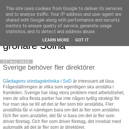
This site uses cookies from Google to deliver its services
and to analyze traffic. Your IP address and user-agent are
shared with Google along with performance and security
metrics to ensure quality of service, generate usage
Magnus blogg - för ett
statistics, and to detect and address abuse.
LEARN MORE
GOT IT
grönare Solna
17 maj 2010
Sverige behöver fler direktörer
Gårdagens söndagskrönika i SvD
är intressant att läsa.
Frågeställningen är vilka som egentligen ska anställa i
framtiden. Sverige har idag stora problem med arbetslöshet,
men de allra flesta partier har inte någon tydlig strategi för
hur man ska se till att det är fler som blir anställda. Fler
anställda får vi nämligen bara om det är fler som anställer.
Och fler som anställer, det får vi bara om det är fler som
driver företag. Och fler som driver företag, det innebär med
automatik att det är fler som är direktörer.