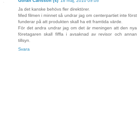
Göran Carlsson (s)
18 maj, 2010 09:05
Ja det kanske behövs fler direktörer.
Med filmen i minnet så undrar jag om centerpartiet inte först
funderar på att produkten skall ha ett framtida värde.
För det andra undrar jag om det är meningen att den nya
företagaren skall fiffla i avsaknad av revisor och annan
tillsyn.
Svara