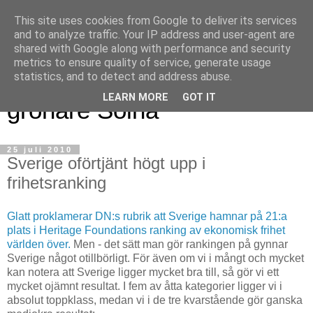
This site uses cookies from Google to deliver its services
and to analyze traffic. Your IP address and user-agent are
shared with Google along with performance and security
metrics to ensure quality of service, generate usage
Magnus blogg - för ett
statistics, and to detect and address abuse.
LEARN MORE
GOT IT
grönare Solna
25 juli 2010
Sverige oförtjänt högt upp i
frihetsranking
Glatt proklamerar DN:s rubrik att Sverige hamnar på
21:a
plats i Heritage Foundations ranking av ekonomisk frihet
världen över.
Men - det sätt man gör rankingen på gynnar
Sverige något otillbörligt. För även om vi i mångt och mycket
kan notera att Sverige ligger mycket bra till, så gör vi ett
mycket ojämnt resultat. I fem av åtta kategorier ligger vi i
absolut toppklass, medan vi i de tre kvarstående gör ganska