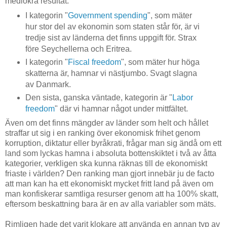
mediokra resultat:
I kategorin "
Government spending
", som mäter
hur stor del av ekonomin som staten står för, är vi
tredje sist av länderna det finns uppgift för. Strax
före Seychellerna och Eritrea.
I kategorin "
Fiscal freedom
", som mäter hur höga
skatterna är, hamnar vi nästjumbo. Svagt slagna
av Danmark.
Den sista, ganska väntade, kategorin är "
Labor
freedom
" där vi hamnar något under mittfältet.
Även om det finns mängder av länder som helt och hållet
straffar ut sig i en ranking över ekonomisk frihet genom
korruption, diktatur eller byråkrati, frågar man sig ändå om ett
land som lyckas hamna i absoluta bottenskiktet i två av åtta
kategorier, verkligen ska kunna räknas till de ekonomiskt
friaste i världen? Den ranking man gjort innebär ju de facto
att man kan ha ett ekonomiskt mycket fritt land på även om
man konfiskerar samtliga resurser genom att ha 100% skatt,
eftersom beskattning bara är en av alla variabler som mäts.
Rimligen hade det varit klokare att använda en annan typ av