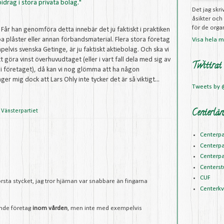
idrag i stora privata bolag."
Det jag skr
åsikter och
för de organ
 Får han genomföra detta innebär det ju faktiskt i praktiken
öpa plåster eller annan förbandsmaterial. Flera stora företag
Visa hela mi
elvis svenska Getinge, är ju faktiskt aktiebolag. Och ska vi
 göra vinst överhuvudtaget (eller i vart fall dela med sig av
Twittrat
t i företaget), då kan vi nog glömma att ha någon
r mig dock att Lars Ohly inte tycker det är så viktigt...
Tweets by
Centerlän
,
Vänsterpartiet
Centerpa
Centerpa
Centerpa
Centerst
CUF
första stycket, jag tror hjärnan var snabbare än fingarna
Centerk
ande företag
inom vården
, men inte med exempelvis