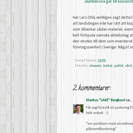
skattekrona går till koncernb
Har Lars Ohly verkligen sagt detta?
att landstingen inte har rätt att k
som tillverkar sådan materiel, exemp
helt förbjuda svenska aktiebolag att
den vinsten till dem som investera
företagssamhet i Sverige. Något säge
Postad klockan
14:09
Etiketter
ekonomi
,
korkat
,
politik
,
vård
2 kommentarer:
Markus "LAKE" Berglund
sa...
Får jag föreslå en justering 
helt enkelt. :-)
"ser problem med vinstdriv
plåstertillverkning"