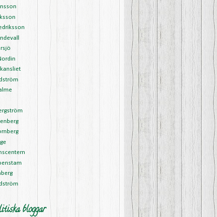
ansson
riksson
edriksson
ndevall
rsjö
Nordin
kansliet
Edström
alme
l
ergström
tenberg
ornberg
rge
nscentern
ipenstam
nberg
rdström
itiska bloggar