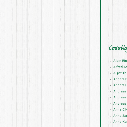
Centerblo
Albin Ri
Alfred A
Algot Th
Anders 
Anders F
Andreas 
Andreas 
Andreas 
Anna C N
Anna Sa
Anna-Kar