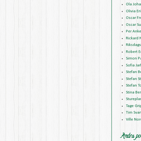
Ola Joh
Olivia E
Oscar Fr
Oscar Su
Per Anke
Rickard 
Riksdags
Robert 
Simon P
Sofia Jar
Stefan B
Stefan S
Stefan T
Stina Be
Sturepla
Tage Gr
Tim Sva
Ville No
Andra pol