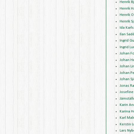
Henrik 
Henrik 
Henrik O
Henrik 
Ida Karl
Ilan Sad
Ingrid G
Ingrid L
Johan Fo
Johan H
Johan Li
Johan P
Johan Sj
Jonas R
Josefine
Jämställ
Karin A
Karina 
Karl Mal
Kerstin 
Lars Nyb