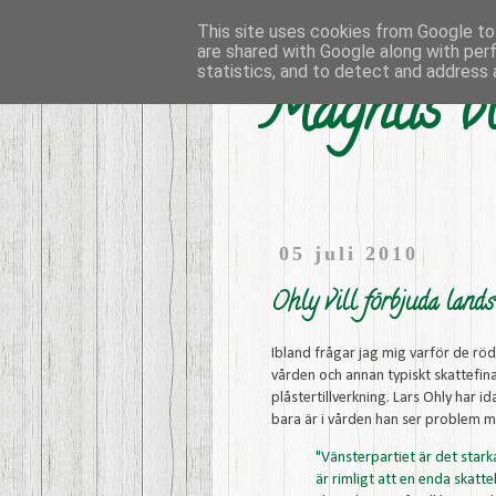
This site uses cookies from Google to 
are shared with Google along with per
statistics, and to detect and address 
Magnus bl
05 juli 2010
Ohly vill förbjuda lands
Ibland frågar jag mig varför de r
vården och annan typiskt skattefi
plåstertillverkning. Lars Ohly har id
bara är i vården han ser problem me
"Vänsterpartiet är det starka
är rimligt att en enda skatte