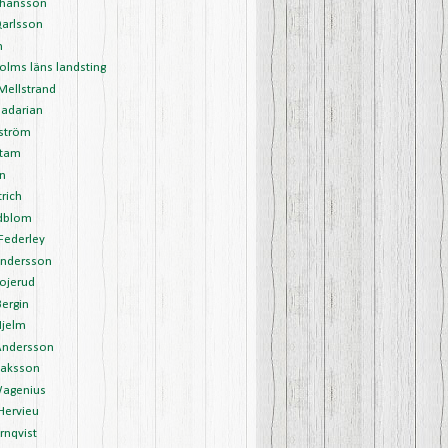
ohansson
Qarlsson
m
olms läns landsting
 Mellstrand
Jadarian
lström
stam
in
trich
edblom
 Federley
Andersson
Bojerud
Bergin
Hjelm
Andersson
saksson
agenius
Hervieu
rnqvist