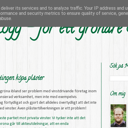
deliver its services and to analyze traffic. Your IP address and 
formance and security metrics to ensure quality of service, gen
abuse.
ogg - för ett grönare
Sök på M
tingen köpa plåster
ödgröna ibland ser problem med vinstdrivande företag inom
Om mig
nansierad verksamhet, men inte med exempelvis
ag förtydligat och gjort det alldeles övertydligt att det inte
d vinster. Även plåstertillverkningen är ett problem!
ste partiet mot privata vinster. Vi tycker inte att det
krona går till aktieutdelningar, att en enda