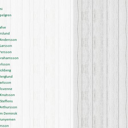
ni
pelgren
afve
rslund
Andersson
Larsson
Persson
brahamsson
rlsson
ickberg
Berglund
arlsson
Olsvenne
 Knutsson
Steffens
 Arthursson
m Demirok
Bunyemen
arsson