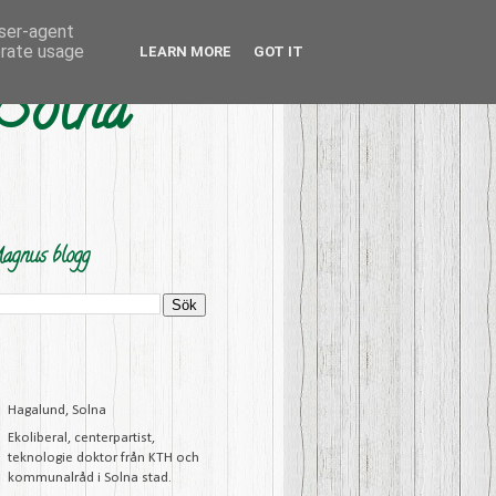
user-agent
erate usage
LEARN MORE
GOT IT
 Solna
agnus blogg
Hagalund, Solna
Ekoliberal, centerpartist,
teknologie doktor från KTH och
kommunalråd i Solna stad.