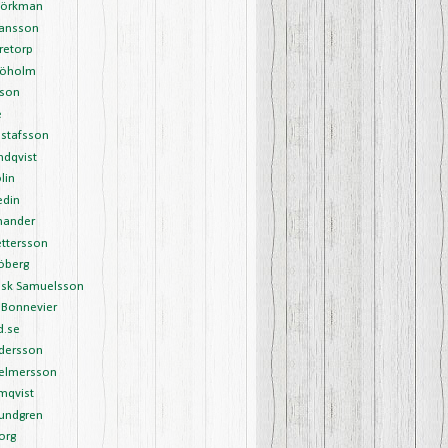
Björkman
Hansson
retorp
Sjöholm
sson
é
ustafsson
undqvist
lin
edin
nander
ettersson
öberg
ask Samuelsson
 Bonnevier
d.se
ndersson
Helmersson
mqvist
Lundgren
org