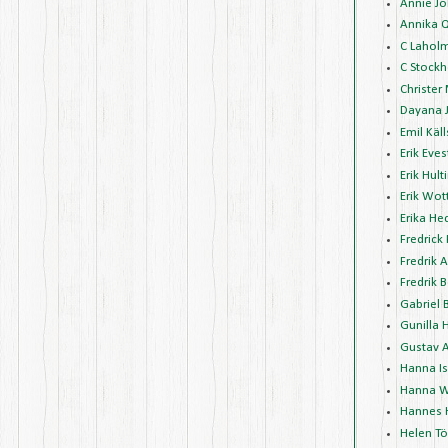
Annie J
Annika 
C Lahol
C Stockh
Christer
Dayana 
Emil Käl
Erik Eve
Erik Hult
Erik Wot
Erika H
Fredrick
Fredrik 
Fredrik 
Gabriel 
Gunilla 
Gustav 
Hanna I
Hanna W
Hannes 
Helen Tö