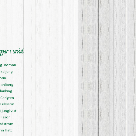
ggar i urval
ng Broman
skeljung
orin
Dahlberg
lanking
Carlgren
Eriksson
Ljungkvist
ilsson
ndström
in Hatt