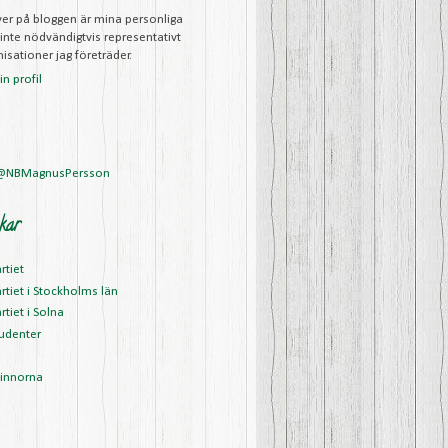
iver på bloggen är mina personliga
 inte nödvändigtvis representativt
isationer jag företräder.
n profil
 @NBMagnusPersson
kar
rtiet
rtiet i Stockholms län
rtiet i Solna
udenter
vinnorna