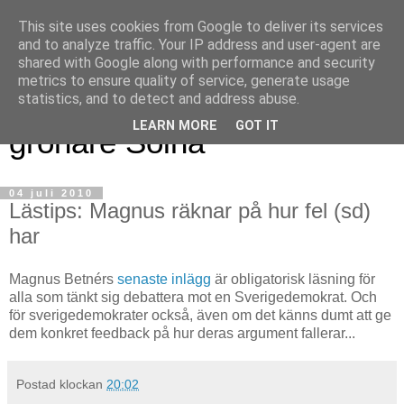
This site uses cookies from Google to deliver its services
and to analyze traffic. Your IP address and user-agent are
shared with Google along with performance and security
metrics to ensure quality of service, generate usage
Magnus blogg - för ett
statistics, and to detect and address abuse.
LEARN MORE
GOT IT
grönare Solna
04 juli 2010
Lästips: Magnus räknar på hur fel (sd)
har
Magnus Betnérs
senaste inlägg
är obligatorisk läsning för
alla som tänkt sig debattera mot en Sverigedemokrat. Och
för sverigedemokrater också, även om det känns dumt att ge
dem konkret feedback på hur deras argument fallerar...
Postad klockan
20:02