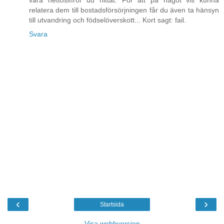
vara nettosiffror du hittat. För att på något vis kunna
relatera dem till bostadsförsörjningen får du även ta hänsyn
till utvandring och födselöverskott... Kort sagt: fail.
Svara
‹
›
Startsida
Visa webbversion