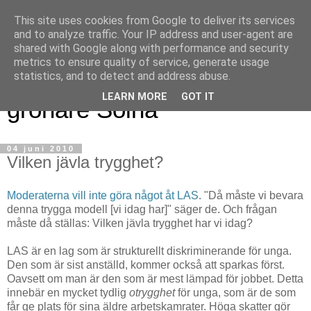
This site uses cookies from Google to deliver its services
and to analyze traffic. Your IP address and user-agent are
shared with Google along with performance and security
metrics to ensure quality of service, generate usage
Magnus blogg - för ett
statistics, and to detect and address abuse.
LEARN MORE
GOT IT
grönare Solna
04 juni 2010
Vilken jävla trygghet?
Moderaterna
vill
inte
göra
något
åt
LAS
. "Då måste vi bevara
denna trygga modell [vi idag har]" säger de. Och frågan
måste då ställas: Vilken jävla trygghet har vi idag?
LAS är en lag som är strukturellt diskriminerande för unga.
Den som är sist anställd, kommer också att sparkas först.
Oavsett om man är den som är mest lämpad för jobbet. Detta
innebär en mycket tydlig
otrygghet
för unga, som är de som
får ge plats för sina äldre arbetskamrater. Höga skatter gör