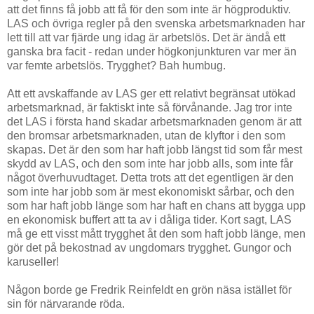
att det finns få jobb att få för den som inte är högproduktiv.
LAS och övriga regler på den svenska arbetsmarknaden har
lett till att var fjärde ung idag är arbetslös. Det är ändå ett
ganska bra facit - redan under högkonjunkturen var mer än
var femte arbetslös. Trygghet? Bah humbug.
Att ett avskaffande av LAS ger ett relativt begränsat utökad
arbetsmarknad, är faktiskt inte så förvånande. Jag tror inte
det LAS i första hand skadar arbetsmarknaden genom är att
den bromsar arbetsmarknaden, utan de klyftor i den som
skapas. Det är den som har haft jobb längst tid som får mest
skydd av LAS, och den som inte har jobb alls, som inte får
något överhuvudtaget. Detta trots att det egentligen är den
som inte har jobb som är mest ekonomiskt sårbar, och den
som har haft jobb länge som har haft en chans att bygga upp
en ekonomisk buffert att ta av i dåliga tider. Kort sagt, LAS
må ge ett visst mått trygghet åt den som haft jobb länge, men
gör det på bekostnad av ungdomars trygghet. Gungor och
karuseller!
Någon borde ge Fredrik Reinfeldt en grön näsa istället för
sin för närvarande röda.