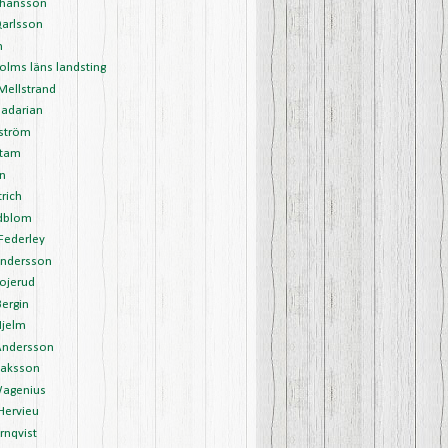
ohansson
Qarlsson
m
olms läns landsting
 Mellstrand
Jadarian
lström
stam
in
trich
edblom
 Federley
Andersson
Bojerud
Bergin
Hjelm
Andersson
saksson
agenius
Hervieu
rnqvist