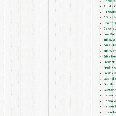
Annie J
Annika 
C Lahol
C Stockh
Christer
Dayana 
Emil Käl
Erik Eve
Erik Hult
Erik Wot
Erika H
Fredrick
Fredrik 
Fredrik 
Gabriel 
Gunilla 
Gustav 
Hanna I
Hanna W
Hannes 
Helen Tö