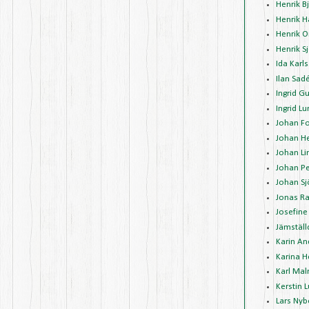
Henrik 
Henrik 
Henrik O
Henrik 
Ida Karl
Ilan Sad
Ingrid G
Ingrid L
Johan Fo
Johan H
Johan Li
Johan P
Johan Sj
Jonas R
Josefine
Jämställ
Karin A
Karina 
Karl Mal
Kerstin 
Lars Nyb