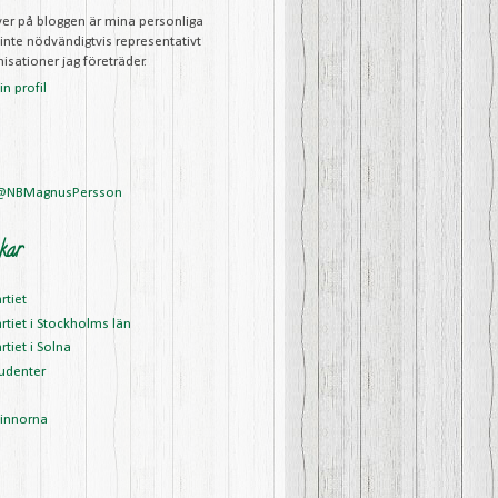
iver på bloggen är mina personliga
 inte nödvändigtvis representativt
isationer jag företräder.
n profil
 @NBMagnusPersson
kar
rtiet
rtiet i Stockholms län
rtiet i Solna
udenter
vinnorna