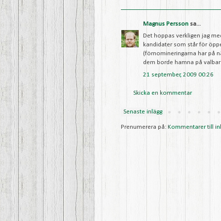
Magnus Persson
sa...
Det hoppas verkligen jag me
kandidater som står för öppe
(förnomineringarna har på näs
dem borde hamna på valbar 
21 september, 2009 00:26
Skicka en kommentar
Senaste inlägg
Prenumerera på:
Kommentarer till in