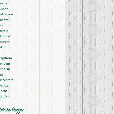
ansson
riksson
edriksson
ndevall
rsjö
Nordin
kansliet
Edström
alme
l
ergström
tenberg
ornberg
rge
nscentern
ipenstam
nberg
rdström
itiska bloggar