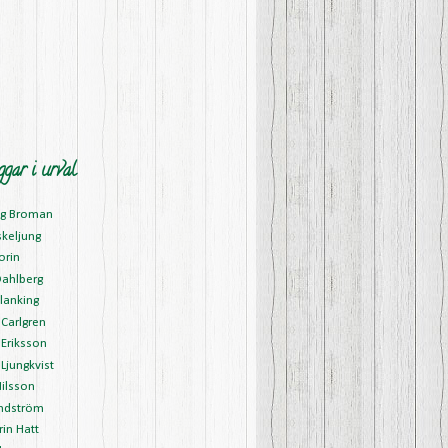
ggar i urval
ng Broman
skeljung
orin
Dahlberg
lanking
Carlgren
Eriksson
Ljungkvist
ilsson
ndström
in Hatt