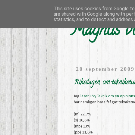
This site uses cookies from Google to 
are shared with Google along with per
statistics, and to detect and address 
Magnus bl
20 september 2009
Riksdagen, om teknikstud
Jag
läser i Ny Teknik om en opinio
har nämligen bara frågat teknikstud
(m) 22,7%
(s) 16,6%
(mp) 13%
(pp) 11,6%