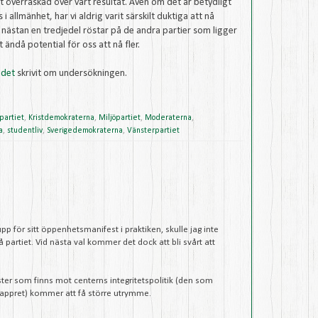
t överraskad över vårt resultat. Även om det är betydligt
allmänhet, har vi aldrig varit särskilt duktiga att nå
nästan en tredjedel röstar på de andra partier som ligger
 ändå potential för oss att nå fler.
adet
skrivit om undersökningen.
kpartiet
,
Kristdemokraterna
,
Miljöpartiet
,
Moderaterna
,
a
,
studentliv
,
Sverigedemokraterna
,
Vänsterpartiet
p för sitt öppenhetsmanifest i praktiken, skulle jag inte
å partiet. Vid nästa val kommer det dock att bli svårt att
öster som finns mot centerns integritetspolitik (den som
 pappret) kommer att få större utrymme.