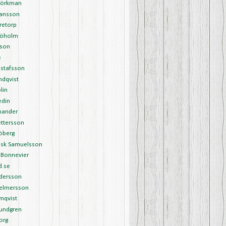
Björkman
Hansson
retorp
Sjöholm
sson
é
ustafsson
undqvist
lin
edin
nander
ettersson
öberg
ask Samuelsson
 Bonnevier
d.se
ndersson
Helmersson
mqvist
Lundgren
org