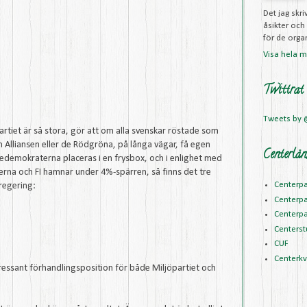
Det jag skr
åsikter och
för de organ
Visa hela mi
Twittrat
Tweets by
partiet är så stora, gör att om alla svenskar röstade som
n Alliansen eller de Rödgröna, på långa vägar, få egen
Centerlän
edemokraterna placeras i en frysbox, och i enlighet med
rna och FI hamnar under 4%-spärren, så finns det tre
Centerpa
regering:
Centerpa
Centerpa
Centerst
CUF
Centerk
ressant förhandlingsposition för både Miljöpartiet och