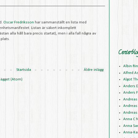
d.
Oscar Fredriksson
har sammanställt en lista med
nhetsmanifestet. Listan är säkert inkomplett
tan alla håll bara precis startat), men i alla fall några av
plats.
Centerblo
Albin Ri
Startsida
Äldre inlägg
Alfred A
lägget (Atom)
Algot Th
Anders 
Anders F
Andreas 
Andreas 
Andreas 
Anna C N
Anna Sa
Anna-Kar