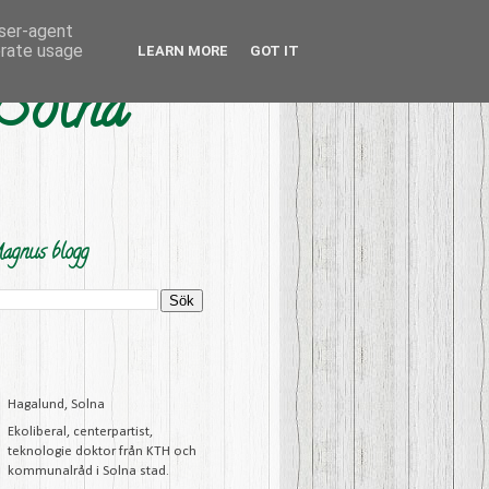
user-agent
erate usage
LEARN MORE
GOT IT
 Solna
agnus blogg
Hagalund, Solna
Ekoliberal, centerpartist,
teknologie doktor från KTH och
kommunalråd i Solna stad.