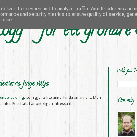
deliver its services and to analyze traffic. Your IP address and 
formance and security metrics to ensure quality of service, gen
abuse.
ogg - för ett grönare
Sök på M
enterna finge välja
nsundersökning
, som gjorts lite annorlunda än annars. Man
Om mig
enter. Resultatet är onekligen intressant: