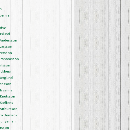
ni
pelgren
afve
rslund
Andersson
Larsson
Persson
brahamsson
rlsson
ickberg
Berglund
arlsson
Olsvenne
 Knutsson
Steffens
 Arthursson
m Demirok
Bunyemen
arsson