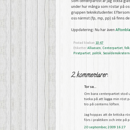
Som centerpartist är jag också glat
under hur många som röstar på oss i 
gruppen teknikstudenter. Eftersom 
oss närmst (fp, mp, pp) så finns det
Uppdatering: Nu har även
Aftonbl
Postad klockan
10:47
Etiketter
Alliansen
,
Centerpartiet
,
fol
Piratpartiet
,
politik
,
Socialdemokratern
2 kommentarer:
Tor sa...
Om bara centerpartiet stod up
tveka på att lägga min röst p
tro på centerns löften.
Jag hoppas att de kritiska r
förs i praktiken och inte på
20 september, 2009 16:27