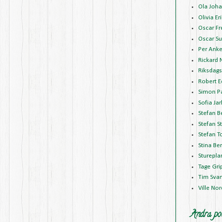
Ola Joh
Olivia E
Oscar Fr
Oscar Su
Per Anke
Rickard 
Riksdags
Robert 
Simon P
Sofia Jar
Stefan B
Stefan S
Stefan T
Stina Be
Sturepla
Tage Gr
Tim Sva
Ville No
Andra pol