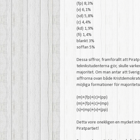
(fp) 8,3%
(v) 6,1%
(sd) 5,8%
(c) 4,4%
(kd) 1,9%
(fi) 1,4%
blankt 3%
soffan 5%
Dessa siffror, framförallt att Pirat
teknikstudenterna gör, skulle varke
majoritet. Om man antar att Sverig
siffrorna ovan både Kristdemokrate
möjliga formationer för majoritets
(m)+(fp)+(c)+(pp)
(m)+(fp)+(c)+(mp)
(s)+(mp)+(v)+(pp)
Detta vore onekligen en mycket int
Piratpartiet!