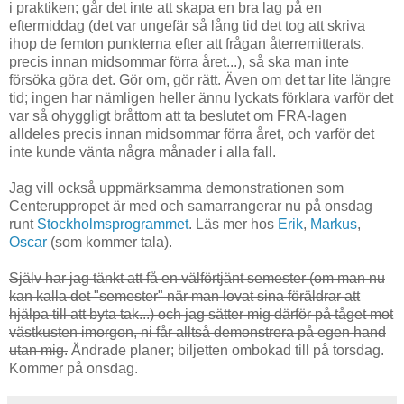
i praktiken; går det inte att skapa en bra lag på en
eftermiddag (det var ungefär så lång tid det tog att skriva
ihop de femton punkterna efter att frågan återremitterats,
precis innan midsommar förra året...), så ska man inte
försöka göra det. Gör om, gör rätt. Även om det tar lite längre
tid; ingen har nämligen heller ännu lyckats förklara varför det
var så ohyggligt bråttom att ta beslutet om FRA-lagen
alldeles precis innan midsommar förra året, och varför det
inte kunde vänta några månader i alla fall.
Jag vill också uppmärksamma demonstrationen som
Centeruppropet är med och samarrangerar nu på onsdag
runt
Stockholmsprogrammet
. Läs mer hos
Erik
,
Markus
,
Oscar
(som kommer tala).
Själv har jag tänkt att få en välförtjänt semester (om man nu
kan kalla det "semester" när man lovat sina föräldrar att
hjälpa till att byta tak...) och jag sätter mig därför på tåget mot
västkusten imorgon, ni får alltså demonstrera på egen hand
utan mig.
Ändrade planer; biljetten ombokad till på torsdag.
Kommer på onsdag.