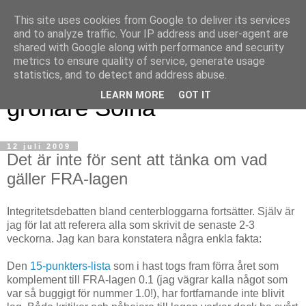
This site uses cookies from Google to deliver its services
and to analyze traffic. Your IP address and user-agent are
shared with Google along with performance and security
metrics to ensure quality of service, generate usage
Magnus blogg - för ett
statistics, and to detect and address abuse.
LEARN MORE
GOT IT
grönare Solna
12 juli 2009
Det är inte för sent att tänka om vad
gäller FRA-lagen
Integritetsdebatten bland centerbloggarna fortsätter. Själv är
jag för lat att referera alla som skrivit de senaste 2-3
veckorna. Jag kan bara konstatera några enkla fakta:
Den
15-punkters-lista
som i hast togs fram förra året som
komplement till FRA-lagen 0.1 (jag vägrar kalla något som
var så buggigt för nummer 1.0!), har fortfarnande inte blivit