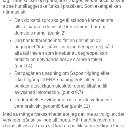
lag. Både kritiker och påhejare till lagen verkar dock ha svårt
att se hur tillägget ska funka i praktiken. Som exempel kan
nämnas att:
Den domstol som ska ge tillstånden kommer inte
alls att vara en domstol. Den kommer bara ha
domstols namn. (punkt 2)
Jag har fortfarande inte fått en definition av
begreppet "trafikstråk" som jag begriper mig på. I
alla fall inte en som innebär att begreppet kan
omfatta en betydande del av svenska folket.
(punkt 4)
Det pågår en utredning om Säpos tillgång eller
icke-tillgång till FRA-spaning trots att en av
punkter uttryckligen utesluter deras tillgång till
avlyssnad information. (punkt 6,7)
Underrättelseskyldigheten till enskild verkar inte
vara praktiskt genomförbar (punkt 11)
Med så många tveksamheter tror jag det inte är troligt att det
verkligen går att sy ihop alltihopa. Här har Alliansen en
chans att visa att man vill föra en politik som verkligen funkar