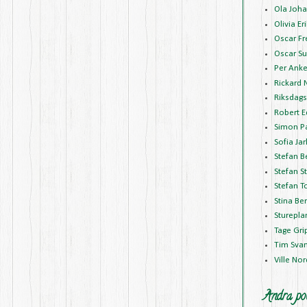
Ola Joh
Olivia E
Oscar Fr
Oscar Su
Per Anke
Rickard 
Riksdags
Robert 
Simon P
Sofia Jar
Stefan B
Stefan S
Stefan T
Stina Be
Sturepla
Tage Gr
Tim Sva
Ville No
Andra pol