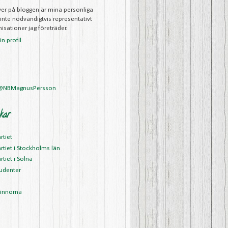
iver på bloggen är mina personliga
 inte nödvändigtvis representativt
isationer jag företräder.
n profil
 @NBMagnusPersson
kar
rtiet
rtiet i Stockholms län
rtiet i Solna
udenter
vinnorna