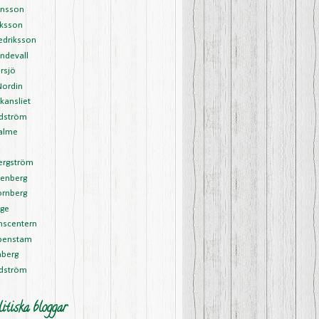
ansson
riksson
edriksson
ndevall
rsjö
Nordin
kansliet
Edström
alme
l
ergström
tenberg
ornberg
rge
nscentern
ipenstam
nberg
rdström
itiska bloggar