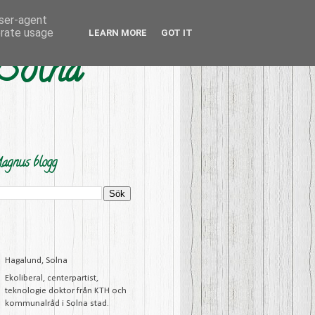
user-agent
erate usage
LEARN MORE
GOT IT
 Solna
agnus blogg
Hagalund, Solna
Ekoliberal, centerpartist,
teknologie doktor från KTH och
kommunalråd i Solna stad.