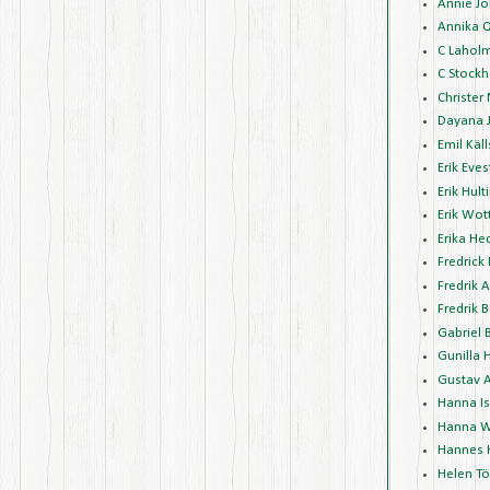
Annie J
Annika 
C Lahol
C Stockh
Christer
Dayana 
Emil Käl
Erik Eve
Erik Hult
Erik Wot
Erika H
Fredrick
Fredrik 
Fredrik 
Gabriel 
Gunilla 
Gustav 
Hanna I
Hanna W
Hannes 
Helen Tö