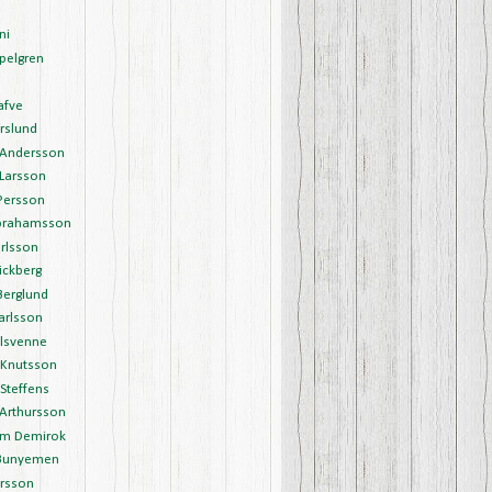
ni
pelgren
afve
rslund
Andersson
Larsson
Persson
brahamsson
rlsson
ickberg
Berglund
arlsson
Olsvenne
 Knutsson
Steffens
 Arthursson
m Demirok
Bunyemen
arsson