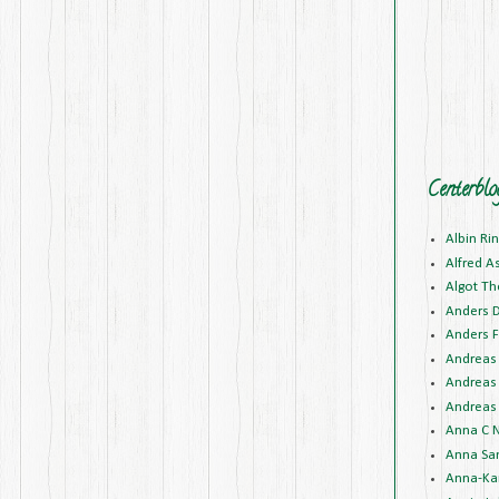
Centerblo
Albin Ri
Alfred A
Algot Th
Anders 
Anders F
Andreas 
Andreas 
Andreas 
Anna C N
Anna Sa
Anna-Kar