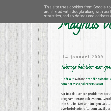
This site uses cookies from Google to 
are shared with Google along with per
statistics, and to detect and address 
Magnus bl
14 januari 2009
Sverige behöver mer spår
SJ får allt
svårare
att hålla tidtabel
som har vissa säkerhetsluckor
.
Att fixa det senare problemet föru
programmerare och systemutvecklare,
inte SJ:s fel. Det är nämligen så att
överbefolkade, eftersom såväl pers