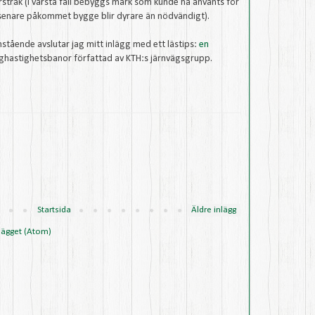
rstråk (i värsta fall bebyggs mark som kunde ha använts för
t senare påkommet bygge blir dyrare än nödvändigt).
nstående avslutar jag mitt inlägg med ett lästips:
en
hastighetsbanor författad av KTH:s järnvägsgrupp.
Startsida
Äldre inlägg
lägget (Atom)