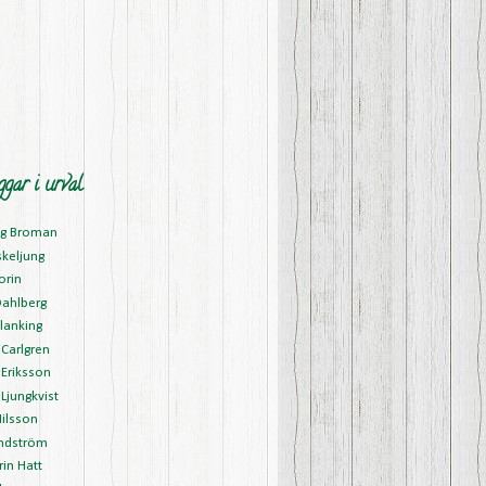
ggar i urval
ng Broman
skeljung
orin
Dahlberg
lanking
Carlgren
Eriksson
Ljungkvist
ilsson
ndström
in Hatt