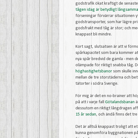
godstrafik ökat kraftigt de senast
tågen idag är betydligt långsammar
förseningar förvärrar situationen 
godstransporter, som har lägre pri
godsfrakt med tåg är stor; och m
knappast bli mindre.
Kort sagt, slutsatsen är att vi för
spårkapacitet som bara kommer att
nya spår bredvid de gamla - men de
olämpade för riktigt snabba tåg. D
höghastighetsbanor
som skulle in
mellan de tre storstäderna och bet
tätorter i södra Sverige.
För mig är det en no-brainer att 
på att i varje fall
Götalandsbanan
ä
dessutom en riktigt långdragen af
15 år sedan
, och ändå finns det tre
Det är alltså knappast troligt att 
kunna genomföra byggnationen på 