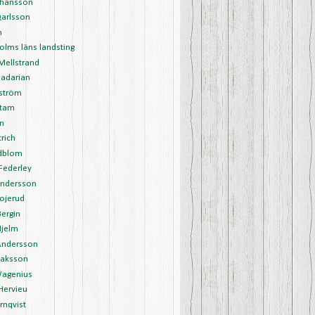
ohansson
Qarlsson
m
olms läns landsting
 Mellstrand
Jadarian
lström
stam
in
trich
edblom
 Federley
Andersson
Bojerud
Bergin
Hjelm
Andersson
saksson
agenius
Hervieu
rnqvist