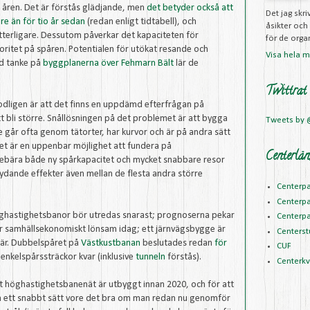
e åren. Det är förstås glädjande, men
det betyder också att
Det jag skr
e än för tio år sedan
(redan enligt tidtabell), och
åsikter och
ytterligare. Dessutom påverkar det kapaciteten för
för de organ
oritet på spåren. Potentialen för utökat resande och
Visa hela mi
ed tanke på
byggplanerna över Fehmarn Bält
lär de
Twittrat
modligen är att det finns en uppdämd efterfrågan på
 bli större. Snållösningen på det problemet är att bygga
Tweets by
 går ofta genom tätorter, har kurvor och är på andra sätt
et är en uppenbar möjlighet att fundera på
Centerlän
nebära både ny spårkapacitet och mycket snabbare resor
ydande effekter även mellan de flesta andra större
Centerpa
Centerpa
höghastighetsbanor bör utredas snarast; prognoserna pekar
Centerpa
r samhällsekonomiskt lönsam idag; ett järnvägsbygge är
Centerst
fär. Dubbelspåret på
Västkustbanan
beslutades redan
för
CUF
 enkelspårssträckor kvar (inklusive
tunneln
förstås).
Centerk
ett höghastighetsbanenät är utbyggt innan 2020, och för att
ett snabbt sätt vore det bra om man redan nu genomför