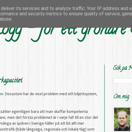
deliver its services and to analyze traffic. Your IP address and 
formance and security metrics to ensure quality of service, gen
abuse.
ogg - för ett grönare
Sök på M
kapacitet
len
. Dessutom har de visst problem med sitt biljettsystem,
Om mig
tsätter egentligen bara att man skaffar kompetenta
 men det första problemet är i varje fall till en stor del
 många av spåren i Sverige håller på att bli allt mer
ontrafik (både långväga, regionala och lokala tåg) som