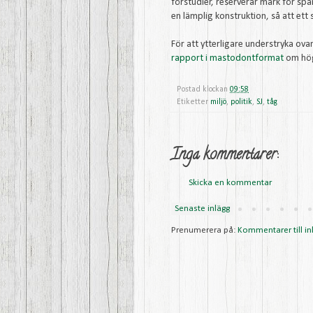
förstudier, reserverar mark för spå
en lämplig konstruktion, så att et
För att ytterligare understryka ova
rapport i mastodontformat
om hög
Postad klockan
09:58
Etiketter
miljö
,
politik
,
SJ
,
tåg
Inga kommentarer:
Skicka en kommentar
Senaste inlägg
Prenumerera på:
Kommentarer till in