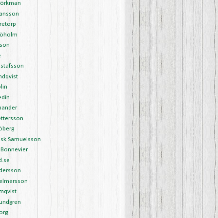
Björkman
Hansson
retorp
Sjöholm
sson
é
ustafsson
undqvist
lin
edin
nander
ettersson
öberg
ask Samuelsson
 Bonnevier
d.se
ndersson
Helmersson
mqvist
Lundgren
org