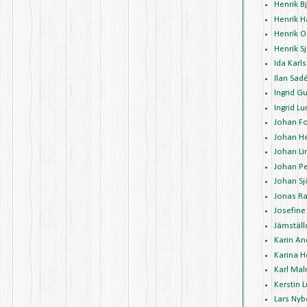
Henrik 
Henrik 
Henrik O
Henrik 
Ida Karl
Ilan Sad
Ingrid G
Ingrid L
Johan Fo
Johan H
Johan Li
Johan P
Johan Sj
Jonas R
Josefine
Jämställ
Karin A
Karina 
Karl Mal
Kerstin 
Lars Nyb