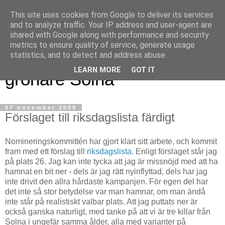
This site uses cookies from Google to deliver its services
and to analyze traffic. Your IP address and user-agent are
shared with Google along with performance and security
metrics to ensure quality of service, generate usage
Magnus blogg - för ett
statistics, and to detect and address abuse.
LEARN MORE
GOT IT
grönare Solna
07 november 2009
Förslaget till riksdagslista färdigt
Nomineringskommittén har gjort klart sitt arbete, och kommit
fram med ett förslag till
riksdagslista
. Enligt förslaget står jag
på plats 26. Jag kan inte tycka att jag är missnöjd med att ha
hamnat en bit ner - dels är jag rätt nyinflyttad, dels har jag
inte drivit den allra hårdaste kampanjen. För egen del har
det inte så stor betydelse var man hamnar, om man ändå
inte står på realistiskt valbar plats. Att jag puttats ner är
också ganska naturligt, med tanke på att vi är tre killar från
Solna i ungefär samma ålder, alla med varianter på