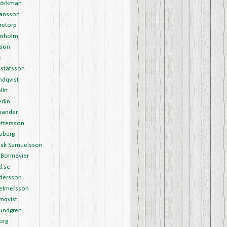
Björkman
Hansson
retorp
Sjöholm
sson
é
ustafsson
undqvist
lin
edin
nander
ettersson
öberg
ask Samuelsson
 Bonnevier
d.se
ndersson
Helmersson
mqvist
Lundgren
org