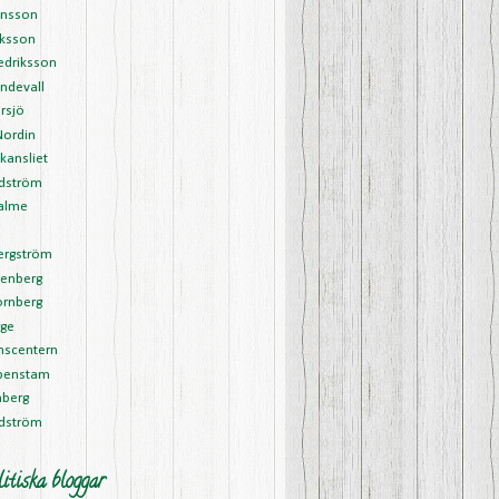
ansson
riksson
edriksson
ndevall
rsjö
Nordin
kansliet
Edström
alme
l
ergström
tenberg
ornberg
rge
nscentern
ipenstam
nberg
rdström
itiska bloggar