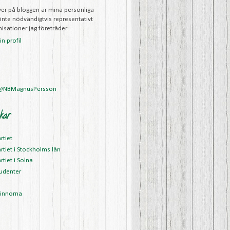
iver på bloggen är mina personliga
 inte nödvändigtvis representativt
isationer jag företräder.
n profil
 @NBMagnusPersson
kar
rtiet
rtiet i Stockholms län
rtiet i Solna
udenter
vinnorna