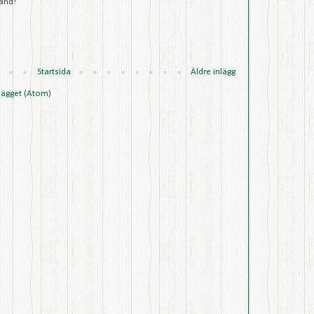
land!
Startsida
Äldre inlägg
lägget (Atom)