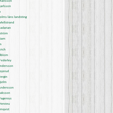
ohansson
Qarlsson
m
olms läns landsting
 Mellstrand
Jadarian
lström
stam
in
trich
edblom
 Federley
Andersson
Bojerud
Bergin
Hjelm
Andersson
saksson
agenius
Hervieu
rnqvist