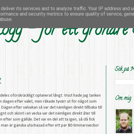
deliver its services and to analyze traffic. Your IP address and 
formance and security metrics to ensure quality of service, gen
abuse.
ogg - för ett grönare
Sök på M
l
ldeles oförskräckligt oplanerat långt. Visst hade jag tanken
Om mig
om dagen efter valet, men råkade tyvärr ut för något som
 Dagen efter valvakan så var det nämligen direkt tillbaka till
lugnt och skönt i en vecka var det nämligen direkt åter till
fter som gällde. Det var en del att ta igen, så då fick
som man är ganska utschasad efter ett par 80-timmarsveckor