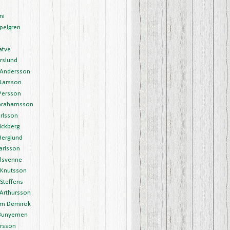
ni
pelgren
afve
rslund
Andersson
Larsson
Persson
brahamsson
rlsson
ickberg
Berglund
arlsson
Olsvenne
 Knutsson
Steffens
 Arthursson
m Demirok
Bunyemen
arsson