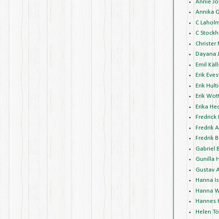
Annie J
Annika 
C Lahol
C Stockh
Christer
Dayana 
Emil Käl
Erik Eve
Erik Hult
Erik Wot
Erika H
Fredrick
Fredrik 
Fredrik 
Gabriel 
Gunilla 
Gustav 
Hanna I
Hanna W
Hannes 
Helen Tö