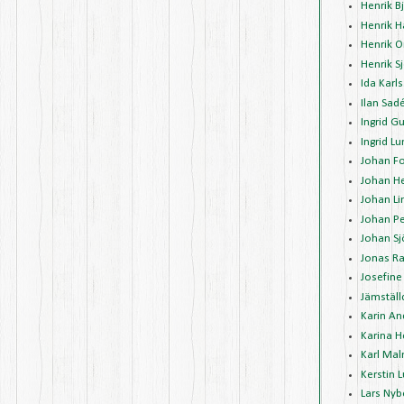
Henrik 
Henrik 
Henrik O
Henrik 
Ida Karl
Ilan Sad
Ingrid G
Ingrid L
Johan Fo
Johan H
Johan Li
Johan P
Johan Sj
Jonas R
Josefine
Jämställ
Karin A
Karina 
Karl Mal
Kerstin 
Lars Nyb