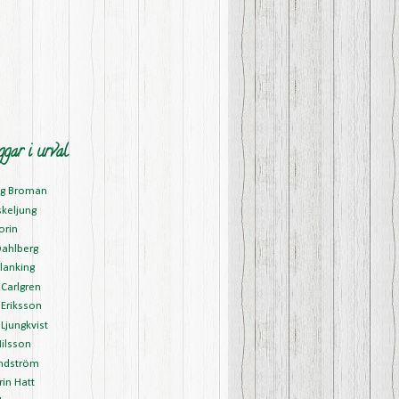
ggar i urval
ng Broman
skeljung
orin
Dahlberg
lanking
Carlgren
Eriksson
Ljungkvist
ilsson
ndström
in Hatt