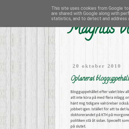
This site uses cookies from Google to 
are shared with Google along with per
statistics, and to detect and address 
Magnus bl
20 oktober 2010
Oplanerat blogguppehål
Blogguppehållet efter valet blev al
att inte köra på med flera inlägg 
hänt mig tidigare valrörelser också.
jobbet igen. Istället för att ta det 
doktorerandet på KTH på morgonen e
politiken stå åt sidan. Speciellt 
på slutet.