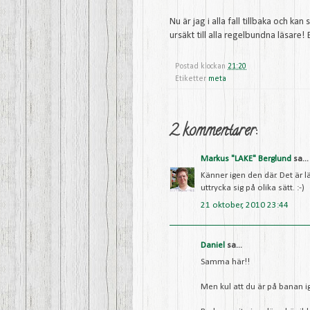
Nu är jag i alla fall tillbaka och k
ursäkt till alla regelbundna läsare!
Postad klockan
21:20
Etiketter
meta
2 kommentarer:
Markus "LAKE" Berglund
sa...
Känner igen den där. Det är l
uttrycka sig på olika sätt. :-)
21 oktober, 2010 23:44
Daniel
sa...
Samma här!!
Men kul att du är på banan i