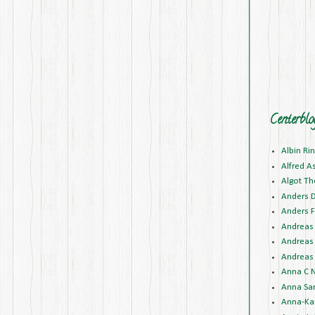
Centerblo
Albin Ri
Alfred A
Algot Th
Anders 
Anders F
Andreas 
Andreas 
Andreas 
Anna C N
Anna Sa
Anna-Kar