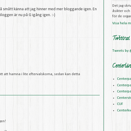
Det jag skr
an så smått känna att jag hinner med mer bloggande igen. En
åsikter och
 Bloggen är nu på G igång igen. :-)
för de organ
Visa hela mi
Twittrat
Tweets by
Centerlän
ätt att hamna i lite eftervalskoma, sedan kan detta
Centerpa
Centerpa
Centerpa
Centerst
CUF
Centerk
gen!