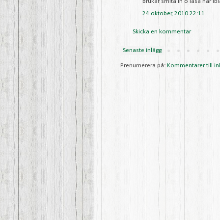
Brukar smita in o läsa här ib
24 oktober, 2010 22:11
Skicka en kommentar
Senaste inlägg
Prenumerera på:
Kommentarer till in