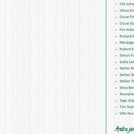
Ola Joh
Olivia E
Oscar Fr
Oscar Su
Per Anke
Rickard 
Riksdags
Robert 
Simon P
Sofia Jar
Stefan B
Stefan S
Stefan T
Stina Be
Sturepla
Tage Gr
Tim Sva
Ville No
Andra pol