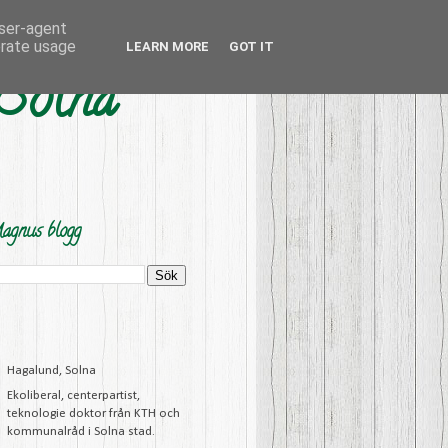
user-agent
erate usage
LEARN MORE
GOT IT
 Solna
agnus blogg
Hagalund, Solna
Ekoliberal, centerpartist,
teknologie doktor från KTH och
kommunalråd i Solna stad.