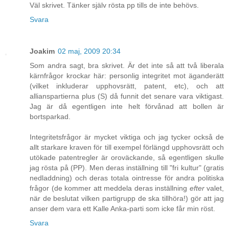
Väl skrivet. Tänker själv rösta pp tills de inte behövs.
Svara
Joakim
02 maj, 2009 20:34
Som andra sagt, bra skrivet. Är det inte så att två liberala
kärnfrågor krockar här: personlig integritet mot äganderätt
(vilket inkluderar upphovsrätt, patent, etc), och att
allianspartierna plus (S) då funnit det senare vara viktigast.
Jag är då egentligen inte helt förvånad att bollen är
bortsparkad.
Integritetsfrågor är mycket viktiga och jag tycker också de
allt starkare kraven för till exempel förlängd upphovsrätt och
utökade patentregler är oroväckande, så egentligen skulle
jag rösta på (PP). Men deras inställning till "fri kultur" (gratis
nedladdning) och deras totala ointresse för andra politiska
frågor (de kommer att meddela deras inställning
efter
valet,
när de beslutat vilken partigrupp de ska tillhöra!) gör att jag
anser dem vara ett Kalle Anka-parti som icke får min röst.
Svara