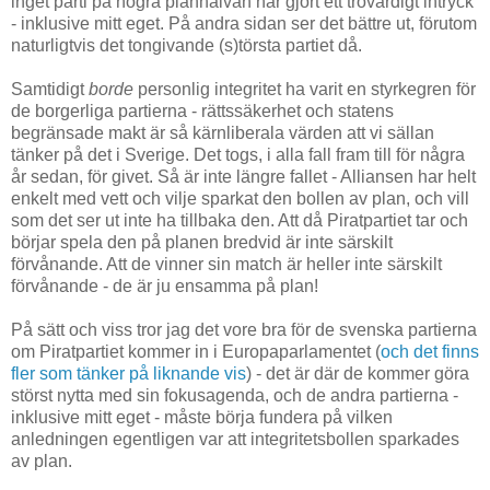
inget parti på högra planhalvan har gjort ett trovärdigt intryck
- inklusive mitt eget. På andra sidan ser det bättre ut, förutom
naturligtvis det tongivande (s)törsta partiet då.
Samtidigt
borde
personlig integritet ha varit en styrkegren för
de borgerliga partierna - rättssäkerhet och statens
begränsade makt är så kärnliberala värden att vi sällan
tänker på det i Sverige. Det togs, i alla fall fram till för några
år sedan, för givet. Så är inte längre fallet - Alliansen har helt
enkelt med vett och vilje sparkat den bollen av plan, och vill
som det ser ut inte ha tillbaka den. Att då Piratpartiet tar och
börjar spela den på planen bredvid är inte särskilt
förvånande. Att de vinner sin match är heller inte särskilt
förvånande - de är ju ensamma på plan!
På sätt och viss tror jag det vore bra för de svenska partierna
om Piratpartiet kommer in i Europaparlamentet (
och det finns
fler som tänker på liknande vis
) - det är där de kommer göra
störst nytta med sin fokusagenda, och de andra partierna -
inklusive mitt eget - måste börja fundera på vilken
anledningen egentligen var att integritetsbollen sparkades
av plan.