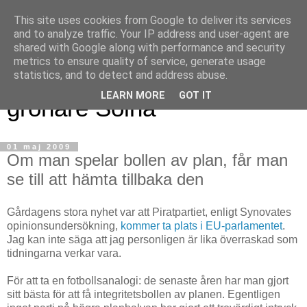
This site uses cookies from Google to deliver its services
and to analyze traffic. Your IP address and user-agent are
shared with Google along with performance and security
metrics to ensure quality of service, generate usage
Magnus blogg - för ett
statistics, and to detect and address abuse.
LEARN MORE
GOT IT
grönare Solna
01 maj 2009
Om man spelar bollen av plan, får man
se till att hämta tillbaka den
Gårdagens stora nyhet var att Piratpartiet, enligt Synovates
opinionsundersökning,
kommer ta
plats i
EU-parlamentet
.
Jag kan inte säga att jag personligen är lika överraskad som
tidningarna verkar vara.
För att ta en fotbollsanalogi: de senaste åren har man gjort
sitt bästa för att få integritetsbollen av planen. Egentligen